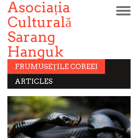
Asociația
Culturală
Sarang
Hanguk
FRUMUSEȚILE COREEI
ARTICLES