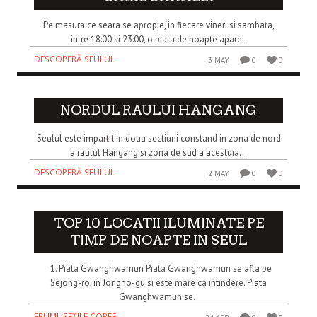
Pe masura ce seara se apropie, in fiecare vineri si sambata,
intre 18:00 si 23:00, o piata de noapte apare..
DESCOPERĂ SEULUL
3 MAY
0
0
NORDUL RAULUI HANGANG
Seulul este impartit in doua sectiuni constand in zona de nord
a raulul Hangang si zona de sud a acestuia...
DESCOPERĂ SEULUL
2 MAY
0
0
TOP 10 LOCATII ILUMINATE PE
TIMP DE NOAPTE IN SEUL
1. Piata Gwanghwamun Piata Gwanghwamun se afla pe
Sejong-ro, in Jongno-gu si este mare ca intindere. Piata
Gwanghwamun se..
FRUMUSEȚILE COREEI