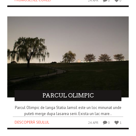
24 APR
0
0
PARCUL OLIMPIC
Parcul Olimpic de langa Statia Jamsil este un loc minunat unde
puteti merge dupa lasarea serii. Exista un lac mare..
DESCOPERĂ SEULUL
24 APR
0
1