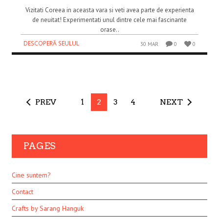
Vizitati Coreea in aceasta vara si veti avea parte de experienta
de neuitat! Experimentati unul dintre cele mai fascinante
orase..
DESCOPERĂ SEULUL
30 MAR
0
0
PREV
1
2
3
4
NEXT
PAGES
Cine suntem?
Contact
Crafts by Sarang Hanguk