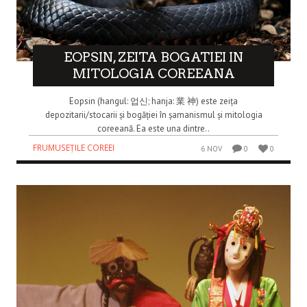
EOPSIN, ZEITA BOGATIEI IN
MITOLOGIA COREEANA
Eopsin (hangul: 업신; hanja: 業 神) este zeița
depozitarii/stocarii și bogăției în șamanismul și mitologia
coreeană. Ea este una dintre..
FRUMUSEȚILE COREEI
6 NOV
0
0