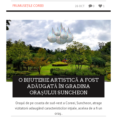
FRUMUSEȚILE COREEI
26 OCT
0
1
O BIJUTERIE ARTISTICĂ A FOST
ADĂUGATĂ ÎN GRADINA
ORAŞULUI SUNCHEON
Orașul de pe coasta de sud-vest a Coreei, Suncheon, atrage
vizitatorii adaugând caracteristicilor inţiale, acelea de a fi un
oraş..