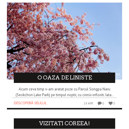
O OAZA DE LINISTE
Acum ceva timp v-am aratat poze cu Parcul Songpa Naru
(Seokchon Lake Park) pe timpul noptii, cu ciresii infloriti. Iata..
DESCOPERĂ SEULUL
19 APR
0
0
VIZITATI COREEA!