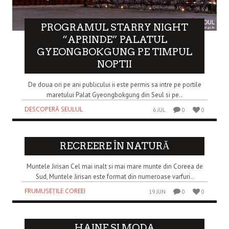
PROGRAMUL STARRY NIGHT
“APRINDE” PALATUL
GYEONGBOKGUNG PE TIMPUL
NOPTII
De doua ori pe ani publicului ii este permis sa intre pe portile
maretului Palat Gyeongbokgung din Seul si pe..
DESCOPERĂ SEULUL
6 JUL
0
0
RECREERE ÎN NATURĂ
Muntele Jirisan Cel mai inalt si mai mare munte din Coreea de
Sud, Muntele Jirisan este format din numeroase varfuri..
FRUMUSEȚILE COREEI
19 JUN
0
0
HAINE SI MODA