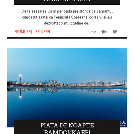
De la asezarea lor in perioada preistorica pe pamantul
cunoscut asatzi ca Peninsula Coreeana, coreenii si-au
dezvoltat o multitudine de..
FRUMUSEȚILE COREEI
3 MAY
0
1
PIATA DE NOAPTE
BAMDOKKAEBI