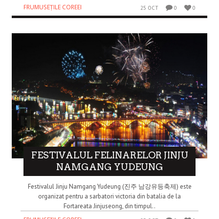
FRUMUSEȚILE COREEI
25 OCT
0
0
FESTIVALUL FELINARELOR JINJU
NAMGANG YUDEUNG
Festivalul Jinju Namgang Yudeung (진주 남강유등축제) este
organizat pentru a sarbatori victoria din batalia de la
Fortareata Jinjuseong, din timpul..