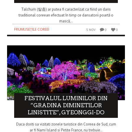
Talchum (탈춤) ar putea fi caracterizat ca fiind un dans
traditional coreean efectuat în timp ce dansatorii poartă o
mască,..
FRUMUSEȚILE COREEI
5 NOV
0
0
FESTIVALUL LUMINILOR DIN
“GRADINA DIMINETILOR
LINISTITE”, GYEONGGI-DO
Daca doriti sa vizitati zonele turistice din Coreea de Sud, cum
ar fi Nami Island si Petite France, nu trebuie..