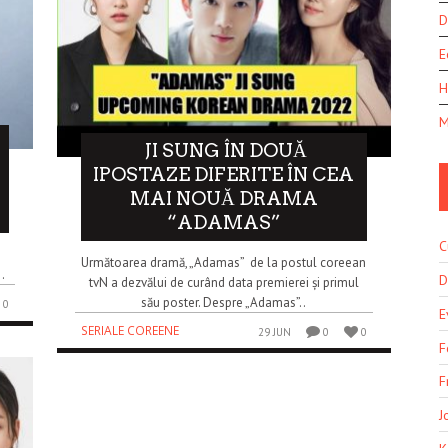
D
E
H
M
JI SUNG ÎN DOUĂ
IPOSTAZE DIFERITE ÎN CEA
MAI NOUĂ DRAMA
“ADAMAS”
C
Următoarea dramă, „Adamas” de la postul coreean
.
D
tvN a dezvălui de curând data premierei și primul
său poster. Despre „Adamas”..
0
E
SERIALE COREENE
29 JUN
0
0
F
F
J