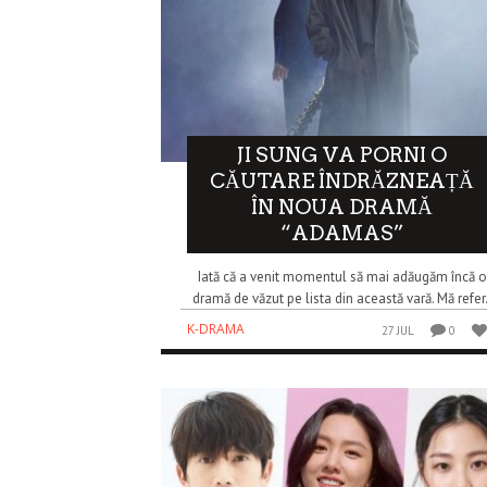
JI SUNG VA PORNI O
CĂUTARE ÎNDRĂZNEAȚĂ
ÎN NOUA DRAMĂ
“ADAMAS”
Iată că a venit momentul să mai adăugăm încă o
dramă de văzut pe lista din această vară. Mă refer.
K-DRAMA
27 JUL
0