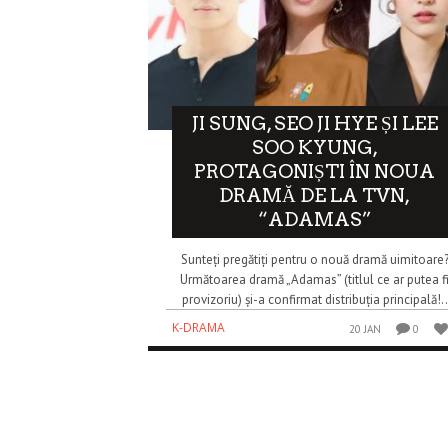
JI SUNG, SEO JI HYE ȘI LEE
SOO KYUNG,
PROTAGONIȘTI ÎN NOUA
DRAMĂ DE LA TVN,
“ADAMAS”
Sunteți pregătiți pentru o nouă dramă uimitoare
Următoarea dramă „Adamas” (titlul ce ar putea f
provizoriu) și-a confirmat distribuția principală!..
K-DRAMA
20 JAN
0