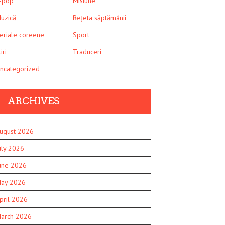
-pop
Misiune
uzică
Rețeta săptămânii
eriale coreene
Sport
iri
Traduceri
ncategorized
ARCHIVES
ugust 2026
uly 2026
une 2026
ay 2026
pril 2026
arch 2026