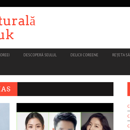
turală
uk
OREEI
DESCOPERĂ SEULUL
DELICII COREENE
REȚETA S
MAS
C
C
C