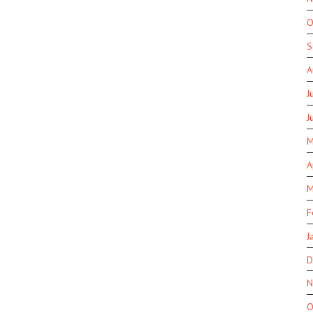
O
S
A
J
J
M
A
M
F
J
D
N
O