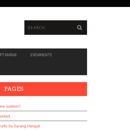
ĂPTĂMÂNII
EVENIMENTE
PAGES
ine suntem?
ontact
rafts by Sarang Hanguk