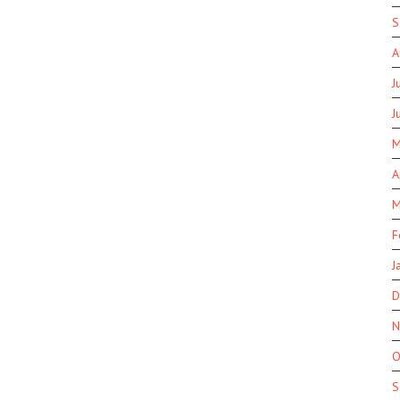
S
A
J
J
M
A
M
F
J
D
N
O
S