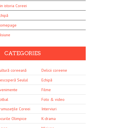
in istoria Coreei
chipă
omepage
isiune
CATEGORIES
ultură coreeană
Delicii coreene
escoperă Seulul
Echipă
venimente
Filme
otbal
Foto & video
rumusețile Coreei
Interviuri
ocurile Olimpice
K-drama