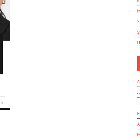
K
M
S
Șt
U
?
A
i
J
J
0
M
A
M