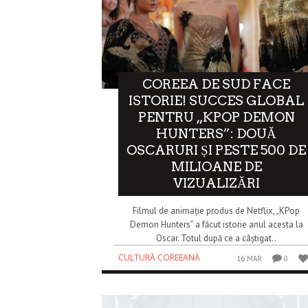
COREEA DE SUD FACE
ISTORIE! SUCCES GLOBAL
PENTRU „KPOP DEMON
HUNTERS”: DOUĂ
OSCARURI ȘI PESTE 500 DE
MILIOANE DE
VIZUALIZĂRI
Filmul de animație produs de Netflix, „KPop
Demon Hunters” a făcut istorie anul acesta la
Oscar. Totul după ce a câștigat..
CULTURĂ COREEANĂ
16 MAR
0