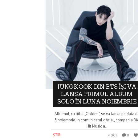
JUNGKOOK DIN BTS ÎȘI VA
LANSA PRIMUL ALBUM
SOLO ÎN LUNA NOIEMBRIE
Albumul, cu titlul „Golden”, se va lansa pe data d
3 noiembrie. În comunicatul oficial, compania Bi
Hit Music a..
ȘTIRI
4 OCT
0