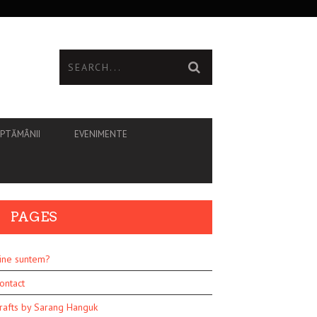
ĂPTĂMÂNII
EVENIMENTE
PAGES
ine suntem?
ontact
rafts by Sarang Hanguk