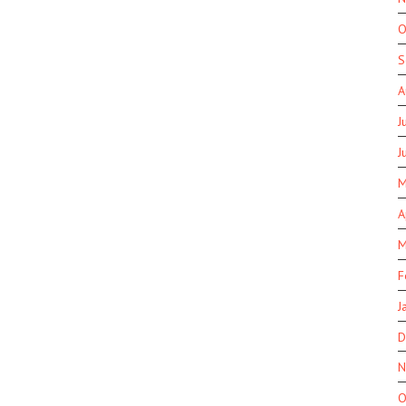
O
S
A
J
J
M
A
M
F
J
D
N
O