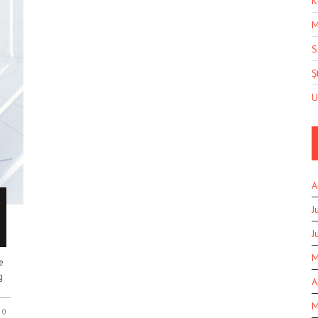
K
M
S
Șt
U
A
J
J
M
e
g
A
M
0