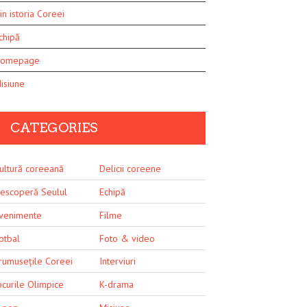
in istoria Coreei
chipă
omepage
isiune
CATEGORIES
ultură coreeană
Delicii coreene
escoperă Seulul
Echipă
venimente
Filme
otbal
Foto & video
rumusețile Coreei
Interviuri
ocurile Olimpice
K-drama