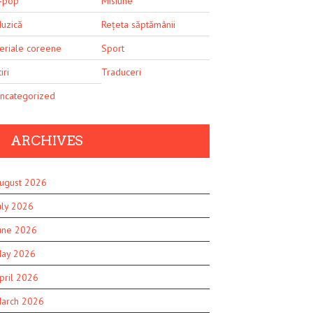
-pop
Misiune
uzică
Rețeta săptămânii
eriale coreene
Sport
iri
Traduceri
ncategorized
ARCHIVES
ugust 2026
uly 2026
une 2026
ay 2026
pril 2026
arch 2026