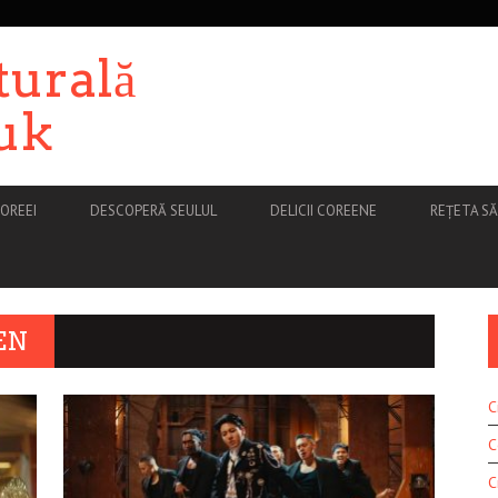
turală
uk
OREEI
DESCOPERĂ SEULUL
DELICII COREENE
REȚETA S
EN
C
C
C