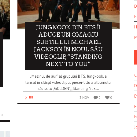
D
E
JUNGKOOK DIN BTS ÎI
H
ADUCE UN OMAGIU
M
SUBTIL LUI MICHAEL
JACKSON ÎN NOUL SĂU
VIDEOCLIP, “STANDING
NEXT TO YOU”
C
„Mezinul de aur” al grupului BTS, Jungkook, a
lansat în sfârșit videoclipul piesei-titlu a albumului
D
său solo „GOLDEN”, „Standing Next..
E
ȘTIRI
3 NOV
0
0
F
0
F
J