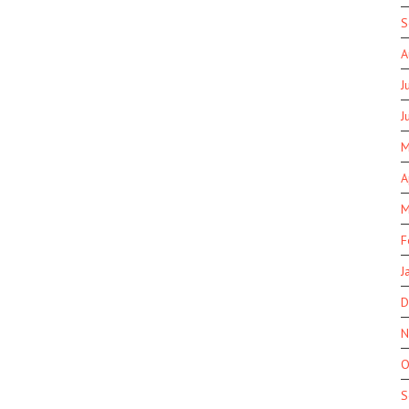
S
A
J
J
M
A
M
F
J
D
N
O
S