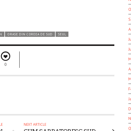
O
S
A
N
ORASE DIN COREEA DE SUD
SEUL
J
J
M
0
A
M
F
J
D
N
LE
NEXT ARTICLE
O