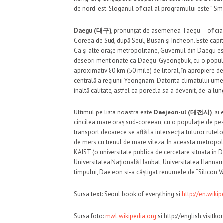
de nord-est. Sloganul oficial al programului este ” Smi
Daegu (대구)
, pronunțat de asemenea Taegu – oficial
Coreea de Sud, după Seul, Busan și Incheon. Este capit
Ca și alte orașe metropolitane, Guvernul din Daegu 
deseori mentionate ca Daegu-Gyeongbuk, cu o populatie
aproximativ 80 km (50 mile) de litoral, în apropiere 
centrală a regiunii Yeongnam. Datorita climatului ume
înaltă calitate, astfel ca porecla sa a devenit, de-a lung
Ultimul pe lista noastra este
Daejeon-ul (대전시)
, si
cincilea mare oraș sud-coreean, cu o populație de pes
transport deoarece se află la intersecția tuturor rute
de mers cu trenul de mare viteza. In aceasta metropola
KAIST (o universitate publica de cercetare situata i
Universitatea Națională Hanbat, Universitatea Hannam 
timpului, Daejeon si-a câștigat renumele de “Silicon Val
Sursa text: Seoul book of everything si
http://en.wikip
Sursa foto:
mwl.wikipedia.org
si http://english.visitkor