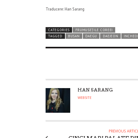
Traducere: Han Sarang
CATEGORIES
FRUMUSEȚILE COREEI
TAGGED
BUSAN
DAEGU
DAEJEON
INCHEO
A
HAN SARANG
U
WEBSITE
T
H
O
R
PREVIOUS ARTIC