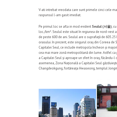
V-ati intrebat vreodata care sunt primele cinci cele m
raspunsul l-am gasit imediat.
Pe primul loc se afla in mod evident
Seulul (서울)
, c
loc./km². Seulul este situat în regiunea de nord-vest a
de peste 600 de ani. Seulul are o suprafață de 605.25 k
orasului. In prezent, este singurul oraș din Coreea de 
Capitalei Seul, ce include metropola Incheon și majori
cea mai mare zonă metropolitană din lume. Astfel ca 
a Capitalei Seul și aproape un sfert în oraș, făcându-l
asemenea, Zona Națională a Capitalei Seul găzduiește
Changdeokgung, fortăreața Hwaseong, templul Jongmy