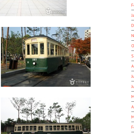
F
J
D
N
O
S
A
J
J
M
A
M
F