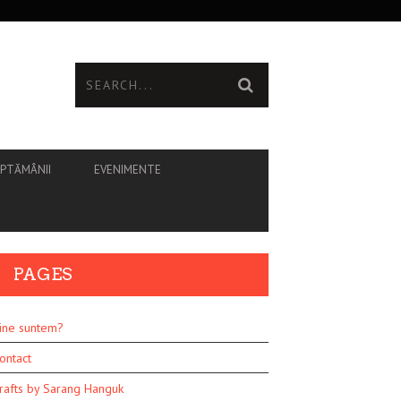
ĂPTĂMÂNII
EVENIMENTE
PAGES
ine suntem?
ontact
rafts by Sarang Hanguk