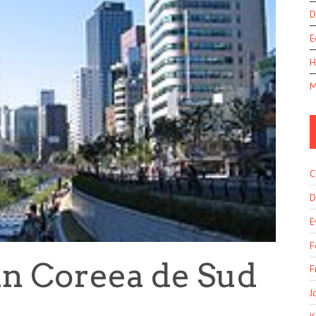
D
E
H
M
C
D
E
F
in Coreea de Sud
F
J