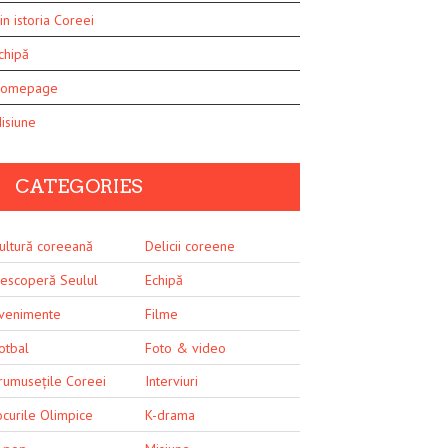
in istoria Coreei
chipă
omepage
isiune
CATEGORIES
ultură coreeană
Delicii coreene
escoperă Seulul
Echipă
venimente
Filme
otbal
Foto & video
rumusețile Coreei
Interviuri
ocurile Olimpice
K-drama