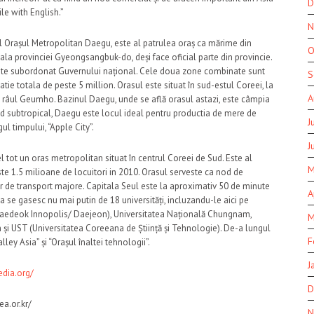
D
le with English.”
N
 Orașul Metropolitan Daegu, este al patrulea oraș ca mărime din
O
ala provinciei Gyeongsangbuk-do, deși face oficial parte din provincie.
este subordonat Guvernului național. Cele doua zone combinate sunt
S
 totala de peste 5 million. Orasul este situat în sud-estul Coreei, la
A
de râul Geumho. Bazinul Daegu, unde se află orasul astazi, este câmpia
d subtropical, Daegu este locul ideal pentru productia de mere de
J
ul timpului, “Apple City”.
J
 el tot un oras metropolitan situat în centrul Coreei de Sud. Este al
M
te 1.5 milioane de locuitori in 2010. Orasul serveste ca nod de
lor de transport majore. Capitala Seul este la aproximativ 50 de minute
A
 se gasesc nu mai putin de 18 universități, incluzandu-le aici pe
n Daedeok Innopolis/ Daejeon), Universitatea Națională Chungnam,
M
și UST (Universitatea Coreeana de Știință și Tehnologie). De-a lungul
F
ley Asia” și “Orașul înaltei tehnologii”.
J
edia.org/
D
ea.or.kr/
N