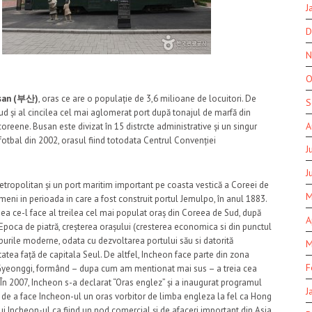
J
D
N
O
san (부산)
, oras ce are o populație de 3,6 milioane de locuitori. De
S
d și al cincilea cel mai aglomerat port după tonajul de marfă din
A
oreene. Busan este divizat în 15 distrcte administrative și un singur
fotbal din 2002, orasul fiind totodata Centrul Convenției
J
J
etropolitan și un port maritim important pe coasta vestică a Coreei de
M
meni in perioada in care a fost construit portul Jemulpo, în anul 1883.
eea ce-l face al treilea cel mai populat oraș din Coreea de Sud, după
A
 Epoca de piatră, creșterea orașului (cresterea economica si din punctul
impurile moderne, odata cu dezvoltarea portului său si datorită
M
atea față de capitala Seul. De altfel, Incheon face parte din zona
F
ia Gyeonggi, formând – dupa cum am mentionat mai sus – a treia cea
n 2007, Incheon s-a declarat “Oras englez” și a inaugurat programul
J
de a face Incheon-ul un oras vorbitor de limba engleza la fel ca Hong
tui Incheon-ul ca fiind un nod comercial și de afaceri important din Asia