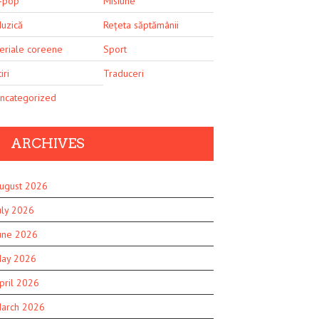
-pop
Misiune
uzică
Rețeta săptămânii
eriale coreene
Sport
iri
Traduceri
ncategorized
ARCHIVES
ugust 2026
uly 2026
une 2026
ay 2026
pril 2026
arch 2026