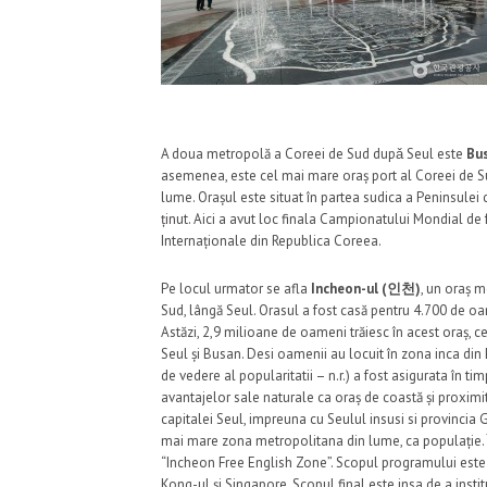
A doua metropolă a Coreei de Sud dupǎ Seul este
Bu
asemenea, este cel mai mare oraș port al Coreei de Su
lume. Orașul este situat în partea sudica a Peninsulei c
ținut. Aici a avut loc finala Campionatului Mondial de 
Internaționale din Republica Coreea.
Pe locul urmator se afla
Incheon-ul (인천)
, un oraș m
Sud, lângă Seul. Orasul a fost casă pentru 4.700 de oa
Astăzi, 2,9 milioane de oameni trăiesc în acest oraș, c
Seul și Busan. Desi oamenii au locuit în zona inca din
de vedere al popularitatii – n.r.) a fost asigurata în t
avantajelor sale naturale ca oraș de coastă și proximit
capitalei Seul, impreuna cu Seulul insusi si provinc
mai mare zona metropolitana din lume, ca populație. Î
“Incheon Free English Zone”. Scopul programului este 
Kong-ul și Singapore. Scopul final este insa de a insti