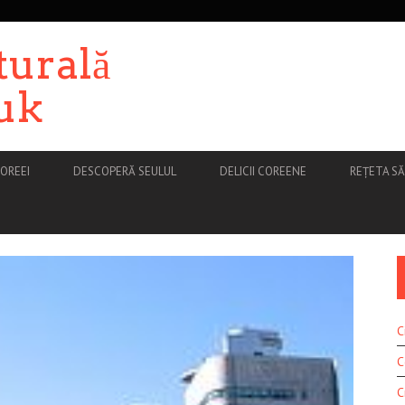
turală
uk
OREEI
DESCOPERĂ SEULUL
DELICII COREENE
REȚETA S
C
C
C