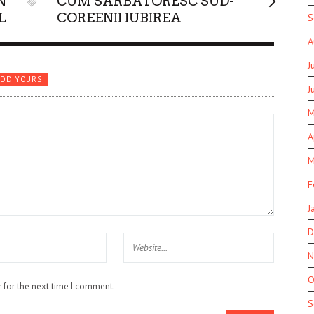
N
CUM SARBATORESC SUD-
L
COREENII IUBIREA
S
A
J
ADD YOURS
J
M
A
M
F
J
D
N
O
 for the next time I comment.
S