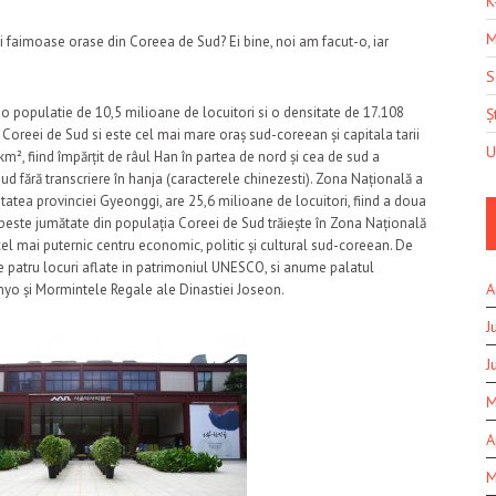
K
M
ai faimoase orase din Coreea de Sud? Ei bine, noi am facut-o, iar
S
u o populatie de 10,5 milioane de locuitori si o densitate de 17.108
Șt
 Coreei de Sud si este cel mai mare oraș sud-coreean și capitala tarii
U
m², fiind împărțit de râul Han în partea de nord și cea de sud a
Sud fără transcriere în hanja (caracterele chinezesti). Zona Națională a
tatea provinciei Gyeonggi, are 25,6 milioane de locuitori, fiind a doua
peste jumătate din populația Coreei de Sud trăiește în Zona Națională
 cel mai puternic centru economic, politic și cultural sud-coreean. De
 patru locuri aflate in patrimoniul UNESCO, si anume palatul
A
o și Mormintele Regale ale Dinastiei Joseon.
J
J
M
A
M