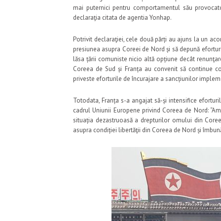
mai puternici pentru comportamentul său provocator 
declaraţia citata de agentia Yonhap.
Potrivit declaraţiei, cele două părți au ajuns la un a
presiunea asupra Coreei de Nord și să depună eforturi
lăsa țării comuniste nicio altă opțiune decât renunţar
Coreea de Sud și Franța au convenit să continue coo
priveste eforturile de încurajare a sancțiunilor impleme
Totodata, Franța s-a angajat să-și intensifice efortu
cadrul Uniunii Europene privind Coreea de Nord: “Amb
situația dezastruoasă a drepturilor omului din Coree
asupra condiției libertăţii din Coreea de Nord și îmbună