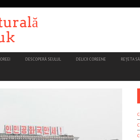
turală
uk
OREEI
DESCOPERĂ SEULUL
DELICII COREENE
REȚETA S
C
C
C