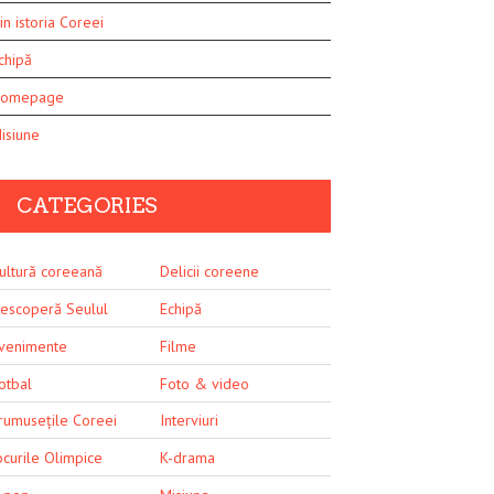
in istoria Coreei
chipă
omepage
isiune
CATEGORIES
ultură coreeană
Delicii coreene
escoperă Seulul
Echipă
venimente
Filme
otbal
Foto & video
rumusețile Coreei
Interviuri
ocurile Olimpice
K-drama