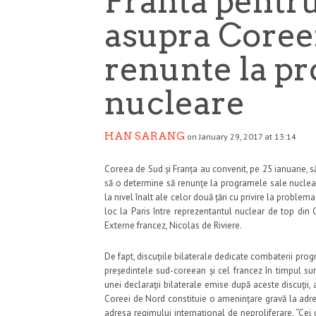
Franta pentru
asupra Coree
renunte la p
nucleare
HAN SARANG
on January 29, 2017 at 13:14
Coreea de Sud și Franța au convenit, pe 25 ianuarie, 
să o determine să renunțe la programele sale nucleare 
la nivel înalt ale celor două țări cu privire la problem
loc la Paris între reprezentantul nuclear de top din 
Externe francez, Nicolas de Riviere.
De fapt, discuțiile bilaterale dedicate combaterii pr
președintele sud-coreean și cel francez în timpul su
unei declaraţii bilaterale emise după aceste discuţii
Coreei de Nord constituie o amenințare gravă la adresa
adresa regimului internațional de neproliferare. “Ce