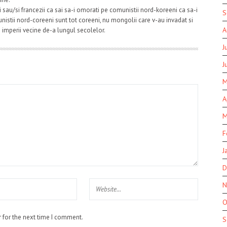
ii sau/si francezii ca sai sa-i omorati pe comunistii nord-koreeni ca sa-i
S
nistii nord-coreeni sunt tot coreeni, nu mongolii care v-au invadat si
A
te imperii vecine de-a lungul secolelor.
J
J
M
A
M
F
J
D
N
O
 for the next time I comment.
S