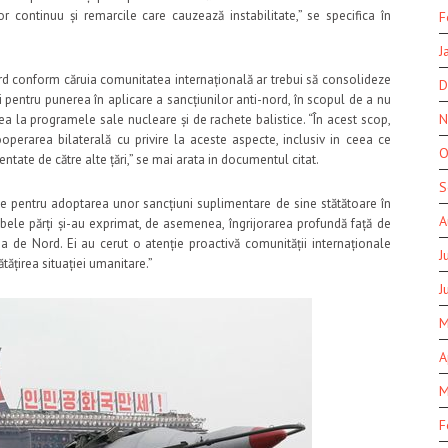
continuu și remarcile care cauzează instabilitate,” se specifica în
F
J
cord conform căruia comunitatea internațională ar trebui să consolideze
D
 pentru punerea în aplicare a sancțiunilor anti-nord, în scopul de a nu
N
ea la programele sale nucleare și de rachete balistice. “În acest scop,
perarea bilaterală cu privire la aceste aspecte, inclusiv in ceea ce
O
ntate de către alte țări,” se mai arata in documentul citat.
S
rile pentru adoptarea unor sancțiuni suplimentare de sine stătătoare în
A
ele părți și-au exprimat, de asemenea, îngrijorarea profundă față de
a de Nord. Ei au cerut o atenție proactivă comunității internaționale
J
tățirea situației umanitare.”
J
M
A
M
F