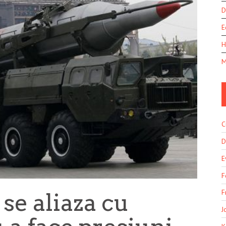
D
E
H
M
C
D
E
F
F
se aliaza cu
J