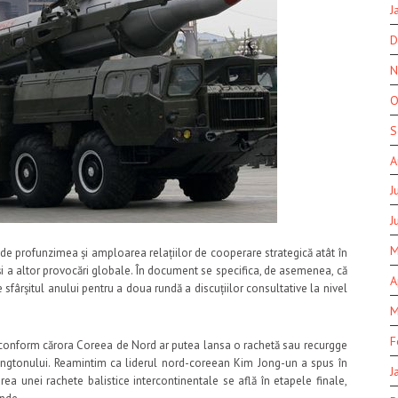
J
D
N
O
S
A
J
J
M
nde profunzimea și amploarea relațiilor de cooperare strategică atât în
a altor provocări globale. În document se specifica, de asemenea, că
A
de sfârșitul anului pentru a doua rundă a discuțiilor consultative la nivel
M
F
te conform cărora Coreea de Nord ar putea lansa o rachetă sau recurgge
ingtonului. Reamintim ca liderul nord-coreean Kim Jong-un a spus în
J
rea unei rachete balistice intercontinentale se află în etapele finale,