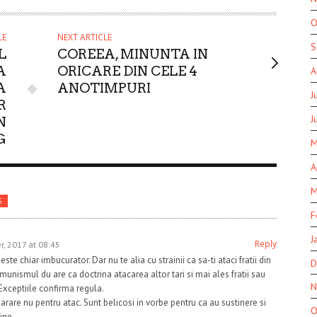
O
LE
NEXT ARTICLE
S
L
COREEA, MINUNTA IN
A
ORICARE DIN CELE 4
A
A
ANOTIMPURI
J
R
J
N
G
M
A
M
S
F
J
Reply
r, 2017 at 08:45
ste chiar imbucurator. Dar nu te alia cu strainii ca sa-ti ataci fratii din
D
comunismul du are ca doctrina atacarea altor tari si mai ales fratii sau
N
. Exceptiile confirma regula.
are nu pentru atac. Sunt belicosi in vorbe pentru ca au sustinere si
O
ine.