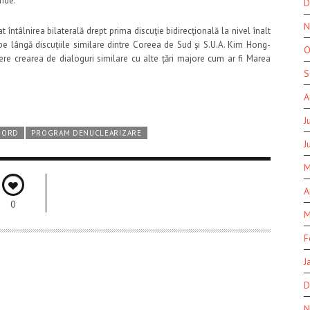
unde.
D
N
întâlnirea bilaterală drept prima discuţie bidirecţională la nivel înalt
e lângă discuțiile similare dintre Coreea de Sud şi S.U.A. Kim Hong-
O
re crearea de dialoguri similare cu alte țări majore cum ar fi Marea
S
A
J
NORD
PROGRAM DENUCLEARIZARE
J
M
A
0
M
F
J
D
N