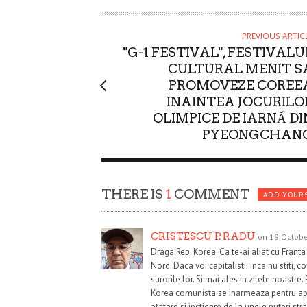
O
R
PREVIOUS ARTIC
"G-1 FESTIVAL", FESTIVALU
CULTURAL MENIT S
PROMOVEZE COREE
INAINTEA JOCURILO
OLIMPICE DE IARNĂ DI
PYEONGCHAN
THERE IS
1
COMMENT
ADD YOUR
CRISTESCU P. RADU
on 19 Octobe
Draga Rep. Korea. Ca te-ai aliat cu Franta e
Nord. Daca voi capitalistii inca nu stiti, 
surorile lor. Si mai ales in zilele noastre
Korea comunista se inarmeaza pentru apar
atatare si instigare de la unele puteri stra