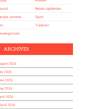
-pop
Misiune
uzică
Rețeta săptămânii
eriale coreene
Sport
iri
Traduceri
ncategorized
ARCHIVES
ugust 2026
uly 2026
une 2026
ay 2026
pril 2026
arch 2026