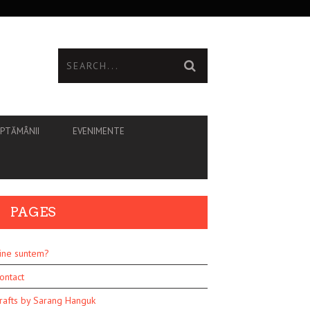
ĂPTĂMÂNII
EVENIMENTE
PAGES
ine suntem?
ontact
rafts by Sarang Hanguk