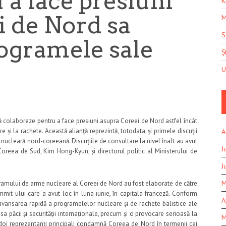
 a face presiuni
K
i de Nord sa
M
S
rogramele sale
Șt
U
să colaboreze pentru a face presiuni asupra Coreei de Nord astfel încât
și la rachete. Această alianţă reprezintă, totodata, şi primele discuții
A
a nucleară nord-coreeană. Discuțiile de consultare la nivel înalt au avut
J
Coreea de Sud, Kim Hong-Kyun, și directorul politic al Ministerului de
J
M
ogramului de arme nucleare al Coreei de Nord au fost elaborate de către
mmit-ului care a avut loc în luna iunie, în capitala franceză. Conform
A
, avansarea rapidă a programelelor nucleare și de rachete balistice ale
 păcii și securității internaționale, precum și o provocare serioasă la
M
i doi reprezentanți principali condamnă Coreea de Nord în termenii cei