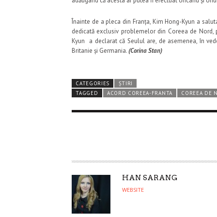
adăugând că acesta ar putea fi efectuat oricând și ori
Înainte de a pleca din Franța, Kim Hong-Kyun a salutat 
dedicată exclusiv problemelor din Coreea de Nord, p
Kyun a declarat că Seulul are, de asemenea, în vede
Britanie și Germania.
(Corina Stan)
CATEGORIES
ȘTIRI
TAGGED
ACORD COREEA-FRANTA
COREEA DE 
A
HAN SARANG
U
WEBSITE
T
H