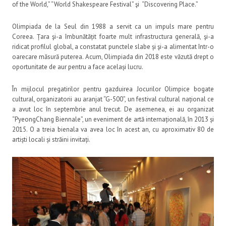
of the World,” “World Shakespeare Festival” şi “Discovering Place.”
Olimpiada de la Seul din 1988 a servit ca un impuls mare pentru
Coreea. Țara şi-a îmbunătățit foarte mult infrastructura generală, şi-a
ridicat profilul global, a constatat punctele slabe și şi-a alimentat într-o
oarecare măsură puterea. Acum, Olimpiada din 2018 este văzută drept o
oportunitate de aur pentru a face același lucru.
În mijlocul pregatirilor pentru gazduirea Jocurilor Olimpice bogate
cultural, organizatorii au aranjat “G-500”, un festival cultural național ce
a avut loc în septembrie anul trecut. De asemenea, ei au organizat
“PyeongChang Biennale”, un eveniment de artă internațională, în 2013 și
2015. O a treia bienala va avea loc în acest an, cu aproximativ 80 de
artiști locali și străini invitați.