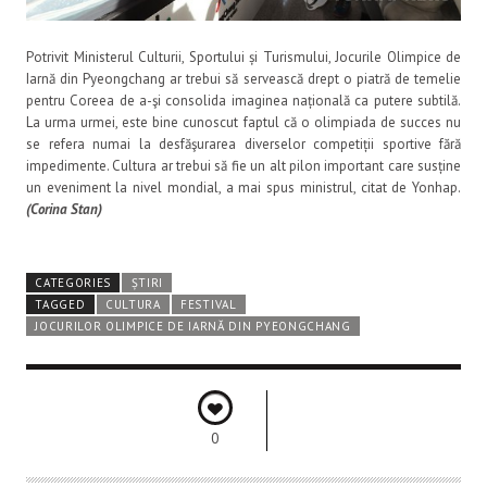
Potrivit Ministerul Culturii, Sportului și Turismului, Jocurile Olimpice de
Iarnă din Pyeongchang ar trebui să servească drept o piatră de temelie
pentru Coreea de a-şi consolida imaginea națională ca putere subtilă.
La urma urmei, este bine cunoscut faptul că o olimpiada de succes nu
se refera numai la desfăşurarea diverselor competiții sportive fără
impedimente. Cultura ar trebui să fie un alt pilon important care susține
un eveniment la nivel mondial, a mai spus ministrul, citat de Yonhap.
(Corina Stan)
CATEGORIES
ȘTIRI
TAGGED
CULTURA
FESTIVAL
JOCURILOR OLIMPICE DE IARNĂ DIN PYEONGCHANG
0