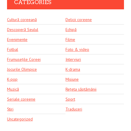
CATEGORIES
Cultură coreeană
Delicii coreene
Descoperă Seulul
Echipă
Evenimente
Filme
Fotbal
Foto & video
Frumusețile Coreei
Interviuri
Jocurile Olimpice
K-drama
K-pop
Misiune
Muzică
Rețeta săptămânii
Seriale coreene
Sport
Știri
Traduceri
Uncategorized