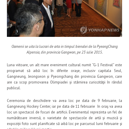
Oamenii se uita la lucrari de arta in timpul bienalei de la PyeongChang
Alpensia, din provincia Gangwon, pe 23 iulie 2015.
Luna viitoare, un alt mare eveniment cultural numit “G-1 Festival” este
programat să aibă loc în diferite orașe, inclusiv capitala Seul,
Gangneung, Jeongseon și Pyeongchang din provincia Gangwon, care
are ca scop promovarea Olimpiadei și stârnirea curiozităţii în rândul
publicul.
Ceremonia de deschidere va avea loc pe data de 9 februarie, la
Gangneung Hockey Center, iar pe data de 11 februarie în oraş va avea
loc un spectacol de focuri de artificii. Evenimentul reprezinta un fel de
numărătoare inversă, o varietate de spectacole de artă și muzică și
expoziții foto sunt planificate să aibă loc pe parcursul lunii februarie şi