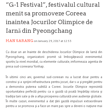
“G-1 Festival”, festivalul cultural
menit sa promoveze Coreea
inaintea Jocurilor Olimpice de
Iarnă din Pyeongchang
HAN SARANG
on January 29, 2017 at 12:53
Cu doar un an înainte de deschiderea Jocurilor Olimpice de Iarnă din
Pyeongchang, organizatorii promit să îmbogățească evenimentul
sportiv, la nivel mondial, cu elemente culturale, imformeaza agentia de
presa sud-coreeana Yonhap.
În ultimii cinci ani, guvernul sud-coreean nu a lucrat doar pentru a
construi și a sprijini infrastructura pentru jocuri, dar s-a şi pregătit pentru
a demonstra puterea subtilă a Coreei. Jocurile Olimpice reprezintă
oportunitatea perfectă pentru ca o gazdă să poată împărtăși istoria și
tradiția tarii sale și de a afișa priceperea culturală unei audiențe globale.
În multe cazuri, evenimentul a dat țării gazdă impulsuri extraordinare
pentru a se promova și a face un mare pas spre a deveni o națiune mai