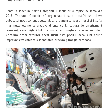
până la mijlocul lunii martie.
Pentru a îndeplini spiritul sloganului Jocurilor Olimpice de iarnă din
2018 “Pasiune. Conexiune,” organizatorii sunt hotărâți să releve
publicului noul conținut cultural, care transmite acest mesaj și insufla
mai multe elemente creative diferite de la cultura de divertisment
coreeană, care câștigă tot mai mare recunoaștere la nivel mondial.
Conform organizatorilor, acest lucru este posibil dacă sunt aduse
împreună atât estetica şi identitatea, precum şi tradiţia coreeană.