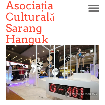
Asociația
Culturală
Sarang
Hanguk