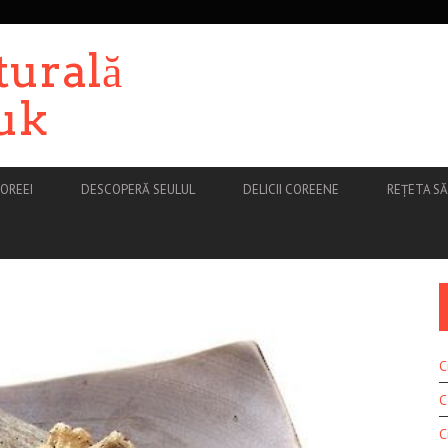
turală
uk
OREEI
DESCOPERĂ SEULUL
DELICII COREENE
REȚETA S
C
C
C