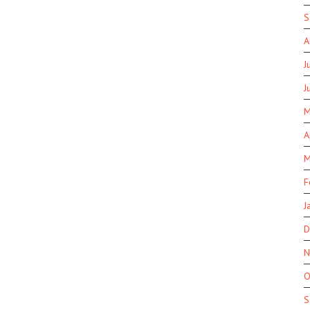
S
A
J
J
M
A
M
F
J
D
N
O
S