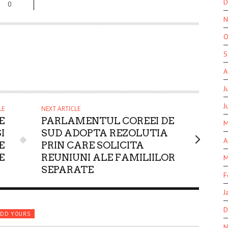
D
0
N
O
S
A
J
J
LE
NEXT ARTICLE
E
PARLAMENTUL COREEI DE
M
I
SUD ADOPTA REZOLUTIA
A
E
PRIN CARE SOLICITA
E
REUNIUNI ALE FAMILIILOR
M
SEPARATE
F
J
D
ADD YOURS
N