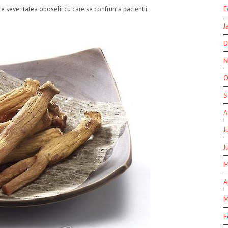
F
e severitatea oboselii cu care se confrunta pacientii.
J
D
N
O
S
A
J
J
M
A
M
F