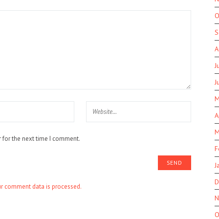
O
S
A
J
J
M
A
M
 for the next time I comment.
F
J
D
r comment data is processed.
N
O