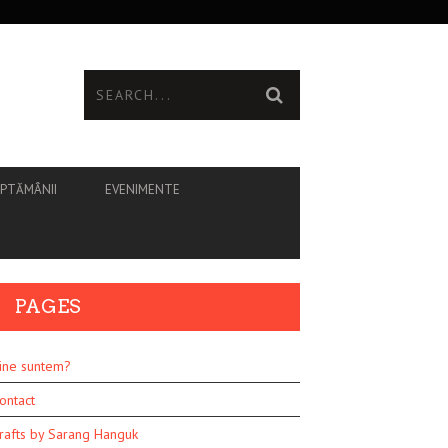
ĂPTĂMÂNII
EVENIMENTE
PAGES
ine suntem?
ontact
rafts by Sarang Hanguk