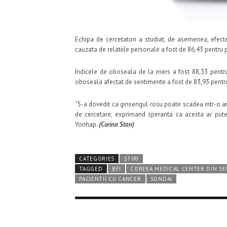
Echipa de cercetatori a studiat, de asemenea, efectel
cauzata de relatiile personale a fost de 86,43 pentru p
Indicele de oboseala de la mers a fost 88,33 pentru 
oboseala afectat de sentimente a fost de 83,93 pentru 
“S-a dovedit ca ginsengul rosu poate scadea intr-o a
de cercetare, exprimand speranta ca acesta ar pute
Yonhap.
(Corina Stan)
CATEGORIES
ȘTIRI
TAGGED
BFI
COREEA MEDICAL CENTER DIN SE
PACIENTII CU CANCER
SONDAJ