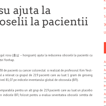
K
u ajuta la
M
S
selii la pacientii
Șt
U
insengul rosu (홍삼 – hongsam)
ajuta la reducerea oboselii la pacientii cu
tiri Yonhap.
A
J
38 de pacienti cu cancer colorectal si realizat de profesorul Kim Yeol-
l a relevat ca grupul de 219 pacienti care au luat 1 gram de ginseng
J
nivel 81,07 pe indicele inventarului global de oboseala (BFI).
M
mparabila pentru un alt grup de 219 pacienti care au luat un placebo
A
in indicele BFI, folosit pentru a evalua severitatea oboselii simtita de
M