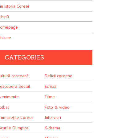
in istoria Coreei
chipă
omepage
isiune
CATEGORIES
ultură coreeană
Delicii coreene
escoperă Seulul
Echipă
venimente
Filme
otbal
Foto & video
rumusețile Coreei
Interviuri
ocurile Olimpice
K-drama