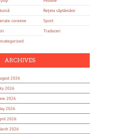
-pop
Misiune
uzică
Rețeta săptămânii
eriale coreene
Sport
iri
Traduceri
ncategorized
ARCHIVES
ugust 2026
uly 2026
une 2026
ay 2026
pril 2026
arch 2026