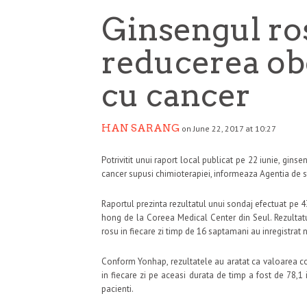
Ginsengul ros
reducerea obo
cu cancer
HAN SARANG
on June 22, 2017 at 10:27
Potrivitit unui raport local publicat pe 22 iunie, g
cancer supusi chimioterapiei, informeaza Agentia de s
Raportul prezinta rezultatul unui sondaj efectuat pe 4
hong de la Coreea Medical Center din Seul. Rezultatu
rosu in fiecare zi timp de 16 saptamani au inregistrat 
Conform Yonhap, rezultatele au aratat ca valoarea co
in fiecare zi pe aceasi durata de timp a fost de 78,1 
pacienti.