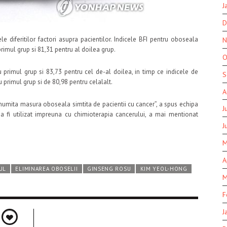
J
D
e diferitilor factori asupra pacientilor. Indicele BFI pentru oboseala
N
rimul grup si 81,31 pentru al doilea grup.
O
primul grup si 83,73 pentru cel de-al doilea, in timp ce indicele de
S
primul grup si de 80,98 pentru celalalt.
A
numita masura oboseala simtita de pacientii cu cancer”, a spus echipa
J
a fi utilizat impreuna cu chimioterapia cancerului, a mai mentionat
J
M
A
UL
ELIMINAREA OBOSELII
GINSENG ROSU
KIM YEOL-HONG
M
F
J