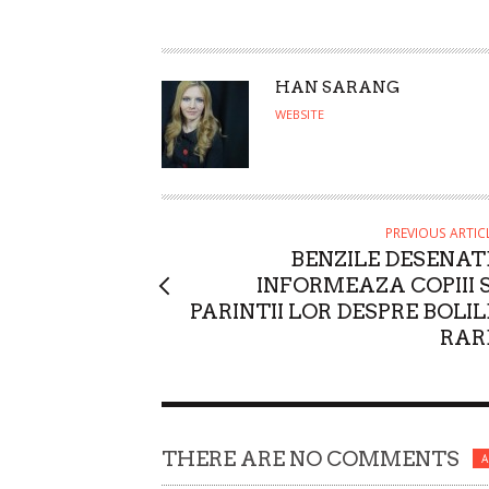
A
HAN SARANG
U
WEBSITE
T
H
O
R
PREVIOUS ARTIC
BENZILE DESENAT
INFORMEAZA COPIII S
PARINTII LOR DESPRE BOLIL
RAR
THERE ARE NO COMMENTS