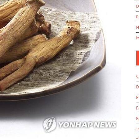
D
E
H
M
C
D
E
F
F
J