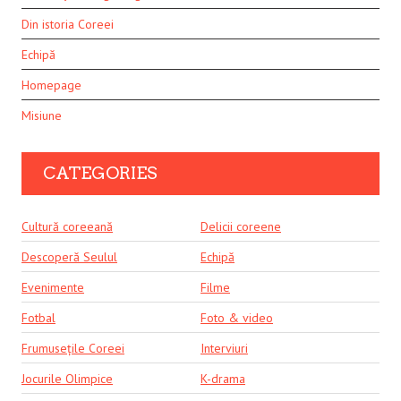
Din istoria Coreei
Echipă
Homepage
Misiune
CATEGORIES
Cultură coreeană
Delicii coreene
Descoperă Seulul
Echipă
Evenimente
Filme
Fotbal
Foto & video
Frumusețile Coreei
Interviuri
Jocurile Olimpice
K-drama