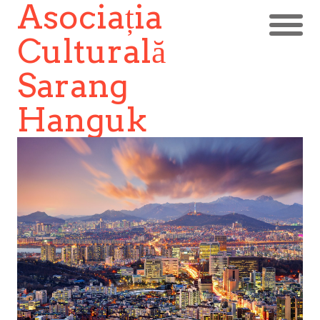
Asociația
Culturală
Sarang
Hanguk