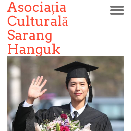
Asociația
Culturală
Sarang
Hanguk