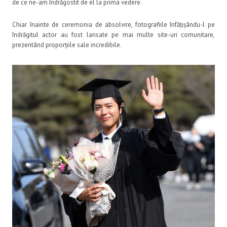
de ce ne-am îndrăgostit de el la prima vedere.
Chiar înainte de ceremonia de absolvire, fotografiile înfățișându-l pe
îndrăgitul actor au fost lansate pe mai multe site-uri comunitare,
prezentând proporțiile sale incredibile.