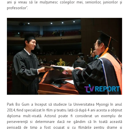
ani și vreau să le mulțumesc colegilor mei, seniorilor, juniorilor și
profesorilor”.
Park Bo Gum a început să studieze la Universitatea Myongji în anul
2014, fiind specializat în film și teatru. Iată că după 4 ani acesta a obținut
diploma mult-visată. Actorul poate fi considerat un exemplu de
perseverență si determinare dacă ne gândim că în toată această
perioadă de timp a fost ocupat și cu filmările pentru drame și