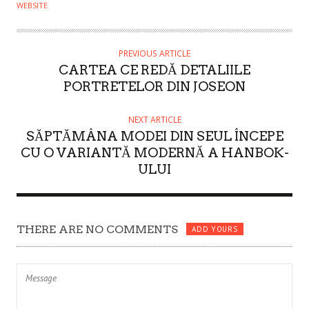
U
WEBSITE
T
H
O
PREVIOUS ARTICLE
CARTEA CE REDĂ DETALIILE
R
PORTRETELOR DIN JOSEON
NEXT ARTICLE
SĂPTĂMÂNA MODEI DIN SEUL ÎNCEPE
CU O VARIANTĂ MODERNĂ A HANBOK-
ULUI
THERE ARE NO COMMENTS
ADD YOURS