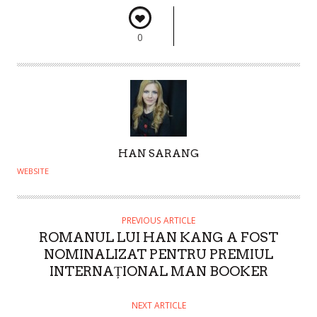
0
A
HAN SARANG
U
WEBSITE
T
H
O
PREVIOUS ARTICLE
ROMANUL LUI HAN KANG A FOST
R
NOMINALIZAT PENTRU PREMIUL
INTERNAȚIONAL MAN BOOKER
NEXT ARTICLE