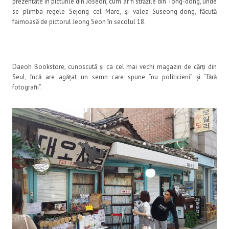
prezentate în picturile din Joseon, cum ar fi străzile din Tong-dong, unde
se plimba regele Sejong cel Mare, și valea Suseong-dong, făcută
faimoasă de pictorul Jeong Seon în secolul 18.
Daeoh Bookstore, cunoscută și ca cel mai vechi magazin de cărți din
Seul, încă are agățat un semn care spune “nu politicieni” și “fără
fotografii”.