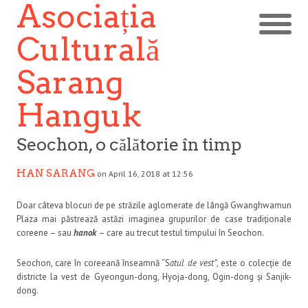
Asociația
Culturală
Sarang
Hanguk
Seochon, o călătorie în timp
HAN SARANG
on April 16, 2018 at 12:56
Doar câteva blocuri de pe străzile aglomerate de lângă Gwanghwamun
Plaza mai păstrează astăzi imaginea grupurilor de case tradiționale
coreene – sau
hanok
– care au trecut testul timpului în Seochon.
Seochon, care în coreeană înseamnă “S
atul de vest”
, este o colecție de
districte la vest de Gyeongun-dong, Hyoja-dong, Ogin-dong și Sanjik-
dong.