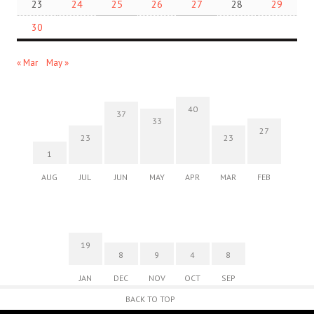
23
24
25
26
27
28
29
30
« Mar
May »
40
37
33
27
23
23
1
AUG
JUL
JUN
MAY
APR
MAR
FEB
19
8
9
4
8
JAN
DEC
NOV
OCT
SEP
BACK TO TOP