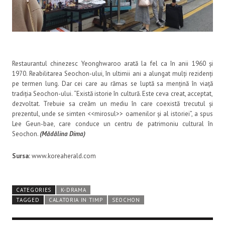
Restaurantul chinezesc Yeonghwaroo arată la fel ca în anii 1960 și
1970. Reabilitarea Seochon-ului, în ultimii ani a alungat mulți rezidenți
pe termen lung. Dar cei care au rămas se luptă sa mențină în viață
tradiția Seochon-ului. “Există istorie în cultură. Este ceva creat, acceptat,
dezvoltat. Trebuie sa creăm un mediu în care coexistă trecutul și
prezentul, unde se simten <<mirosul>> oamenilor și al istoriei”, a spus
Lee Geun-bae, care conduce un centru de patrimoniu cultural în
Seochon.
(Mădălina Dima)
Sursa:
www.koreaherald.com
CATEGORIES
K-DRAMA
TAGGED
CALATORIA IN TIMP
SEOCHON