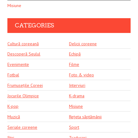
Misiune
CATEGORIES
Cultură coreeană
Delicii coreene
Descoperă Seulul
Echipă
Evenimente
Filme
Fotbal
Foto & video
Frumusețile Coreei
Interviuri
Jocurile Olimpice
K-drama
K-pop
Misiune
Muzică
Rețeta săptămânii
Seriale coreene
Sport
Știri
Traduceri