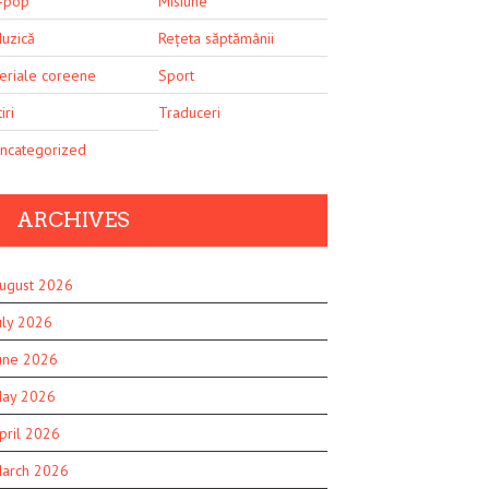
-pop
Misiune
uzică
Rețeta săptămânii
eriale coreene
Sport
iri
Traduceri
ncategorized
ARCHIVES
ugust 2026
uly 2026
une 2026
ay 2026
pril 2026
arch 2026