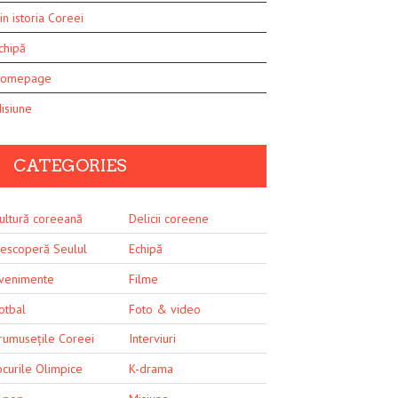
in istoria Coreei
chipă
omepage
isiune
CATEGORIES
ultură coreeană
Delicii coreene
escoperă Seulul
Echipă
venimente
Filme
otbal
Foto & video
rumusețile Coreei
Interviuri
ocurile Olimpice
K-drama