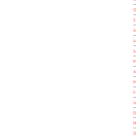
O
S
A
J
J
M
A
M
F
J
D
N
O