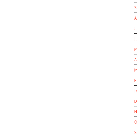
S
A
J
J
M
A
M
F
J
D
N
O
S