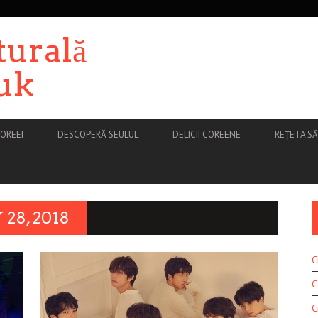
turală
uk
OREEI
DESCOPERĂ SEULUL
DELICII COREENE
REȚETA S
28, 2018
C
C
C