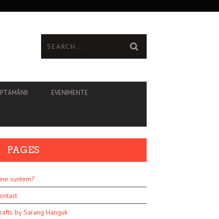
ĂPTĂMÂNII
EVENIMENTE
PAGES
ine suntem?
ontact
rafts by Sarang Hanguk