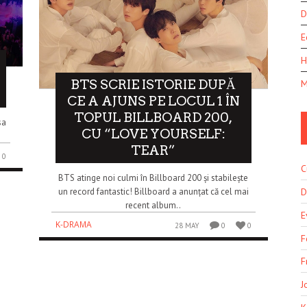
D
E
H
BTS SCRIE ISTORIE DUPĂ
M
CE A AJUNS PE LOCUL 1 ÎN
TOPUL BILLBOARD 200,
sa
CU “LOVE YOURSELF:
TEAR”
0
C
BTS atinge noi culmi în Billboard 200 și stabilește
D
un record fantastic! Billboard a anunțat că cel mai
recent album..
E
K-DRAMA
28 MAY
0
0
F
F
J