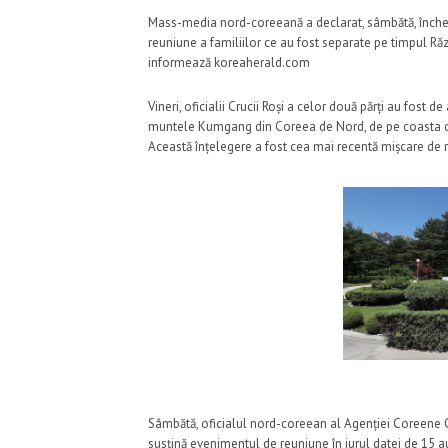
Mass-media nord-coreeană a declarat, sâmbătă, închei
reuniune a familiilor ce au fost separate pe timpul Ră
informează koreaherald.com
Vineri, oficialii Crucii Roși a celor două părți au fost 
muntele Kumgang din Coreea de Nord, de pe coasta de e
Această înțelegere a fost cea mai recentă mișcare de r
Sâmbătă, oficialul nord-coreean al Agenției Coreene Ce
susțină evenimentul de reuniune în jurul datei de 15 