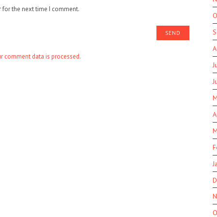
 for the next time I comment.
O
S
A
r comment data is processed.
J
J
M
A
M
F
J
D
N
O