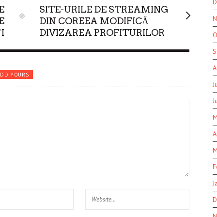
D
E
SITE-URILE DE STREAMING
N
E
DIN COREEA MODIFICĂ
I
DIVIZAREA PROFITURILOR
O
S
A
ADD YOURS
J
J
M
A
M
F
J
D
N