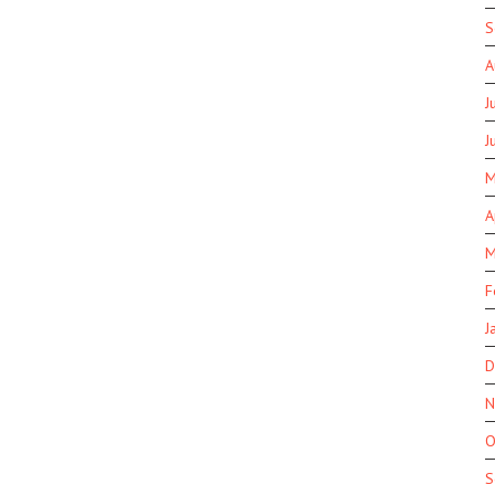
S
A
J
J
M
A
M
F
J
D
N
O
S