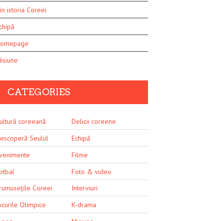
in istoria Coreei
chipă
omepage
isiune
CATEGORIES
ultură coreeană
Delicii coreene
escoperă Seulul
Echipă
venimente
Filme
otbal
Foto & video
rumusețile Coreei
Interviuri
ocurile Olimpice
K-drama