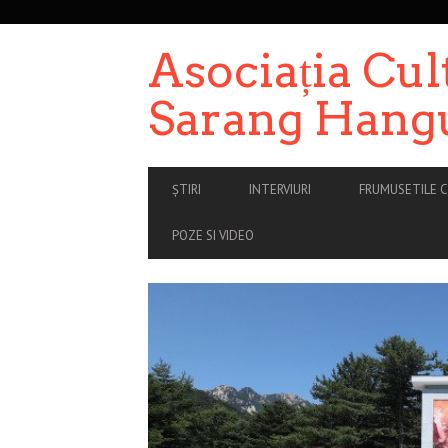
SECONDARY
NAVIGATION
Asociația Cul
Sarang Hang
PRIMARY
ȘTIRI
INTERVIURI
FRUMUSETILE C
NAVIGATION
POZE SI VIDEO