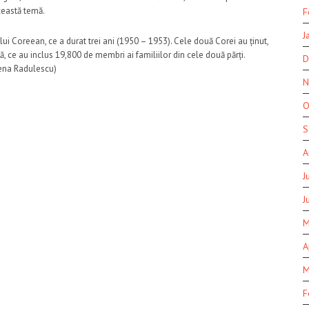
această temă.
F
J
i Coreean, ce a durat trei ani (1950 – 1953). Cele două Corei au ținut,
ță, ce au inclus 19,800 de membri ai familiilor din cele două părți.
D
lena Radulescu)
N
O
S
A
J
J
M
A
M
F