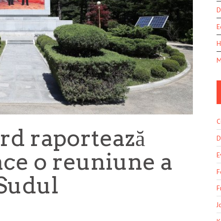
D
E
H
M
C
rd raportează
D
face o reuniune a
E
F
 Sudul
F
J