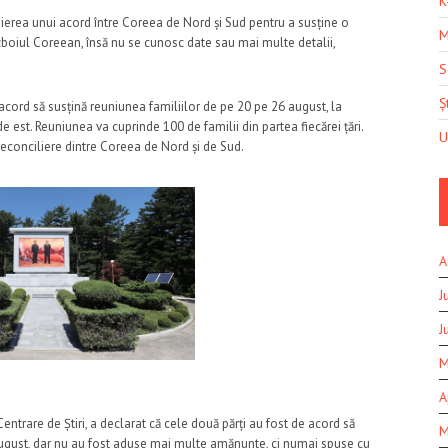
K
erea unui acord între Coreea de Nord și Sud pentru a susține o
M
zboiul Coreean, însă nu se cunosc date sau mai multe detalii,
S
Șt
de acord să susțină reuniunea familiilor de pe 20 pe 26 august, la
st. Reuniunea va cuprinde 100 de familii din partea fiecărei țări.
U
econciliere dintre Coreea de Nord și de Sud.
A
J
J
M
A
ntrare de Știri, a declarat că cele două părți au fost de acord să
M
august, dar nu au fost aduse mai multe amănunte, ci numai spuse cu