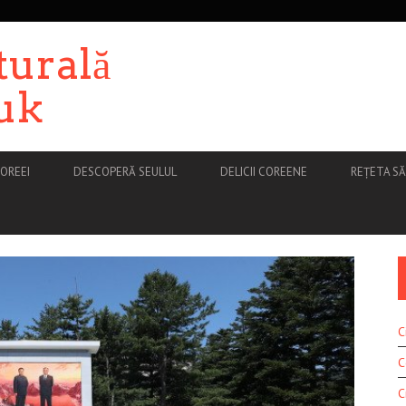
turală
uk
OREEI
DESCOPERĂ SEULUL
DELICII COREENE
REȚETA S
C
C
C