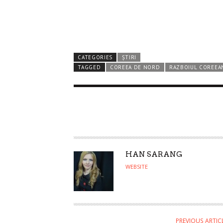
CATEGORIES
ȘTIRI
TAGGED
COREEA DE NORD
RAZBOIUL COREEA
A
HAN SARANG
U
WEBSITE
T
H
O
R
PREVIOUS ARTIC