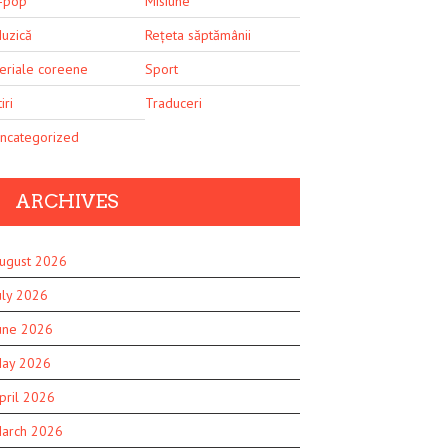
-pop
Misiune
uzică
Rețeta săptămânii
eriale coreene
Sport
iri
Traduceri
ncategorized
ARCHIVES
ugust 2026
uly 2026
une 2026
ay 2026
pril 2026
arch 2026