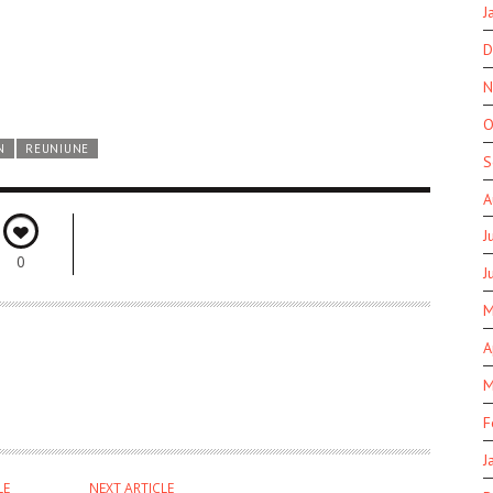
J
D
N
O
N
REUNIUNE
S
A
J
0
J
M
A
M
F
J
LE
NEXT ARTICLE