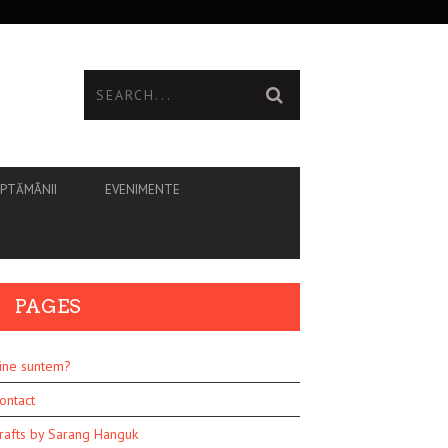
ĂPTĂMÂNII
EVENIMENTE
PAGES
ine suntem?
ontact
rafts by Sarang Hanguk