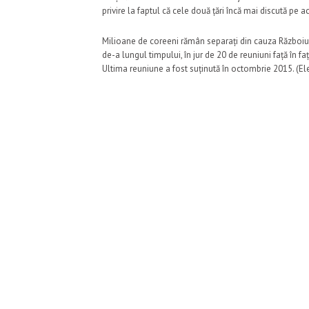
privire la faptul că cele două țări încă mai discută pe 
Milioane de coreeni rămân separați din cauza Războiulu
de-a lungul timpului, în jur de 20 de reuniuni față în fa
Ultima reuniune a fost suținută în octombrie 2015. (E