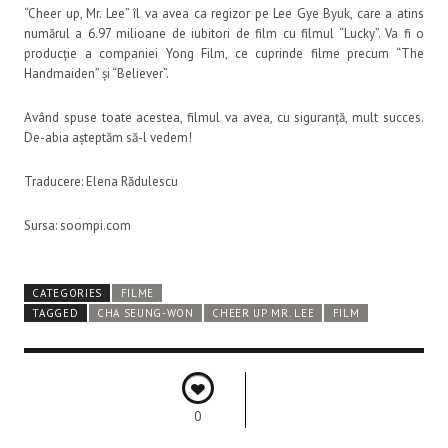
“Cheer up, Mr. Lee” îl va avea ca regizor pe Lee Gye Byuk, care a atins
numărul a 6.97 milioane de iubitori de film cu filmul “Lucky”. Va fi o
producție a companiei Yong Film, ce cuprinde filme precum “The
Handmaiden” și “Believer”.
Având spuse toate acestea, filmul va avea, cu siguranță, mult succes.
De-abia așteptăm să-l vedem!
Traducere: Elena Rădulescu
Sursa: soompi.com
CATEGORIES
FILME
TAGGED
CHA SEUNG-WON
CHEER UP MR. LEE
FILM
0