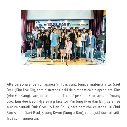
Alte personaje, ce vor apărea în film, sunt: bunica maternă a lui Saet
Byul (Kim Hye Ok), administratorul sălii de gimnastică din apropiere, Kim
(Ahn Gil Kang), care, de asemenea, îl caută pe Chul Soo, soția lui Young
Soo, Eun Hee (Jeon Hye Bin) și fiica lor, Min Jung (Ryu Han Bin), care i se
alătură căutării, Duk Goo (Jo Han Chul), care perturbă călătoria lui Chul
Soo și a lui Saet Byul, și Jung Kwon (Sung Ji Roo), care ajută duo-ul tată-
fiică cu misiunea lor.