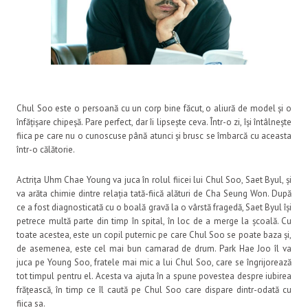
Chul Soo este o persoană cu un corp bine făcut, o aliură de model și o
înfățișare chipeșă. Pare perfect, dar îi lipsește ceva. Într-o zi, își întâlnește
fiica pe care nu o cunoscuse până atunci și brusc se îmbarcă cu aceasta
într-o călătorie.
Actrița Uhm Chae Young va juca în rolul fiicei lui Chul Soo, Saet Byul, și
va arăta chimie dintre relația tată-fiică alături de Cha Seung Won. După
ce a fost diagnosticată cu o boală gravă la o vârstă fragedă, Saet Byul își
petrece multă parte din timp în spital, în loc de a merge la școală. Cu
toate acestea, este un copil puternic pe care Chul Soo se poate baza și,
de asemenea, este cel mai bun camarad de drum. Park Hae Joo îl va
juca pe Young Soo, fratele mai mic a lui Chul Soo, care se îngrijorează
tot timpul pentru el. Acesta va ajuta în a spune povestea despre iubirea
frățească, în timp ce îl caută pe Chul Soo care dispare dintr-odată cu
fiica sa.