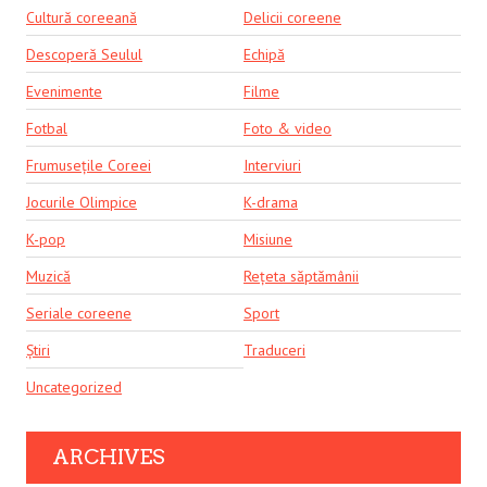
Cultură coreeană
Delicii coreene
Descoperă Seulul
Echipă
Evenimente
Filme
Fotbal
Foto & video
Frumusețile Coreei
Interviuri
Jocurile Olimpice
K-drama
K-pop
Misiune
Muzică
Rețeta săptămânii
Seriale coreene
Sport
Știri
Traduceri
Uncategorized
ARCHIVES