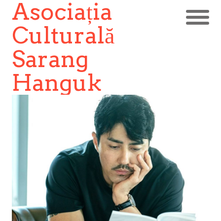
Asociația
Culturală
Sarang
Hanguk