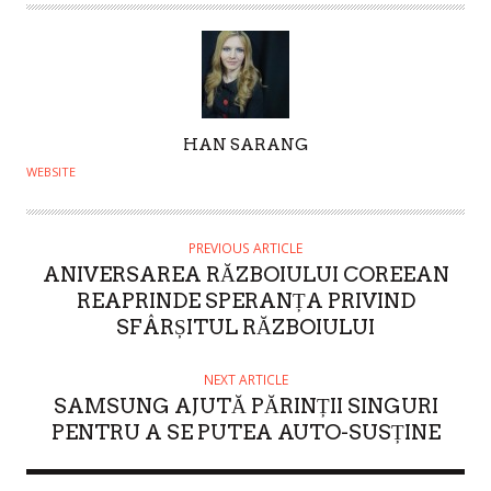
A
HAN SARANG
U
WEBSITE
T
H
O
PREVIOUS ARTICLE
ANIVERSAREA RĂZBOIULUI COREEAN
R
REAPRINDE SPERANȚA PRIVIND
SFÂRȘITUL RĂZBOIULUI
NEXT ARTICLE
SAMSUNG AJUTĂ PĂRINȚII SINGURI
PENTRU A SE PUTEA AUTO-SUSȚINE