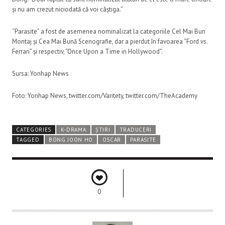
și nu am crezut niciodată că voi câștiga.”
“Parasite” a fost de asemenea nominalizat la categoriile Cel Mai Bun
Montaj și Cea Mai Bună Scenografie, dar a pierdut în favoarea “Ford vs.
Ferrari” și respectiv, “Once Upon a Time in Hollywood”.
Sursa: Yonhap News
Foto: Yonhap News, twitter.com/Varitety, twitter.com/TheAcademy
CATEGORIES
K-DRAMA
ȘTIRI
TRADUCERI
TAGGED
BONG JOON HO
OSCAR
PARASITE
0