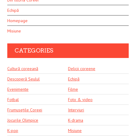
Din istoria Coreei
Echipă
Homepage
Misiune
CATEGORIES
Cultură coreeană
Delicii coreene
Descoperă Seulul
Echipă
Evenimente
Filme
Fotbal
Foto & video
Frumusețile Coreei
Interviuri
Jocurile Olimpice
K-drama
K-pop
Misiune