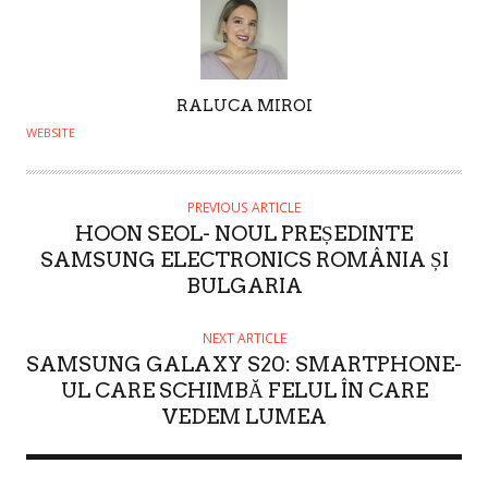
A
RALUCA MIROI
U
WEBSITE
T
H
O
PREVIOUS ARTICLE
HOON SEOL- NOUL PREȘEDINTE
R
SAMSUNG ELECTRONICS ROMÂNIA ȘI
BULGARIA
NEXT ARTICLE
SAMSUNG GALAXY S20: SMARTPHONE-
UL CARE SCHIMBĂ FELUL ÎN CARE
VEDEM LUMEA