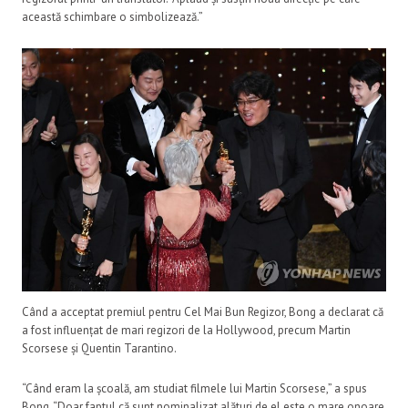
această schimbare o simbolizează.”
Când a acceptat premiul pentru Cel Mai Bun Regizor, Bong a declarat că
a fost influențat de mari regizori de la Hollywood, precum Martin
Scorsese și Quentin Tarantino.
“Când eram la școală, am studiat filmele lui Martin Scorsese,” a spus
Bong. “Doar faptul că sunt nominalizat alături de el este o mare onoare