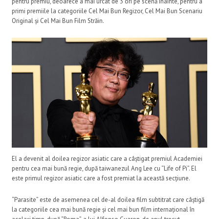
pentru premiu, deoarece a mai urcat de 3 ori pe scenă înainte, pentru a
primi premiile la categoriile Cel Mai Bun Regizor, Cel Mai Bun Scenariu
Original și Cel Mai Bun Film Străin.
El a devenit al doilea regizor asiatic care a câștigat premiul Academiei
pentru cea mai bună regie, după taiwanezul Ang Lee cu “Life of Pi”. El
este primul regizor asiatic care a fost premiat la această secțiune.
“Parasite” este de asemenea cel de-al doilea film subtitrat care câștigă
la categoriile cea mai bună regie și cel mai bun film internațional în