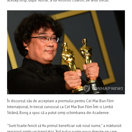
același timp, după “Roma”, a lui Alfonso Cuaron, de anul trecut.
În discursul său de acceptare a premiului pentru Cel Mai Bun Film
Internațional, în trecut cunoscut ca Cel Mai Bun Film Într-o Limbă
Străină, Bong a spus că a putut simți schimbarea din Academie.
“Sunt foarte fericit să fiu primul beneficiar sub noul nume,” a mărturisit
regizorul printr-un translator. “Aplaud și susțin noua direcție pe care