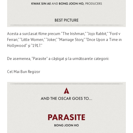
Acesta a surclasat filme precum “The Irishman,” “Jojo Rabbit,” “Ford v
Ferrari,” “Little Women,” “Joker,” “Marriage Story,” “Once Upon a Time in
Hollywood” și “1917.”
De asemenea, “Parasite” a câștigat și la următoarele categorii:
Cel Mai Bun Regizor