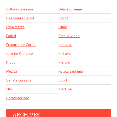
Cultură coreeană
Delicii coreene
Descoperă Seulul
Echipă
Evenimente
Filme
Fotbal
Foto & video
Frumusețile Coreei
Interviuri
Jocurile Olimpice
K-drama
K-pop
Misiune
Muzică
Rețeta săptămânii
Seriale coreene
Sport
Știri
Traduceri
Uncategorized
ARCHIVES