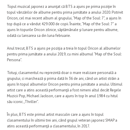
Topul muzical japonez a anunţat că BTS a ajuns pe prima poziţie în
topul vânzărilor de albume pentru prima jumătate a anului 2020. Potrivit
Oricon, cel mai recent album al grupului, “Map of the Soul: 7”, a ajuns în
top după ce a vândut 429.000 de copii. Înainte, “Map of the Soul: 7” a
ajuns în topurile Oricon zilnice, săptămânale şi lunare pentru albume,
odată cu lansarea sa din luna februarie.
Anul trecut, BTS a ajuns pe poziţia a treia în topul Oricon al albumelor
pentru prima jumătate a anului 2019, cu mini albumul “Map of the Soul:
Persona”.
Totuşi, clasamentul nu reprezintă doar o mare realizare personală a
grupului, ci marchează și prima dată în 36 de ani, când un artist străin a
ajuns în topul albumelor Oricon pentru prima jumătate a anului. Ultimul
artist care a atins această performanţă a fost nimeni altul decât Regele
Muzicii Pop, Michael Jackson, care a ajuns în top în anul 1984 cu hitul
său iconic „Thriller”.
În plus, BTS este primul artist masculin care a ajuns în topul
clasamentului în ultimii trei ani, când grupul veteran japonez SMAP a
atins această performanţă a clasamentului, în 2017.