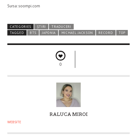
Sursa: soompi.com
CATEGORIES
ȘTIRI
TRADUCERI
TAGGED
BTS
JAPONIA
MICHAEL JACKSON
RECORD
TOP
0
A
RALUCA MIROI
U
WEBSITE
T
H