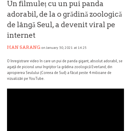
Un filmuleț cu un pui panda
adorabil, de la o grădină zoologică
de lângă Seul, a devenit viral pe
internet
HAN SARANG
on January 30, 2021 at 14:25
O înregistrare video în care un pui de panda gigant, absolut adorabil, se
agață de piciorul unui îngrijitor la grădina zoologică Everland, din
apropierea Seulului (Coreea de Sud) a făcut peste 4 milioane de
vizualizări pe YouTube.