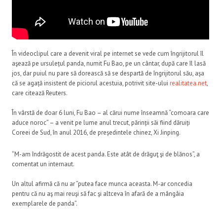
În videoclipul care a devenit viral pe internet se vede cum îngrijitorul îl
aşează pe ursulețul panda, numit Fu Bao, pe un cântar, după care îl lasă
jos, dar puiul nu pare să dorească să se despartă de îngrijitorul său, așa
că se agață insistent de piciorul acestuia, potrivit site-ului
realitatea.net
,
care citează Reuters.
În vârstă de doar 6 luni, Fu Bao – al cărui nume înseamnă “comoara care
aduce noroc” – a venit pe lume anul trecut, părinții săi fiind dăruiți
Coreei de Sud, în anul 2016, de președintele chinez, Xi Jinping.
”M-am îndrăgostit de acest panda. Este atât de drăguţ şi de blănos”, a
comentat un internaut.
Un altul afirmă că nu ar ”putea face munca aceasta. M-ar concedia
pentru că nu aş mai reuşi să fac şi altceva în afară de a mângâia
exemplarele de panda”.