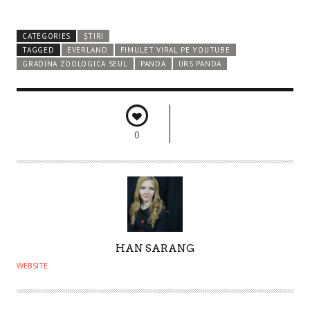
CATEGORIES
ȘTIRI
TAGGED
EVERLAND
FIMULET VIRAL PE YOUTUBE
GRADINA ZOOLOGICA SEUL
PANDA
URS PANDA
0
A
HAN SARANG
U
WEBSITE
T
H