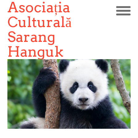
Asociația
Culturală
Sarang
Hanguk