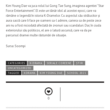
Kim Young Dae va juca rolul lui Gong Tae Sung, imaginea agentiei “Star
Force Entertainment”. El este un tânăr idol al acestei epoci, care va
rămâne o legendă în istoria K-Dramelor. Cu aspectul său strălucitor și
aura sacră care îi face pe oameni sa-l admire, cariera sa de peste zece
ani nu a fost niciodată afectată de zvonuri sau scandaluri. Dar, în ciuda
exteriorului său politicos, el are o latură ascunsă, care va da pe
parcursul dramei multe răsturnări de situație.
Sursa: Soompi
CATEGORIES
K-DRAMA
SERIALE COREENE
ȘTIRI
UNCATEGORIZED
TAGGED
KDRAMA
KIM YOUNG DAE
SCHOOL 2021
0