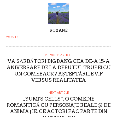
A
ROXANÉ
U
WEBSITE
T
H
O
PREVIOUS ARTICLE
VA SĂRBĂTORI BIGBANG CEA DE-A 15-A
R
ANIVERSARE DE LA DEBUTUL TRUPEI CU
UN COMEBACK? AȘTEPTĂRILE VIP
VERSUS REALITATEA
NEXT ARTICLE
„YUMI'S CELLS”, O COMEDIE
ROMANTICĂ CU PERSONAJE REALE ȘI DE
ANIMAȚIE. CE ACTORI FAC PARTE DIN