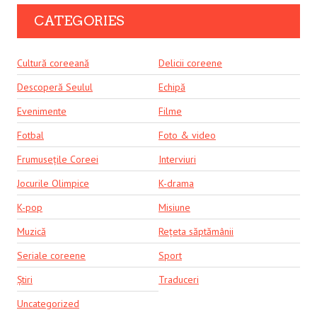
CATEGORIES
Cultură coreeană
Delicii coreene
Descoperă Seulul
Echipă
Evenimente
Filme
Fotbal
Foto & video
Frumusețile Coreei
Interviuri
Jocurile Olimpice
K-drama
K-pop
Misiune
Muzică
Rețeta săptămânii
Seriale coreene
Sport
Știri
Traduceri
Uncategorized