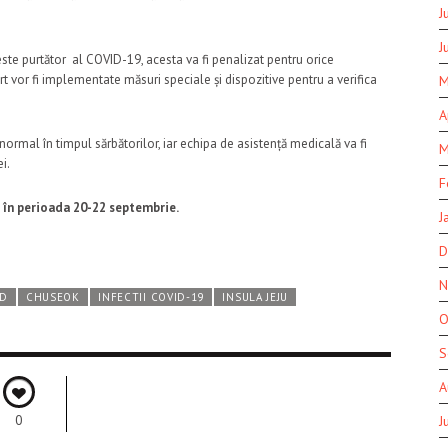
J
J
te purtător al COVID-19, acesta va fi penalizat pentru orice
rt vor fi implementate măsuri speciale și dispozitive pentru a verifica
M
A
ormal în timpul sărbătorilor, iar echipa de asistență medicală va fi
M
i.
F
în perioada 20-22 septembrie.
J
D
N
UD
CHUSEOK
INFECTII COVID-19
INSULA JEJU
O
S
A
0
J