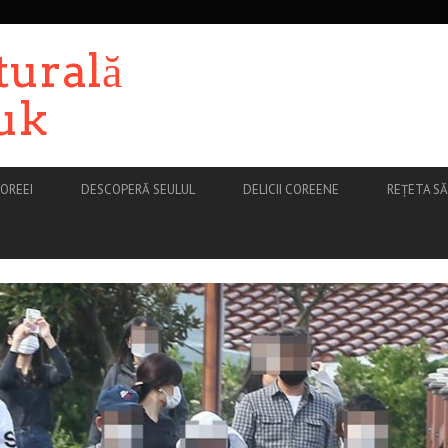
turală
uk
OREEI
DESCOPERĂ SEULUL
DELICII COREENE
REȚETA S