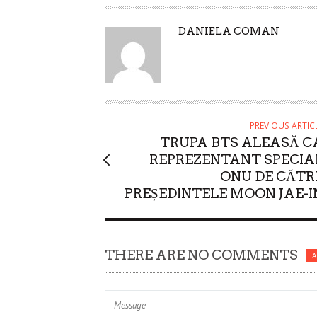
A
DANIELA COMAN
U
T
H
O
R
PREVIOUS ARTIC
TRUPA BTS ALEASĂ C
REPREZENTANT SPECIA
ONU DE CĂTR
PREȘEDINTELE MOON JAE-I
THERE ARE NO COMMENTS