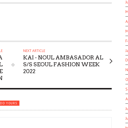
J
M
A
M
F
J
LE
NEXT ARTICLE
A
KAI - NOUL AMBASADOR AL
D
L
S/S SEOUL FASHION WEEK
N
E
2022
N
O
S
A
ADD YOURS
J
J