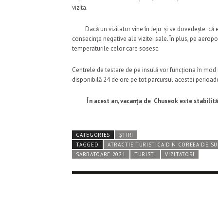
vizita.
Dacă un vizitator vine în Jeju și se dovedește că es
consecințe negative ale vizitei sale. În plus, pe aeropo
temperaturile celor care sosesc.
Centrele de testare de pe insulă vor funcționa în mod n
disponibilă 24 de ore pe tot parcursul acestei perioade
În acest an, vacanța de Chuseok este stabilită 
CATEGORIES
ȘTIRI
TAGGED
ATRACTIE TURISTICA DIN COREEA DE S
SARBATOARE 2021
TURISTI
VIZITATORI