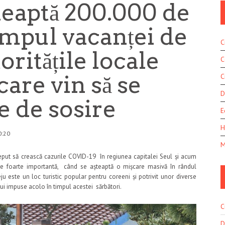
șteaptă 200.000 de
timpul vacanței de
C
ritățile locale
C
 care vin să se
C
D
e de sosire
E
H
0:20
M
 să crească cazurile COVID-19 în regiunea capitalei Seul și acum
re foarte importantă, când se așteaptă o mișcare masivă în rândul
ju este un loc turistic popular pentru coreeni și potrivit unor diverse
lui impuse acolo în timpul acestei sărbători.
C
D