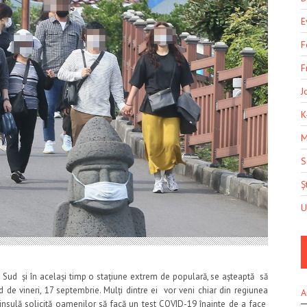
E
F
F
J
K
M
S
Șt
U
ud și în același timp o stațiune extrem de populară, se așteaptă să
 de vineri, 17 septembrie. Mulți dintre ei vor veni chiar din regiunea
A
in insulă solicită oamenilor să facă un test COVID-19 înainte de a face