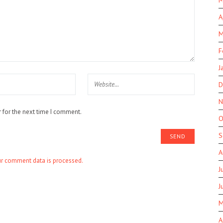
M
A
M
F
J
D
N
 for the next time I comment.
O
S
A
r comment data is processed.
J
J
M
A