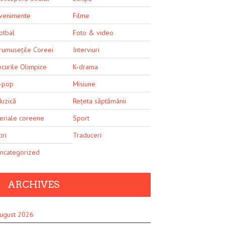
venimente
Filme
otbal
Foto & video
rumusețile Coreei
Interviuri
ocurile Olimpice
K-drama
-pop
Misiune
uzică
Rețeta săptămânii
eriale coreene
Sport
iri
Traduceri
ncategorized
ARCHIVES
ugust 2026