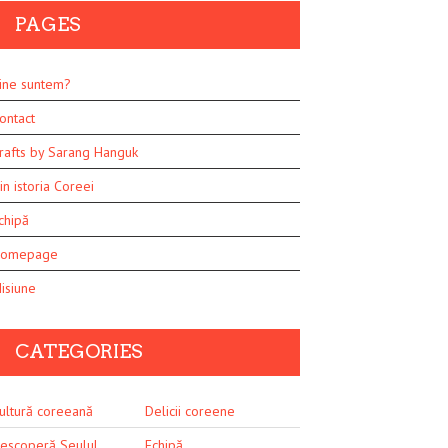
PAGES
ine suntem?
ontact
rafts by Sarang Hanguk
in istoria Coreei
chipă
omepage
isiune
CATEGORIES
ultură coreeană
Delicii coreene
escoperă Seulul
Echipă