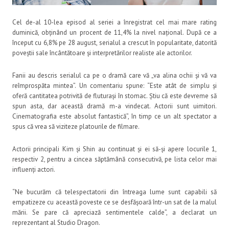
Cel de-al 10-lea episod al seriei a înregistrat cel mai mare rating
duminică, obținând un procent de 11,4% la nivel național. După ce a
început cu 6,8% pe 28 august, serialul a crescut în popularitate, datorită
poveștii sale încântătoare și interpretărilor realiste ale actorilor.
Fanii au descris serialul ca pe o dramă care vă „va alina ochii și vă va
reîmprospăta mintea”. Un comentariu spune: “Este atât de simplu și
oferă cantitatea potrivită de fluturași în stomac. Știu că este devreme să
spun asta, dar această dramă m-a vindecat. Actorii sunt uimitori.
Cinematografia este absolut fantastică”, în timp ce un alt spectator a
spus că vrea să viziteze platourile de filmare.
Actorii principali Kim și Shin au continuat și ei să-și apere locurile 1,
respectiv 2, pentru a cincea săptămână consecutivă, pe lista celor mai
influenți actori.
“Ne bucurăm că telespectatorii din întreaga lume sunt capabili să
empatizeze cu această poveste ce se desfășoară într-un sat de la malul
mării. Se pare că apreciază sentimentele calde”, a declarat un
reprezentant al Studio Dragon.