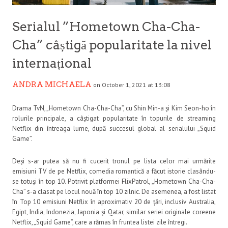
Serialul ”Hometown Cha-Cha-
Cha” câștigă popularitate la nivel
internațional
ANDRA MICHAELA
on October 1, 2021 at 13:08
Drama TvN, „Hometown Cha-Cha-Cha”, cu Shin Min-a și Kim Seon-ho în
rolurile principale, a câștigat popularitate în topurile de streaming
Netflix din întreaga lume, după succesul global al serialului „Squid
Game”.
Deși s-ar putea să nu fi cucerit tronul pe lista celor mai urmărite
emisiuni TV de pe Netflix, comedia romantică a făcut istorie clasându-
se totuși în top 10. Potrivit platformei FlixPatrol, „Hometown Cha-Cha-
Cha” s-a clasat pe locul nouă în top 10 zilnic. De asemenea, a fost listat
în Top 10 emisiuni Netflix în aproximativ 20 de țări, inclusiv Australia,
Egipt, India, Indonezia, Japonia și Qatar, similar seriei originale coreene
Netflix, „Squid Game”, care a rămas în fruntea listei zile întregi.