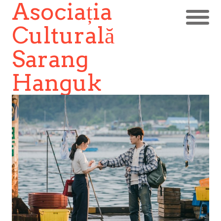
Asociația
Culturală
Sarang
Hanguk