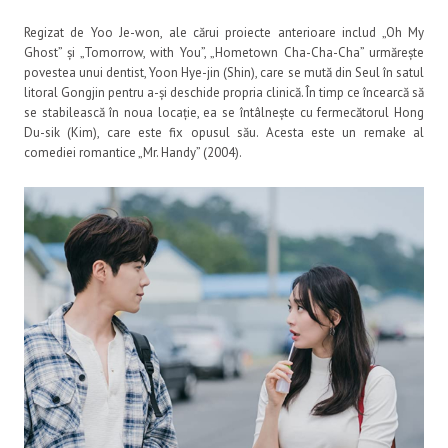
Regizat de Yoo Je-won, ale cărui proiecte anterioare includ „Oh My
Ghost” și „Tomorrow, with You”, „Hometown Cha-Cha-Cha” urmărește
povestea unui dentist, Yoon Hye-jin (Shin), care se mută din Seul în satul
litoral Gongjin pentru a-și deschide propria clinică. În timp ce încearcă să
se stabilească în noua locație, ea se întâlnește cu fermecătorul Hong
Du-sik (Kim), care este fix opusul său. Acesta este un remake al
comediei romantice „Mr. Handy” (2004).