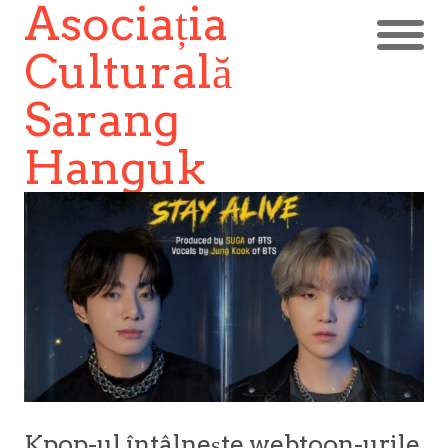
Asociația
Culturală
Sarang
Hanguk
Kpop-ul întâlnește webtoon-urile