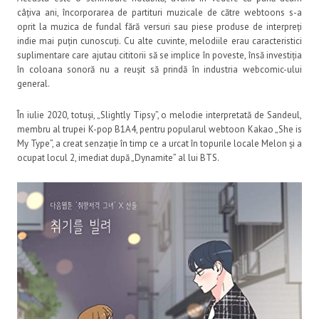
câțiva ani, încorporarea de partituri muzicale de către webtoons s-a
oprit la muzica de fundal fără versuri sau piese produse de interpreți
indie mai puțin cunoscuți. Cu alte cuvinte, melodiile erau caracteristici
suplimentare care ajutau cititorii să se implice în poveste, însă investiția
în coloana sonoră nu a reușit să prindă în industria webcomic-ului
general.
În iulie 2020, totuși, „Slightly Tipsy”, o melodie interpretată de Sandeul,
membru al trupei K-pop B1A4, pentru popularul webtoon Kakao „She is
My Type”, a creat senzație în timp ce a urcat în topurile locale Melon și a
ocupat locul 2, imediat după „Dynamite” al lui BTS.