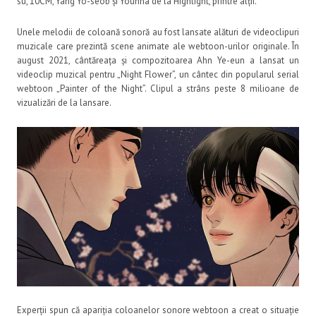
su, 10CM, Yang Yo-seob și Younha de la Highlight, printre alții.
Unele melodii de coloană sonoră au fost lansate alături de videoclipuri
muzicale care prezintă scene animate ale webtoon-urilor originale. În
august 2021, cântăreața și compozitoarea Ahn Ye-eun a lansat un
videoclip muzical pentru „Night Flower”, un cântec din popularul serial
webtoon „Painter of the Night”. Clipul a strâns peste 8 milioane de
vizualizări de la lansare.
Experții spun că apariția coloanelor sonore webtoon a creat o situație