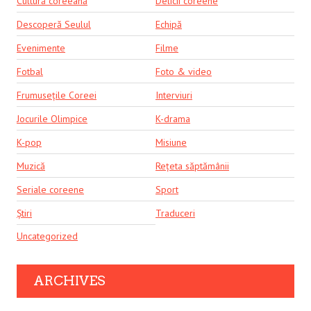
Cultură coreeană
Delicii coreene
Descoperă Seulul
Echipă
Evenimente
Filme
Fotbal
Foto & video
Frumusețile Coreei
Interviuri
Jocurile Olimpice
K-drama
K-pop
Misiune
Muzică
Rețeta săptămânii
Seriale coreene
Sport
Știri
Traduceri
Uncategorized
ARCHIVES