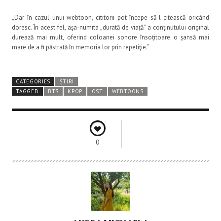
„Dar în cazul unui webtoon, cititorii pot începe să-l citească oricând
doresc. În acest fel, așa-numita „durată de viață” a conținutului original
durează mai mult, oferind coloanei sonore însoțitoare o șansă mai
mare de a fi păstrată în memoria lor prin repetiţie.”
CATEGORIES
ȘTIRI
TAGGED
BTS
KPOP
OST
WEBTOONS
0