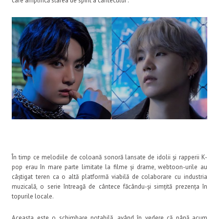
care amplifică starea de spirit a cântecului”.
În timp ce melodiile de coloană sonoră lansate de idolii și rapperii K-
pop erau în mare parte limitate la filme și drame, webtoon-urile au
câștigat teren ca o altă platformă viabilă de colaborare cu industria
muzicală, o serie întreagă de cântece făcându-și simțită prezența în
topurile locale.
Aceasta este o schimbare notabilă, având în vedere că până acum