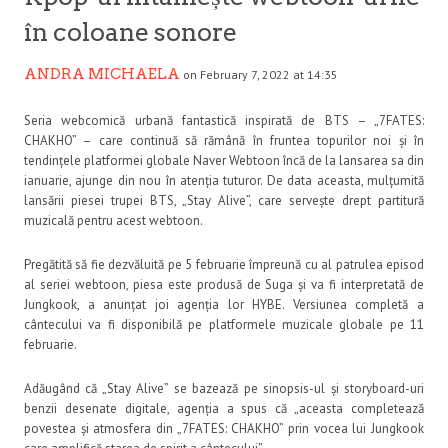
în coloane sonore
ANDRA MICHAELA
on February 7, 2022 at 14:35
Seria webcomică urbană fantastică inspirată de BTS – „7FATES:
CHAKHO” – care continuă să rămână în fruntea topurilor noi și în
tendințele platformei globale Naver Webtoon încă de la lansarea sa din
ianuarie, ajunge din nou în atenția tuturor. De data aceasta, mulțumită
lansării piesei trupei BTS, „Stay Alive”, care servește drept partitură
muzicală pentru acest webtoon.
Pregătită să fie dezvăluită pe 5 februarie împreună cu al patrulea episod
al seriei webtoon, piesa este produsă de Suga și va fi interpretată de
Jungkook, a anunțat joi agenția lor HYBE. Versiunea completă a
cântecului va fi disponibilă pe platformele muzicale globale pe 11
februarie.
Adăugând că „Stay Alive” se bazează pe sinopsis-ul și storyboard-uri
benzii desenate digitale, agenția a spus că „aceasta completează
povestea și atmosfera din „7FATES: CHAKHO” prin vocea lui Jungkook