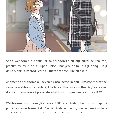
Seria webcomic a continuat să colaboreze cu alți artiști de renume,
precum Kyuhyun de la Super Junior, Chanyeol de la EXO și Jeong Eun-ji
de la APink, la melodii care au luat toate topurile cu asalt.
Asemenea colaborări au devenit și mai active în anul următor, marcat de
seria de webtoon romantică „The Moon that Rises in the Day”, ce a avut
drept coloană sonoră piese ale artiștilor solo precum Gummy și K.Will.
Webtoon-ul rom-com „Romance 101” s-a lăudat chiar și cu o gamă
plină de staruri formată din 14 cântăreți cunoscuți, printre care Kim Jun-