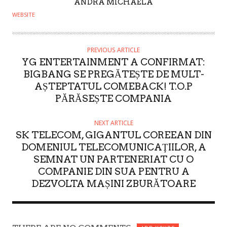
A
ANDRA MICHAELA
U
WEBSITE
T
H
O
PREVIOUS ARTICLE
YG ENTERTAINMENT A CONFIRMAT:
R
BIGBANG SE PREGĂTEȘTE DE MULT-
AȘTEPTATUL COMEBACK! T.O.P
PĂRĂSEȘTE COMPANIA
NEXT ARTICLE
SK TELECOM, GIGANTUL COREEAN DIN
DOMENIUL TELECOMUNICAŢIILOR, A
SEMNAT UN PARTENERIAT CU O
COMPANIE DIN SUA PENTRU A
DEZVOLTA MAȘINI ZBURĂTOARE