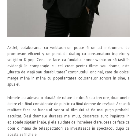
Astfel, colaborarea cu webtoon-uri poate fi un alt instrument de
promovare eficient și un punct de dialog cu consumatorii trupelor și
soliştilor K-pop. Ceea ce face ca fundalul sonor webtoon să iasă în
evidență, în comparație cu cel creat pentru filme sau drame, este
„durata de viață sau durabilitatea” conținutului original, care de obicei
merge mână în mână cu popularitatea coloanelor sonore în sine, a
spus el.
Filmele au adesea o durată de rulare de două sau trei ore, doar unele
dintre ele fiind considerate de public ca fiind demne de revăzut. Această
realitate face ca fundalul sonor al filmului să fie mai puțin probabil
ascultat. Deși dramele durează mai mult, deoarece sunt împărțite în
episoade săptămânale, și ele au date de încheiere clare, ceea ce face ca
doar o mână de telespectatori să investească în spectacol după ce
acesta se încheie.