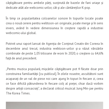
câștigătoare pentru ambele părți, susținută de bazele de fani uriașe și
dedicate atât ale webcomic-urilor, cât și ale cântăreților K-pop.
În timp ce popularitatea coloanelor sonore în topurile locale poate
crea o nouă cerere pentru webtoon-uri originale, poate merge și în sens
invers, având în vedere dimensiunea în creștere rapidă a industriei
webcomic-ului global.
Potrivit unui raport lansat de Agenția de Conținut Creativ din Coreea în
decembrie anul trecut, industria webtoon-urilor și-a văzut vânzările
combinate de peste 1,05 trilioane de woni în 2020, o creștere cu 64,6%
față de anul precedent.
„Pentru muzica populară, mișcările câștigătoare pot fi făcute doar prin
construirea familiarității [cu publicul]. În zilele noastre, ascultătorii sunt
acaparați de un val de piese noi care ajung în topuri în fiecare zi, ceea
ce face dificilă pătrunderea în fiecare colț al pieței, chiar dacă vorbim
despre artiști consacrați”, a declarat criticul muzical Jung Min-jae pentru
The Korea Times.