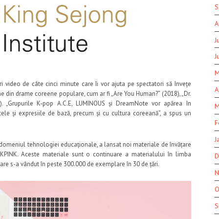
S
A
J
J
M
ri video de câte cinci minute care îi vor ajuta pe spectatori să învețe
A
ene din drame coreene populare, cum ar fi „Are You Human?” (2018), „Dr.
0). „Grupurile K-pop A.C.E, LUMINOUS și DreamNote vor apărea în
M
ntele și expresiile de bază, precum și cu cultura coreeană”, a spus un
F
J
n domeniul tehnologiei educaționale, a lansat noi materiale de învățare
ACKPINK. Aceste materiale sunt o continuare a materialului în limba
D
are s-a vândut în peste 300.000 de exemplare în 30 de țări.
N
O
S