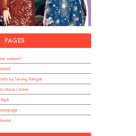
PAGES
ine suntem?
ontact
rafts by Sarang Hanguk
in istoria Coreei
chipă
omepage
isiune