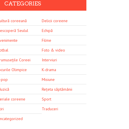
CATEGORIES
ultură coreeană
Delicii coreene
escoperă Seulul
Echipă
venimente
Filme
otbal
Foto & video
rumusețile Coreei
Interviuri
ocurile Olimpice
K-drama
-pop
Misiune
uzică
Rețeta săptămânii
eriale coreene
Sport
iri
Traduceri
ncategorized