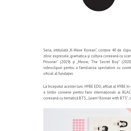
Seria, intitulată „K-Wave Korean”, conține 40 de clipu
zilnic expresiile, gramatica și cultura coreeană cu sc
Prisoner” (2019) și „Meow, The Secret Boy” (202
videoclipuri pentru a familiariza spectatorii cu cuvi
oficial al fundației.
La începutul acestei luni, HYBE EDU, afiliat al HYBE î
a limbii coreene pentru fanii internaționali ai BL
coreeană cu tematică BTS, „Learn! Korean with BTS”, c