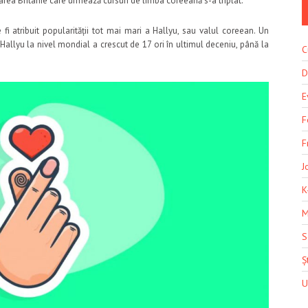
Marea Britanie care urmează cursuri de limba coreeană s-a triplat.
i atribuit popularității tot mai mari a Hallyu, sau valul coreean. Un
 Hallyu la nivel mondial a crescut de 17 ori în ultimul deceniu, până la
C
D
E
F
F
J
K
M
S
Șt
U