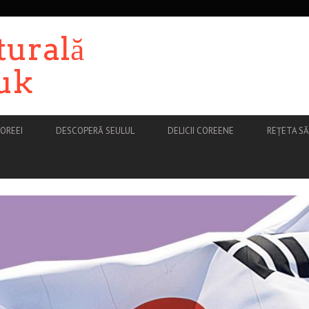
turală
uk
OREEI
DESCOPERĂ SEULUL
DELICII COREENE
REȚETA S