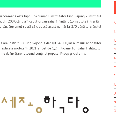
tru coreeană este faptul că numărul institutelor King Sejong – institutul
in 2007, când a început organizația, înființând 13 institute în trei țări.
A
e țări. Guvernul speră să crească acest număr la 270 până la sfârșitul
J
J
ne ale institutului King Sejong a depășit 56.000, iar numărul abonaților
aplicații mobile în 2021 a fost de 1,2 milioane. Fundația Institutului
M
ame de învățare folosind conținut popular K-pop și K-drama.
A
M
F
J
D
N
O