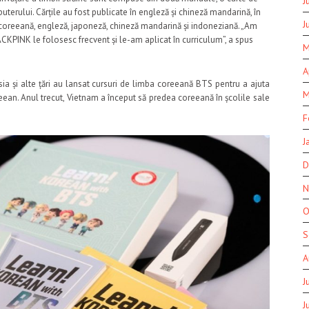
J
erului. Cărțile au fost publicate în engleză și chineză mandarină, în
J
i: coreeană, engleză, japoneză, chineză mandarină și indoneziană. „Am
CKPINK le folosesc frecvent și le-am aplicat în curriculum”, a spus
M
A
usia și alte țări au lansat cursuri de limba coreeană BTS pentru a ajuta
M
reean. Anul trecut, Vietnam a început să predea coreeană în școlile sale
F
J
D
N
O
S
A
J
J