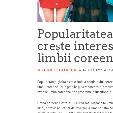
Popularitatea
crește intere
limbii coree
ANDRA MICHAELA
on March 18, 2022 at 16:
Popularitatea globală crescândă a conținutului coree
limbii coreene, iar agențiile guvernamentale, precum ș
extinde limba coreeană, prin programe educaționale.
Limba coreeană este a 14-a cea mai răspândită limbă
hindi, potrivit aplicației de învățare a limbilor stră