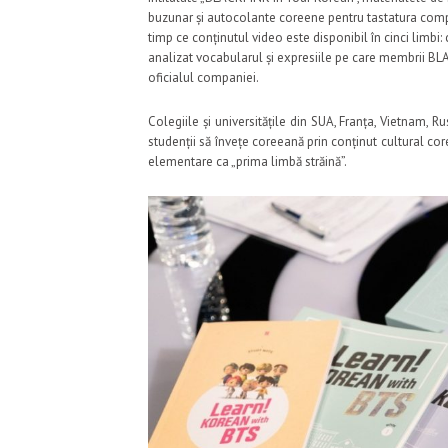
buzunar și autocolante coreene pentru tastatura comput
timp ce conținutul video este disponibil în cinci limb
analizat vocabularul și expresiile pe care membrii BLA
oficialul companiei.
Colegiile și universitățile din SUA, Franța, Vietnam, R
studenții să învețe coreeană prin conținut cultural co
elementare ca „prima limbă străină”.