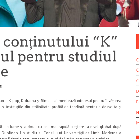
 conținutului “K”
sul pentru studiul
C
ne
C
C
45
D
an – K-pop, K-drama și filme – alimentează interesul pentru învățarea
E
i instituțiile din străinătate, profită de tendință pentru a dezvolta și
H
M
 din lume și a doua cu cea mai rapidă creștere la nivel global după
ine Duolingo. Un studiu al Consiliului Universității de Limbi Moderne a