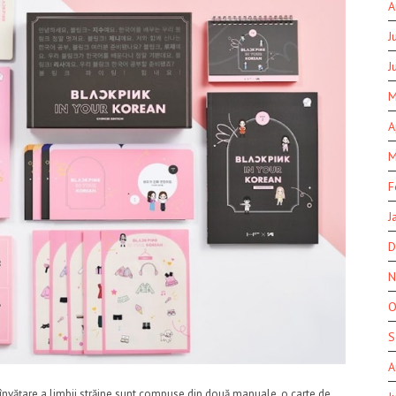
A
J
J
M
A
M
F
J
D
N
O
S
A
 învățare a limbii străine sunt compuse din două manuale, o carte de