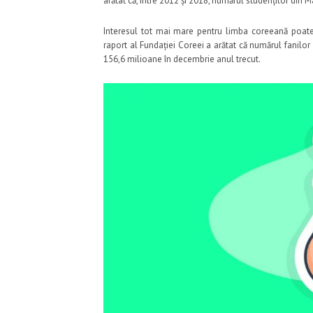
arătat că, între 2012 și 2018, numărul studenților din 
Interesul tot mai mare pentru limba coreeană poate f
raport al Fundației Coreei a arătat că numărul fanilor
156,6 milioane în decembrie anul trecut.