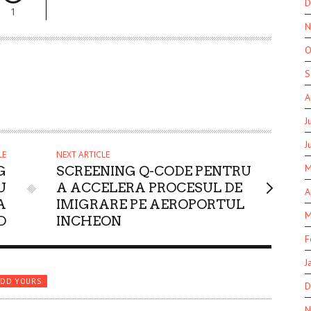
D
1
N
O
S
A
J
J
LE
NEXT ARTICLE
M
G
SCREENING Q-CODE PENTRU
U
A ACCELERA PROCESUL DE
A
A
IMIGRARE PE AEROPORTUL
M
D
INCHEON
F
J
ADD YOURS
D
N