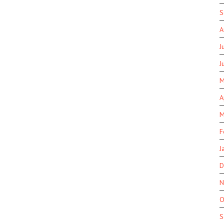
S
A
J
J
M
A
M
F
J
D
N
O
S