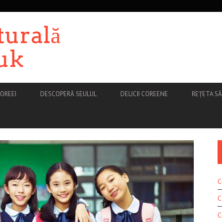
turală
uk
OREEI
DESCOPERĂ SEULUL
DELICII COREENE
REȚETA S
C
C
C