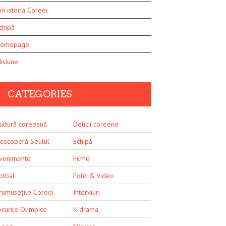
in istoria Coreei
chipă
omepage
isiune
CATEGORIES
ultură coreeană
Delicii coreene
escoperă Seulul
Echipă
venimente
Filme
otbal
Foto & video
rumusețile Coreei
Interviuri
ocurile Olimpice
K-drama