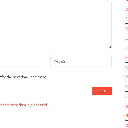
O
S
A
J
J
M
A
M
 for the next time I comment.
F
J
r comment data is processed.
D
N
O