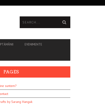
ĂPTĂMÂNII
EVENIMENTE
PAGES
ine suntem?
ontact
rafts by Sarang Hanguk