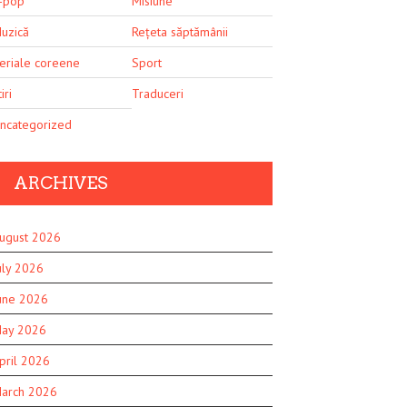
-pop
Misiune
uzică
Rețeta săptămânii
eriale coreene
Sport
iri
Traduceri
ncategorized
ARCHIVES
ugust 2026
uly 2026
une 2026
ay 2026
pril 2026
arch 2026