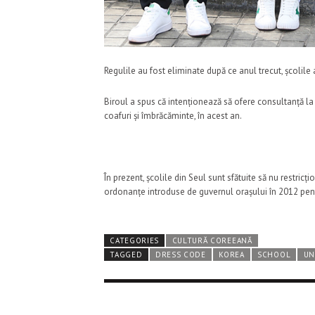
Regulile au fost eliminate după ce anul trecut, școlile
Biroul a spus că intenționează să ofere consultanță la 6
coafuri și îmbrăcăminte, în acest an.
În prezent, școlile din Seul sunt sfătuite să nu restric
ordonanțe introduse de guvernul orașului în 2012 pentr
CATEGORIES
CULTURĂ COREEANĂ
TAGGED
DRESS CODE
KOREA
SCHOOL
UN