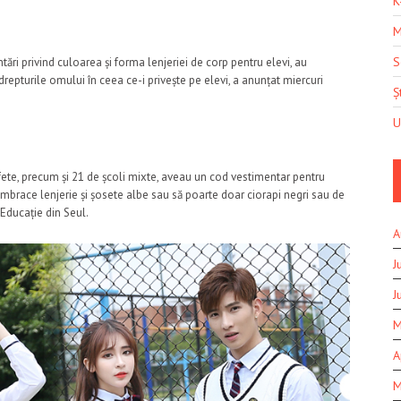
K
M
S
ri privind culoarea și forma lenjeriei de corp pentru elevi, au
 drepturile omului în ceea ce-i privește pe elevi, a anunțat miercuri
Șt
U
u fete, precum și 21 de școli mixte, aveau un cod vestimentar pentru
 îmbrace lenjerie și șosete albe sau să poarte doar ciorapi negri sau de
 Educație din Seul.
A
J
J
M
A
M