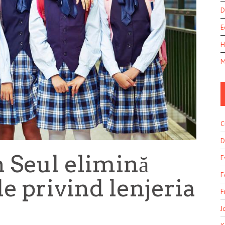
D
E
H
M
C
D
n Seul elimină
E
F
e privind lenjeria
F
J