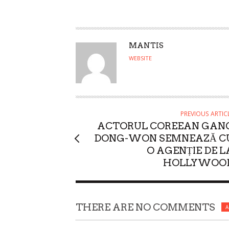
A
MANTIS
U
WEBSITE
T
H
O
R
PREVIOUS ARTIC
ACTORUL COREEAN GAN
DONG-WON SEMNEAZĂ C
O AGENȚIE DE L
HOLLYWOO
THERE ARE NO COMMENTS