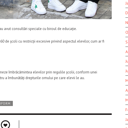
J
D
N
 au avut consultări speciale cu biroul de educație.
O
0 de școli cu restricții excesive privind aspectul elevilor, cum ar fi
S
A
J
J
ționeze îmbrăcămintea elevilor prin regulile școlii, conform unei
u a îmbunătăți drepturile omului pe care elevii le au.
M
A
M
IFORM
F
J