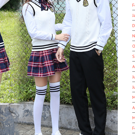
F
J
D
N
O
S
A
J
J
M
A
M
F