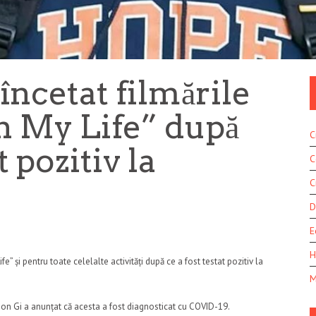
încetat filmările
n My Life” după
C
t pozitiv la
C
C
D
E
H
” și pentru toate celelalte activități după ce a fost testat pozitiv la
M
oon Gi a anunțat că acesta a fost diagnosticat cu COVID-19.