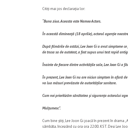
Citiți mai jos declarația lor:
“Buna ziua. Aceasta este Namoo Actors.
În această dimineață (18 aprilie), actorul agenție noastre
După filmările de astăzi, Lee Joon Gi a avut simptome ce 
de trusa sa de autotest, a fost supus unui test rapid antig
Înainte de fiecare dintre activitățile sale, Lee Joon Gi a f
În prezent, Lee Joon Gi nu are niciun simptom în afară de o
va lua măsuri prevăzute de autorităților sanitare.
Cum noi prioritizăm sănătatea și siguranța actorului agen
Mulțumesc”.
Cum bine știți, Lee Joon Gi joacă în prezent în drama „A
sâmbăta, începând cu ora ora 22:00. KST. Deși Lee Joon