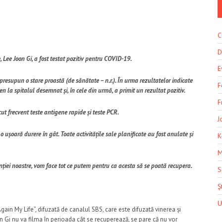
C
D
, Lee Joon Gi, a fost testat pozitiv pentru COVID-19.
E
presupun o stare proastă (de sănătate – n.r.). În urma rezultatelor indicate
F
en la spitalul desemnat și, în cele din urmă, a primit un rezultat pozitiv.
F
ăcut frecvent teste antigene rapide și teste PCR.
J
 ușoară durere în gât. Toate activitățile sale planificate au fost anulate și
K
M
ției noastre, vom face tot ce putem pentru ca acesta să se poată recupera.
S
Șt
U
gain My Life”, difuzată de canalul SBS, care este difuzată vinerea și
 Gi nu va filma în perioada cât se recuperează, se pare că nu vor