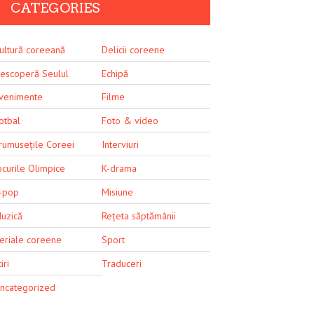
CATEGORIES
ultură coreeană
Delicii coreene
escoperă Seulul
Echipă
venimente
Filme
otbal
Foto & video
rumusețile Coreei
Interviuri
ocurile Olimpice
K-drama
-pop
Misiune
uzică
Rețeta săptămânii
eriale coreene
Sport
iri
Traduceri
ncategorized