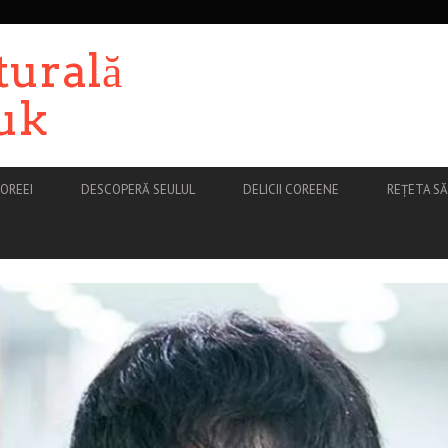
turală
uk
OREEI
DESCOPERĂ SEULUL
DELICII COREENE
REȚETA S