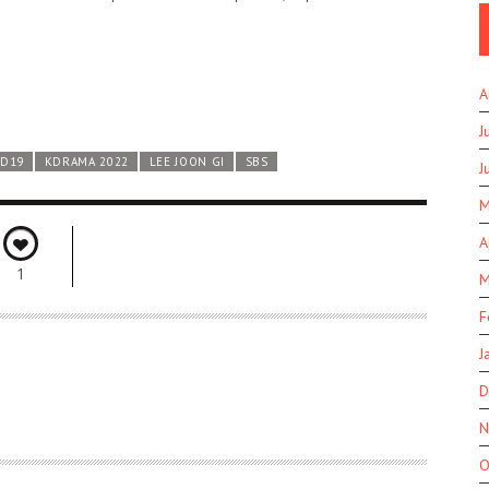
A
J
ID19
KDRAMA 2022
LEE JOON GI
SBS
J
M
A
1
M
F
J
D
N
O