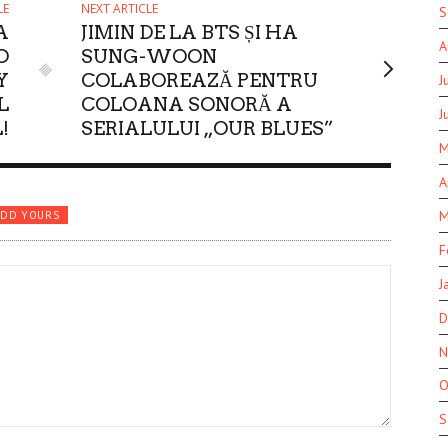
LE
NEXT ARTICLE
S
A
JIMIN DE LA BTS ȘI HA
A
O
SUNG-WOON
Y
COLABOREAZĂ PENTRU
J
L
COLOANA SONORĂ A
J
!
SERIALULUI „OUR BLUES”
M
A
M
ADD YOURS
F
J
D
N
O
S