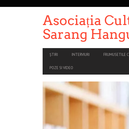
SECONDARY
NAVIGATION
Asociația Cul
Sarang Hang
PRIMARY
ȘTIRI
INTERVIURI
FRUMUSETILE C
NAVIGATION
POZE SI VIDEO