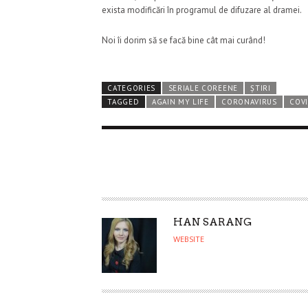
exista modificări în programul de difuzare al dramei.
Noi îi dorim să se facă bine cât mai curând!
CATEGORIES
SERIALE COREENE
ȘTIRI
TAGGED
AGAIN MY LIFE
CORONAVIRUS
COV
A
HAN SARANG
U
WEBSITE
T
H
O
R