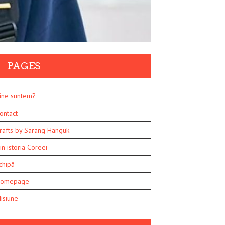
PAGES
ine suntem?
ontact
rafts by Sarang Hanguk
in istoria Coreei
chipă
omepage
isiune