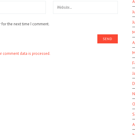
A
J
J
 for the next time I comment.
M
A
M
r comment data is processed.
F
J
D
N
O
S
A
J