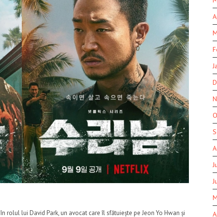
A
M
F
J
D
N
O
S
A
J
J
M
în rolul lui David Park, un avocat care îl sfătuiește pe Jeon Yo Hwan și
A