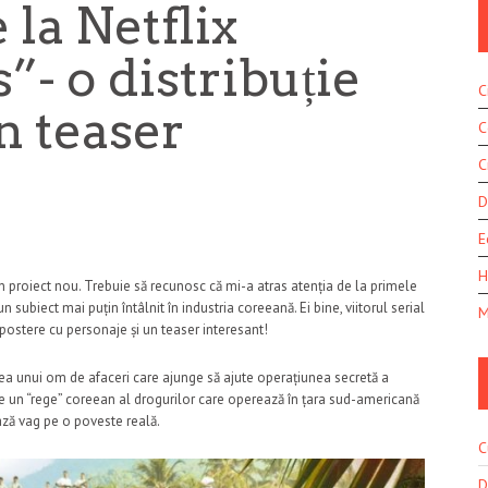
 la Netflix
”- o distribuție
C
n teaser
C
C
D
E
H
un proiect nou. Trebuie să recunosc că mi-a atras atenția de la primele
 un subiect mai puțin întâlnit în industria coreeană. Ei bine, viitorul serial
M
postere cu personaje și un teaser interesant!
a unui om de afaceri care ajunge să ajute operațiunea secretă a
nge un “rege” coreean al drogurilor care operează în țara sud-americană
ază vag pe o poveste reală.
C
D