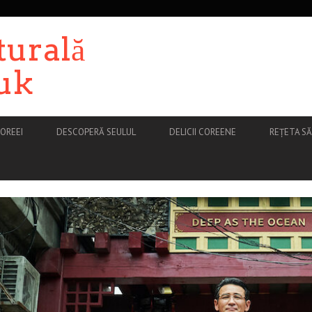
turală
uk
OREEI
DESCOPERĂ SEULUL
DELICII COREENE
REȚETA S