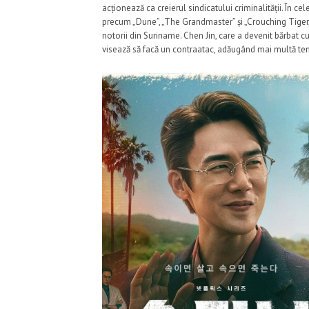
acționează ca creierul sindicatului criminalității. În c
precum „Dune”, „The Grandmaster” și „Crouching Tiger, 
notorii din Suriname. Chen Jin, care a devenit bărbat 
visează să facă un contraatac, adăugând mai multă ten