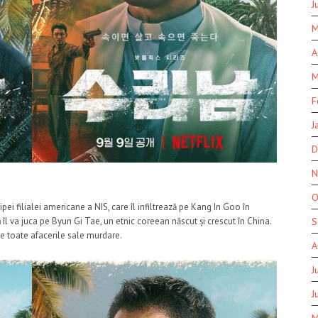
J
M
A
M
F
J
D
N
O
pei filialei americane a NIS, care îl infiltrează pe Kang In Goo în
n
îl va juca pe Byun Gi Tae, un etnic coreean născut și crescut în China.
S
e toate afacerile sale murdare.
A
J
J
M