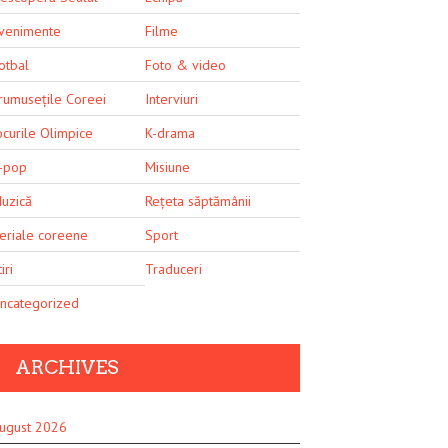
venimente
Filme
otbal
Foto & video
rumusețile Coreei
Interviuri
ocurile Olimpice
K-drama
-pop
Misiune
uzică
Rețeta săptămânii
eriale coreene
Sport
iri
Traduceri
ncategorized
ARCHIVES
ugust 2026