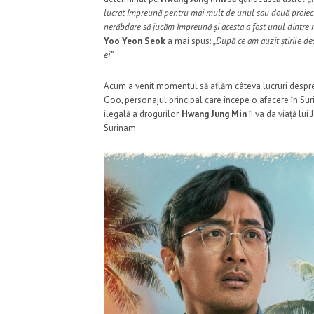
lucrat împreună pentru mai mult de unul sau două proiecte
nerăbdare să jucăm împreună și acesta a fost unul dintre 
Yoo Yeon Seok
a mai spus:
„După ce am auzit știrile des
ei”
.
Acum a venit momentul să aflăm câteva lucruri despr
Goo, personajul principal care începe o afacere în Su
ilegală a drogurilor.
Hwang Jung Min
îi va da viață lu
Surinam.