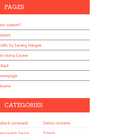
PAGES
ine suntem?
ontact
rafts by Sarang Hanguk
in istoria Coreei
chipă
omepage
isiune
CATEGORIES
ultură coreeană
Delicii coreene
escoperă Seulul
Echipă