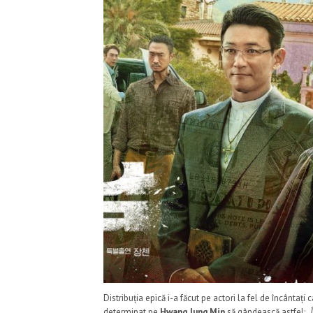
Distribuția epică i-a făcut pe actori la fel de încântați
determinat pe
Hwang Jung Min
să gândească astfel:
„