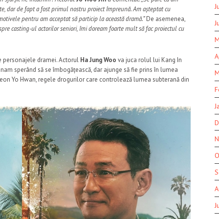
J
, dar de fapt a fost primul nostru proiect împreună. Am așteptat cu
motivele pentru am acceptat să particip la această dramă.”
De asemenea,
J
pre casting-ul actorilor seniori, îmi doream foarte mult să fac proiectul cu
M
A
e personajele dramei. Actorul
Ha Jung Woo
va juca rolul lui Kang In
rinam sperând să se îmbogățească, dar ajunge să fie prins în lumea
M
i Jeon Yo Hwan, regele drogurilor care controlează lumea subterană din
F
J
D
N
O
S
A
J