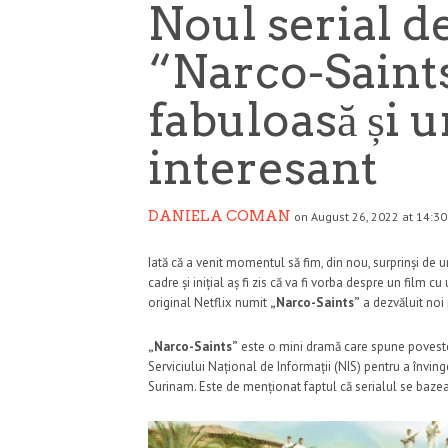
Noul serial de
“Narco-Saints
fabuloasă și u
interesant
DANIELA COMAN
on August 26, 2022 at 14:30
Iată că a venit momentul să fim, din nou, surprinși de 
cadre și inițial aș fi zis că va fi vorba despre un film cu
original Netflix numit
„Narco-Saints”
a dezvăluit noi 
„Narco-Saints”
este o mini dramă care spune poveste
Serviciului Național de Informații (NIS) pentru a învi
Surinam. Este de menționat faptul că serialul se baze