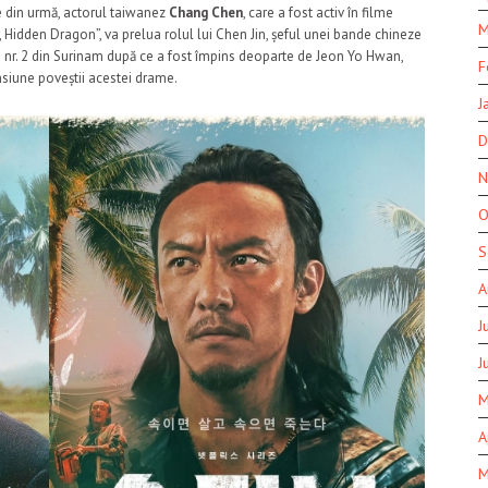
ele din urmă, actorul taiwanez
Chang Chen
, care a fost activ în filme
M
Hidden Dragon”, va prelua rolul lui Chen Jin, șeful unei bande chineze
cu nr. 2 din Surinam după ce a fost împins deoparte de Jeon Yo Hwan,
F
siune poveștii acestei drame.
J
D
N
O
S
A
J
J
M
A
M