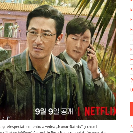
E
F
F
J
K
M
S
Șt
U
A
 ca și telespectatorii pentru a vedea
„Narco-Saints”
și chiar l-a
În sfârșit ne întâlnim”.
Actorul
Jo Woo Jin
a comentat: „
Se pare că am