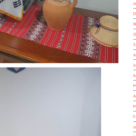
J
D
N
O
S
A
J
J
M
A
M
F
J