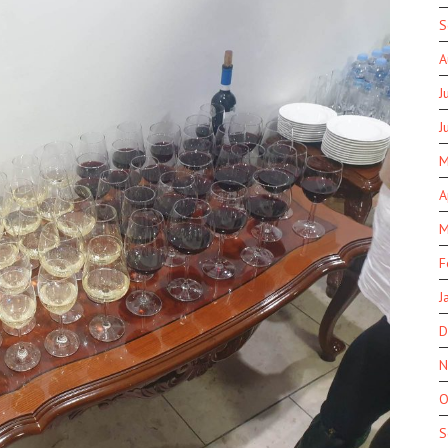
S
A
J
J
M
A
M
F
J
D
N
O
S