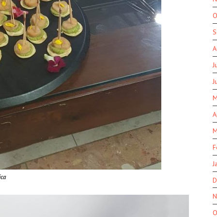
O
S
A
J
J
M
A
M
F
J
ica
D
N
O