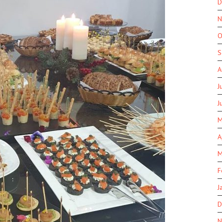
D
N
O
S
A
J
J
M
A
M
F
J
D
N