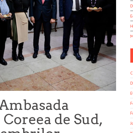
D
E
H
M
C
D
E
a Ambasada
F
F
 Coreea de Sud,
J