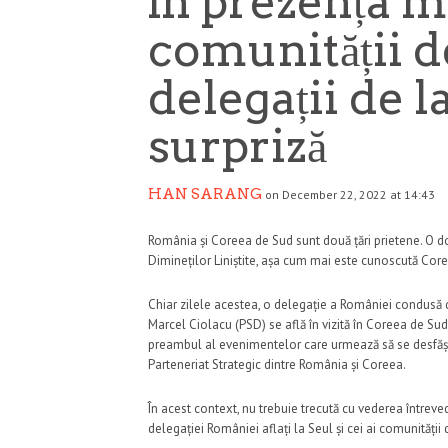
în prezența 
comunității d
delegații de l
surpriză
HAN SARANG
on December 22, 2022 at 14:43
România și Coreea de Sud sunt două țări prietene. O dov
Dimineților Liniștite, așa cum mai este cunoscută Cor
Chiar zilele acestea, o delegație a României condusă 
Marcel Ciolacu (PSD) se află în vizită în Coreea de Sud
preambul al evenimentelor care urmează să se desfășoa
Parteneriat Strategic dintre România și Coreea.
În acest context, nu trebuie trecută cu vederea întreve
delegației României aflați la Seul și cei ai comunității