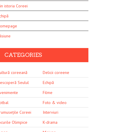
in istoria Coreei
chipă
omepage
isiune
CATEGORIES
ultură coreeană
Delicii coreene
escoperă Seulul
Echipă
venimente
Filme
otbal
Foto & video
rumusețile Coreei
Interviuri
ocurile Olimpice
K-drama