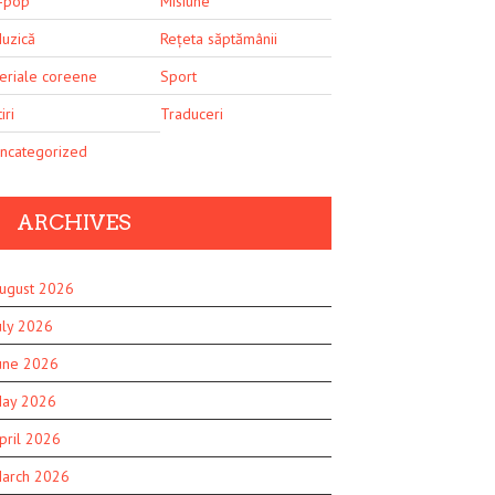
-pop
Misiune
uzică
Rețeta săptămânii
eriale coreene
Sport
iri
Traduceri
ncategorized
ARCHIVES
ugust 2026
uly 2026
une 2026
ay 2026
pril 2026
arch 2026