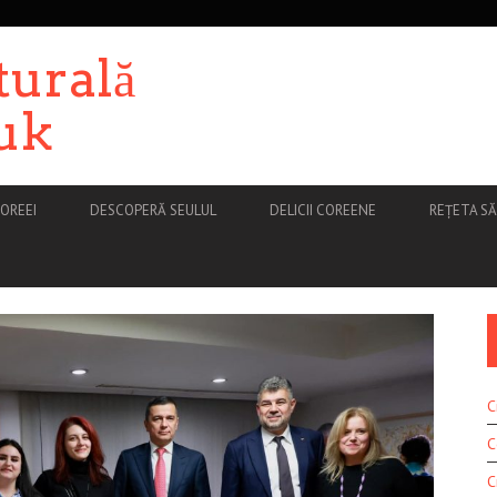
turală
uk
OREEI
DESCOPERĂ SEULUL
DELICII COREENE
REȚETA S
C
C
C