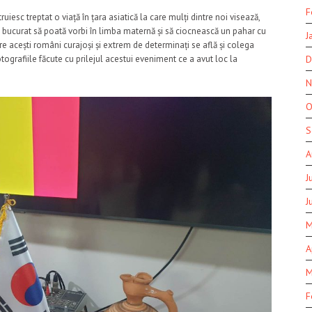
F
struiesc treptat o viață în țara asiatică la care mulți dintre noi visează,
 bucurat să poată vorbi în limba maternă și să ciocnească un pahar cu
J
ntre acești români curajoși și extrem de determinați se află și colega
otografiile făcute cu prilejul acestui eveniment ce a avut loc la
D
N
O
S
A
J
J
M
A
M
F