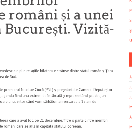
membrilor
K
e români și a unei
M
S
a București. Vizită-
Șt
U
edesc din plin relațiile bilaterale strânse dintre statul român și Țara
eea de Sud.
A
J
de premierul Nicolae Ciucă (PNL) și președintele Camerei Deputaților
, agenda fiind una extrem de încărcată și reprezentând, practic, un
J
re anul viitor, când vom sărbători aniversarea a 15 ani de
M
A
derea care a avut loc, pe 21 decembrie, între o parte dintre membrii
 de români care se află în capitala statului coreean.
M