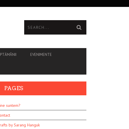
ĂPTĂMÂNII
EVENIMENTE
PAGES
ine suntem?
ontact
rafts by Sarang Hanguk