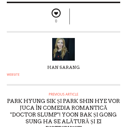
0
A
HAN SARANG
U
WEBSITE
T
H
O
PREVIOUS ARTICLE
PARK HYUNG SIK ȘI PARK SHIN HYE VOR
R
JUCA ÎN COMEDIA ROMANTICĂ
"DOCTOR SLUMP"! YOON BAK ȘI GONG
SUNG HA SE ALĂTURĂ ȘI EI