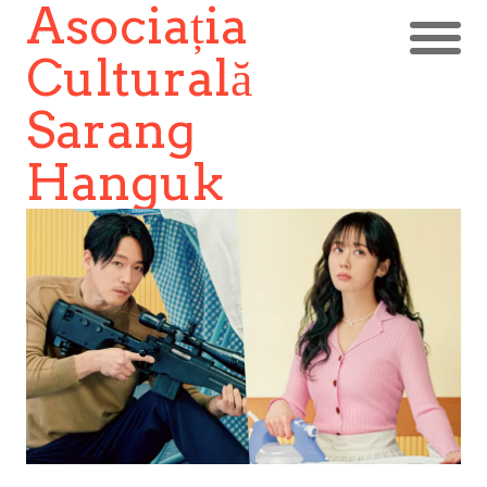
Asociația
Culturală
Sarang
Hanguk