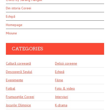
Din istoria Coreei
Echipă
Homepage
Misiune
CATEGORIES
Cultură coreeană
Delicii coreene
Descoperă Seulul
Echipă
Evenimente
Filme
Fotbal
Foto & video
Frumusețile Coreei
Interviuri
Jocurile Olimpice
K-drama