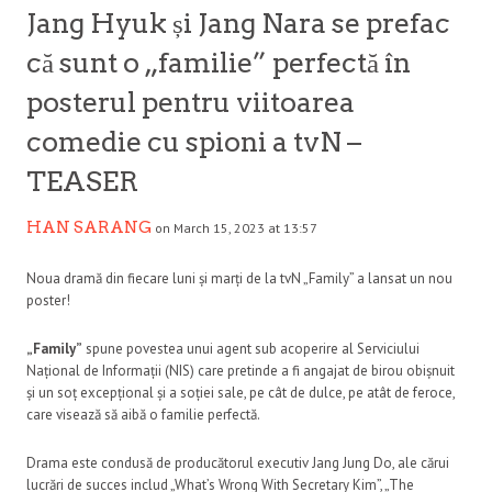
Jang Hyuk și Jang Nara se prefac
că sunt o „familie” perfectă în
posterul pentru viitoarea
comedie cu spioni a tvN –
TEASER
HAN SARANG
on March 15, 2023 at 13:57
Noua dramă din fiecare luni și marți de la tvN „Family” a lansat un nou
poster!
„Family”
spune povestea unui agent sub acoperire al Serviciului
Național de Informații (NIS) care pretinde a fi angajat de birou obișnuit
și un soț excepțional și a soției sale, pe cât de dulce, pe atât de feroce,
care visează să aibă o familie perfectă.
Drama este condusă de producătorul executiv Jang Jung Do, ale cărui
lucrări de succes includ „What’s Wrong With Secretary Kim”, „The