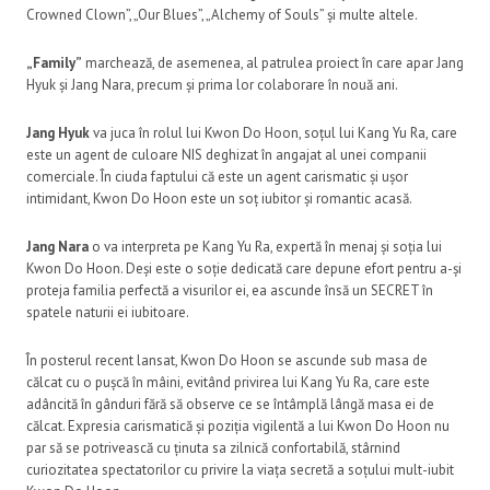
Crowned Clown”, „Our Blues”, „Alchemy of Souls” și multe altele.
„Family”
marchează, de asemenea, al patrulea proiect în care apar Jang
Hyuk și Jang Nara, precum și prima lor colaborare în nouă ani.
Jang Hyuk
va juca în rolul lui Kwon Do Hoon, soțul lui Kang Yu Ra, care
este un agent de culoare NIS deghizat în angajat al unei companii
comerciale. În ciuda faptului că este un agent carismatic și ușor
intimidant, Kwon Do Hoon este un soț iubitor și romantic acasă.
Jang Nara
o va interpreta pe Kang Yu Ra, expertă în menaj și soția lui
Kwon Do Hoon. Deși este o soție dedicată care depune efort pentru a-și
proteja familia perfectă a visurilor ei, ea ascunde însă un SECRET în
spatele naturii ei iubitoare.
În posterul recent lansat, Kwon Do Hoon se ascunde sub masa de
călcat cu o pușcă în mâini, evitând privirea lui Kang Yu Ra, care este
adâncită în gânduri fără să observe ce se întâmplă lângă masa ei de
călcat. Expresia carismatică și poziția vigilentă a lui Kwon Do Hoon nu
par să se potrivească cu ținuta sa zilnică confortabilă, stârnind
curiozitatea spectatorilor cu privire la viața secretă a soțului mult-iubit