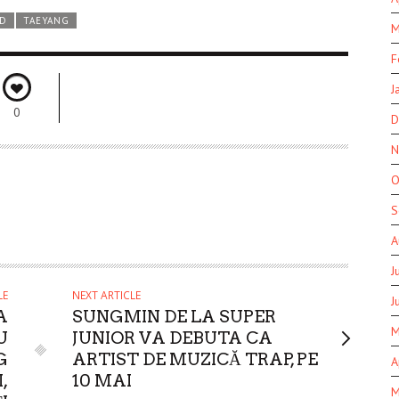
ED
TAEYANG
M
F
J
0
D
N
O
S
A
J
LE
NEXT ARTICLE
J
A
SUNGMIN DE LA SUPER
M
U
JUNIOR VA DEBUTA CA
G
ARTIST DE MUZICĂ TRAP, PE
A
,
10 MAI
M