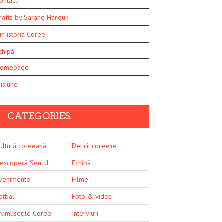
ontact
rafts by Sarang Hanguk
in istoria Coreei
chipă
omepage
isiune
CATEGORIES
ultură coreeană
Delicii coreene
escoperă Seulul
Echipă
venimente
Filme
otbal
Foto & video
rumusețile Coreei
Interviuri