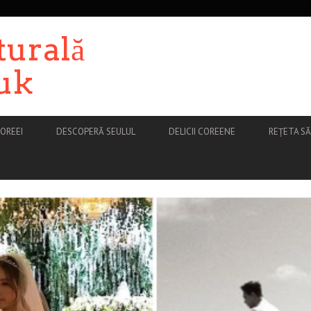
turală
uk
OREEI
DESCOPERĂ SEULUL
DELICII COREENE
REȚETA S