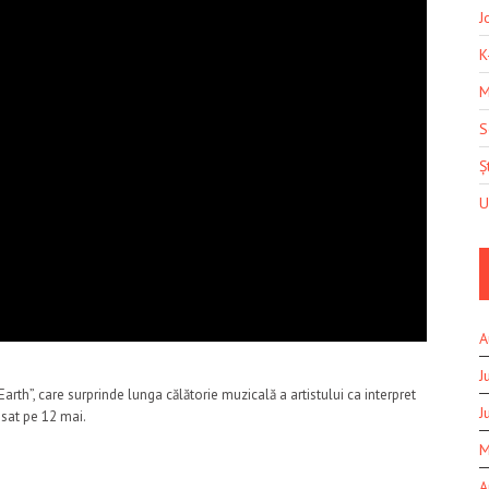
J
K
M
S
Șt
U
A
J
h”, care surprinde lunga călătorie muzicală a artistului ca interpret
J
nsat pe 12 mai.
M
A