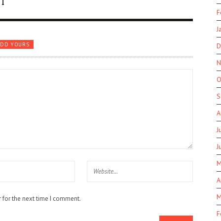
I
F
J
ADD YOURS
D
N
O
S
A
J
J
M
A
M
 for the next time I comment.
F