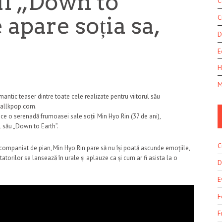
l „Down to
C
 apare soția sa,
C
D
E
H
M
antic teaser dintre toate cele realizate pentru viitorul său
a allkpop.com.
ce o serenadă frumoasei sale soții Min Hyo Rin (37 de ani),
al său „Down to Earth”.
C
 acompaniat de pian, Min Hyo Rin pare să nu își poată ascunde emoțiile,
tatorilor se lansează în urale și aplauze ca și cum ar fi asista la o
D
E
F
F