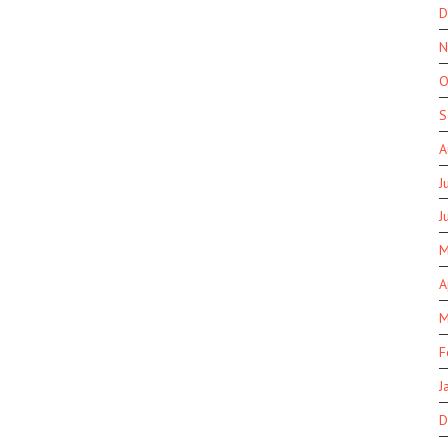
D
N
O
S
A
J
J
M
A
M
F
J
D