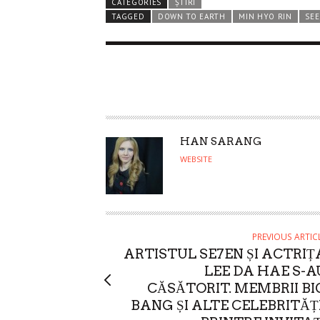
CATEGORIES
ȘTIRI
TAGGED
DOWN TO EARTH
MIN HYO RIN
SE
A
HAN SARANG
U
WEBSITE
T
H
O
R
PREVIOUS ARTIC
ARTISTUL SE7EN ȘI ACTRIȚ
LEE DA HAE S-A
CĂSĂTORIT. MEMBRII BI
BANG ȘI ALTE CELEBRITĂȚI