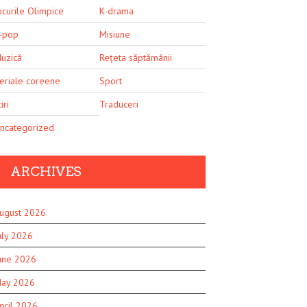
ocurile Olimpice
K-drama
-pop
Misiune
uzică
Rețeta săptămânii
eriale coreene
Sport
iri
Traduceri
ncategorized
ARCHIVES
ugust 2026
uly 2026
une 2026
ay 2026
pril 2026