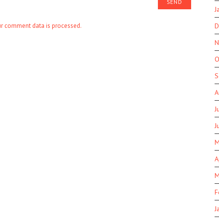
J
r comment data is processed.
D
N
O
S
A
J
J
M
A
M
F
J