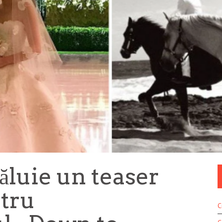
luie un teaser
tru
C