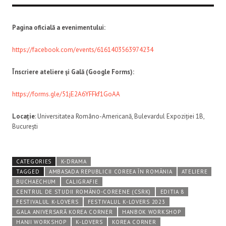
Pagina oficială a evenimentului:
https://facebook.com/events/6161403563974234
Înscriere ateliere și Gală (Google Forms):
https://forms.gle/51jE2A6YFFkf1GoAA
Locație
: Universitatea Româno-Americană, Bulevardul Expoziției 1B,
București
CATEGORIES
K-DRAMA
TAGGED
AMBASADA REPUBLICII COREEA ÎN ROMÂNIA
ATELIERE
BUCHAECHUM
CALIGRAFIE
CENTRUL DE STUDII ROMÂNO-COREENE (CSRK)
EDITIA 8
FESTIVALUL K-LOVERS
FESTIVALUL K-LOVERS 2023
GALA ANIVERSARĂ KOREA CORNER
HANBOK WORKSHOP
HANJI WORKSHOP
K-LOVERS
KOREA CORNER