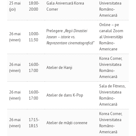
25 mai
18:00-
Gala Aniversară Korea
Universitatea
(joi)
20:00
Corner
Româno-
Americană
Online – pe
Prelegere
„Regii Dinastiei
canalul Zoom
26 mai
10:00-
Joseon – istorie vs.
al Universității
(vineri)
11:30
Reprezentare cinematografică”
Româno-
Americane
Korea Corner,
26 mai
16:00-
Universitatea
Atelier de Hanji
(vineri)
17:00
Româno-
Americană
Sala de Fitness,
26 mai
16:00-
Universitatea
Atelier de dans K-Pop
(vineri)
17:00
Româno-
Americană
Korea Corner,
26 mai
17:15-
Universitatea
Atelier de măști coreene
(vineri)
18:15
Româno-
Americană