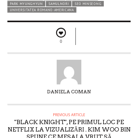
PARK MYUNGHYUN
SAMULNORI
SEO MINSEONG
UNIVERSITATEA ROMANO-AMERICANA
0
A
DANIELA COMAN
U
T
H
PREVIOUS ARTICLE
O
"BLACK KNIGHT", PE PRIMUL LOC PE
R
NETFLIX LA VIZUALIZĂRI . KIM WOO BIN
SPUNE CE MESAJ A VRUT SĂ