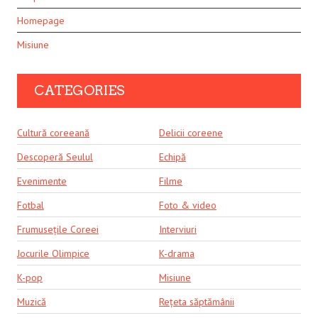
Homepage
Misiune
CATEGORIES
Cultură coreeană
Delicii coreene
Descoperă Seulul
Echipă
Evenimente
Filme
Fotbal
Foto & video
Frumusețile Coreei
Interviuri
Jocurile Olimpice
K-drama
K-pop
Misiune
Muzică
Rețeta săptămânii