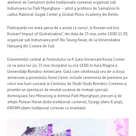
atelierul de Samulnori (tobe tradiționale coreene) organizat sub
îndrumarea lui Park Myunghyun – artist și profesor de Samulnori în
cadrul National Gugak Center și Global Music Academy din Berlin.
Participanții vor avea șansa de a asista la cursul „Is Korean not too
Korean? Impact of Globalization”, din data de 25 mai, orele 10:00-11:30,
organizat sub îndrumarea prof. No Seung Kwan, de la Universitatea
Hanyang din Coreea de Sud.
Evenimentul central al Festivalului va fi Gala Aniversară Korea Corner
ce va avea loc joi, 25 mai, începând cu ora 18:00, în Aula Magna a
Universității Româno-Americane. Gala care celebrează cea de-a doua
aniversare a proiectului
Korea Corner,
include ceremonia de premiere pa
celor mai buni cursanți ai Centrului de Studii Studii Româno-Coreene și
promite un spectacol de neuitat susținut de invitații speciali,
domnișoara Seo Minseong și domnul Park Myunghyun, precum și de
artiștii: Pureun Narae (tobe tradițional coreene), Syzygy (dans K-pop),
KROWN (dans tradițional coreean cu evantaie).