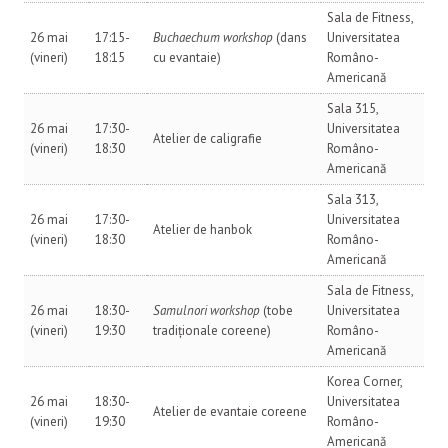
Sala de Fitness,
26 mai
17:15-
Buchaechum workshop
(dans
Universitatea
(vineri)
18:15
cu evantaie)
Româno-
Americană
Sala 315,
26 mai
17:30-
Universitatea
Atelier de caligrafie
(vineri)
18:30
Româno-
Americană
Sala 313,
26 mai
17:30-
Universitatea
Atelier de hanbok
(vineri)
18:30
Româno-
Americană
Sala de Fitness,
26 mai
18:30-
Samulnori workshop
(tobe
Universitatea
(vineri)
19:30
tradiționale coreene)
Româno-
Americană
Korea Corner,
26 mai
18:30-
Universitatea
Atelier de evantaie coreene
(vineri)
19:30
Româno-
Americană