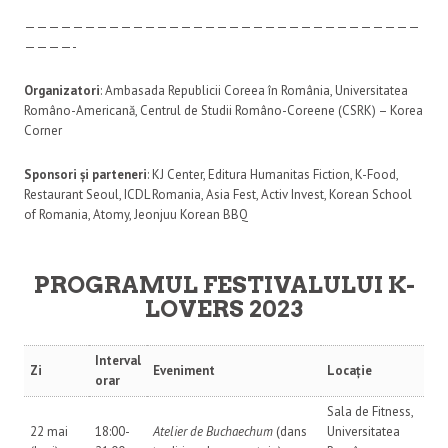
—————————————————————————————————
————-
Organizatori
: Ambasada Republicii Coreea în România, Universitatea
Româno-Americană, Centrul de Studii Româno-Coreene (CSRK) – Korea
Corner
Sponsori și parteneri
: KJ Center, Editura Humanitas Fiction, K-Food,
Restaurant Seoul, ICDL Romania, Asia Fest, Activ Invest, Korean School
of Romania, Atomy, Jeonjuu Korean BBQ
PROGRAMUL FESTIVALULUI K-
LOVERS 2023
Interval
Zi
Eveniment
Locație
orar
Sala de Fitness,
22 mai
18:00-
Atelier de Buchaechum
(dans
Universitatea