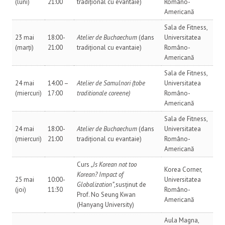
(luni)
21:00
tradițional cu evantaie)
Româno-
Americană
Sala de Fitness,
23 mai
18:00-
Atelier de Buchaechum
(dans
Universitatea
(marți)
21:00
tradițional cu evantaie)
Româno-
Americană
Sala de Fitness,
24 mai
14:00 –
Atelier de Samulnori (tobe
Universitatea
(miercuri)
17:00
traditionale coreene)
Româno-
Americană
Sala de Fitness,
24 mai
18:00-
Atelier de Buchaechum
(dans
Universitatea
(miercuri)
21:00
tradițional cu evantaie)
Româno-
Americană
Curs
„Is Korean not too
Korea Corner,
Korean? Impact of
25 mai
10:00-
Universitatea
Globalization”
,susținut de
(joi)
11:30
Româno-
Prof. No Seung Kwan
Americană
(Hanyang University)
Aula Magna,