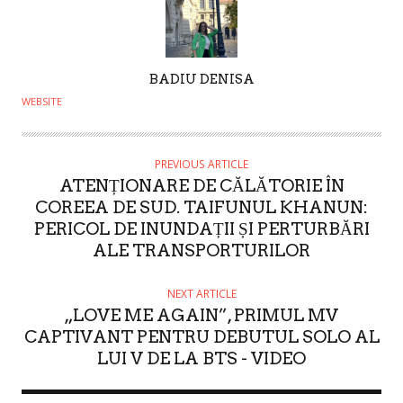
A
BADIU DENISA
U
WEBSITE
T
H
O
PREVIOUS ARTICLE
ATENȚIONARE DE CĂLĂTORIE ÎN
R
COREEA DE SUD. TAIFUNUL KHANUN:
PERICOL DE INUNDAȚII ȘI PERTURBĂRI
ALE TRANSPORTURILOR
NEXT ARTICLE
„LOVE ME AGAIN”, PRIMUL MV
CAPTIVANT PENTRU DEBUTUL SOLO AL
LUI V DE LA BTS - VIDEO