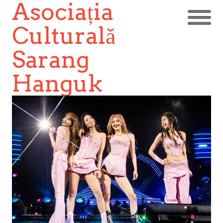
Asociația
Culturală
Sarang
Hanguk