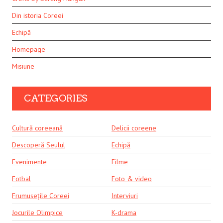
Din istoria Coreei
Echipă
Homepage
Misiune
CATEGORIES
Cultură coreeană
Delicii coreene
Descoperă Seulul
Echipă
Evenimente
Filme
Fotbal
Foto & video
Frumusețile Coreei
Interviuri
Jocurile Olimpice
K-drama