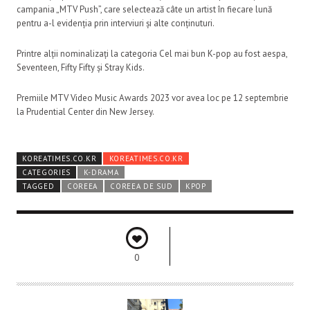
campania „MTV Push”, care selectează câte un artist în fiecare lună
pentru a-l evidenția prin interviuri și alte conținuturi.
Printre alții nominalizați la categoria Cel mai bun K-pop au fost aespa,
Seventeen, Fifty Fifty și Stray Kids.
Premiile MTV Video Music Awards 2023 vor avea loc pe 12 septembrie
la Prudential Center din New Jersey.
KOREATIMES.CO.KR
KOREATIMES.CO.KR
CATEGORIES
K-DRAMA
TAGGED
COREEA
COREEA DE SUD
KPOP
0