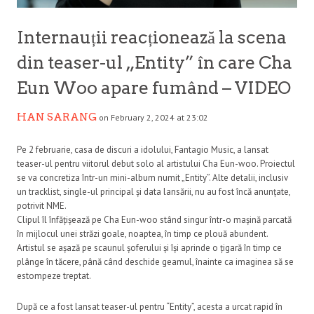
Internauții reacționează la scena
din teaser-ul „Entity” în care Cha
Eun Woo apare fumând – VIDEO
HAN SARANG
on February 2, 2024 at 23:02
Pe 2 februarie, casa de discuri a idolului, Fantagio Music, a lansat
teaser-ul pentru viitorul debut solo al artistului Cha Eun-woo. Proiectul
se va concretiza într-un mini-album numit „Entity”. Alte detalii, inclusiv
un tracklist, single-ul principal și data lansării, nu au fost încă anunțate,
potrivit NME.
Clipul îl înfățișează pe Cha Eun-woo stând singur într-o mașină parcată
în mijlocul unei străzi goale, noaptea, în timp ce plouă abundent.
Artistul se așază pe scaunul șoferului și își aprinde o țigară în timp ce
plânge în tăcere, până când deschide geamul, înainte ca imaginea să se
estompeze treptat.
După ce a fost lansat teaser-ul pentru “Entity”, acesta a urcat rapid în