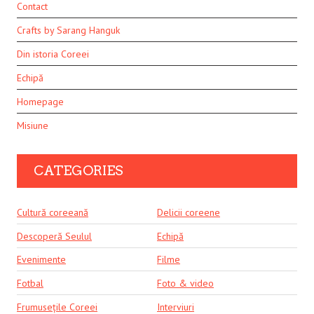
Contact
Crafts by Sarang Hanguk
Din istoria Coreei
Echipă
Homepage
Misiune
CATEGORIES
Cultură coreeană
Delicii coreene
Descoperă Seulul
Echipă
Evenimente
Filme
Fotbal
Foto & video
Frumusețile Coreei
Interviuri