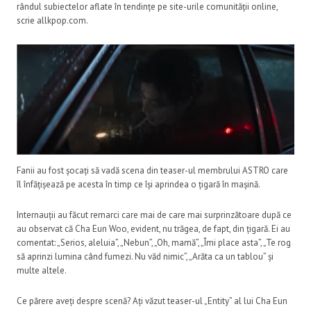
rândul subiectelor aflate în tendințe pe site-urile comunității online,
scrie allkpop.com.
Fanii au fost șocați să vadă scena din teaser-ul membrului ASTRO care
îl înfățișează pe acesta în timp ce își aprindea o țigară în mașină.
Internauții au făcut remarci care mai de care mai surprinzătoare după ce
au observat că Cha Eun Woo, evident, nu trăgea, de fapt, din țigară. Ei au
comentat: „Serios, aleluia”, „Nebun”, „Oh, mamă”, „Îmi place asta”, „Te rog
să aprinzi lumina când fumezi. Nu văd nimic”, „Arăta ca un tablou” și
multe altele.
Ce părere aveți despre scenă? Ați văzut teaser-ul „Entity” al lui Cha Eun