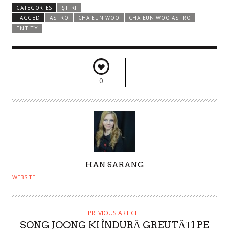
CATEGORIES
ȘTIRI
TAGGED
ASTRO
CHA EUN WOO
CHA EUN WOO ASTRO
ENTITY
0
A
HAN SARANG
U
WEBSITE
T
H
O
PREVIOUS ARTICLE
SONG JOONG KI ÎNDURĂ GREUTĂȚI PE
R