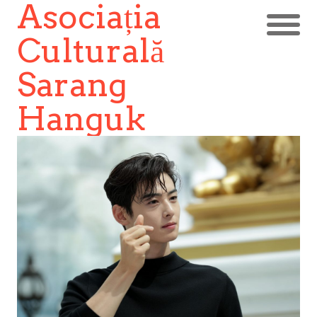
Asociația
Culturală
Sarang
Hanguk