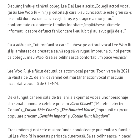
Deplângându-și tânărul coleg, Lee Dal Lae a scris: „Colegii actori vocali
(ai lui Lee Woo Ri – n.r.) și celorlalți care l-au cunoscut le este greu să -și
ascundă durerea din cauza veștii bruște și tragice a morții lui. În
conformitate cu dorințele familiei îndoliate, împărtășesc ultimele
informații despre defunct fanilor care l-au iubit și au avut grijă de el.”
Ea a adăugat: „Tuturor fanilor care îl iubesc pe actorul vocal Lee Woo Ri
și își amintesc de prestația sa, vă rog să vă rugați împreună cu noi pentru
ca colegul meu Woo Ri să se odihnească confortabil în pace veșnică”.
Lee Woo Ri și-a făcut debutul ca actor vocal pentru Tooniverse în 2021,
la vârsta de 21 de ani, devenind cel mai tânăr actor vocal masculin
acceptat vreodată de CJ ENM.
De-a lungul carierei sale de trei ani, a exprimat vocea unor personaje
din seriale animate celebre precum
„Case Closed”
(“Marele detectiv
Conan”),
„Crayon Shin-Chan”
și
„The Haunted House”
, împreună cu jocuri
populare precum
„Genshin Impact”
și
„Cookie Run: Kingdom”
.
Transmitem și noi cele mai profunde condoleanțe prietenilor și familiei
lui Lee Woo Ri în această perioadă dureroasă. Să se odihnească în pace!