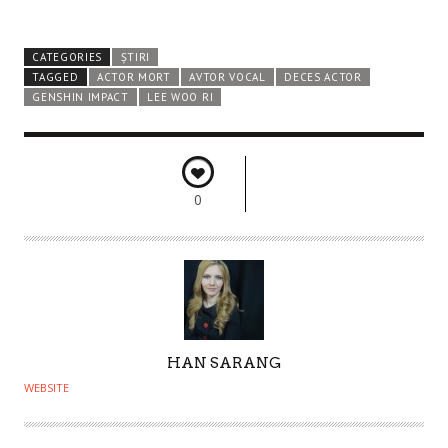
CATEGORIES
ȘTIRI
TAGGED
ACTOR MORT
AVTOR VOCAL
DECES ACTOR
GENSHIN IMPACT
LEE WOO RI
0
A
HAN SARANG
U
WEBSITE
T
H