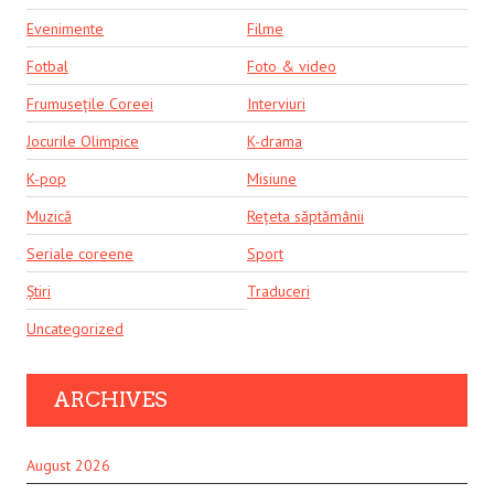
Evenimente
Filme
Fotbal
Foto & video
Frumusețile Coreei
Interviuri
Jocurile Olimpice
K-drama
K-pop
Misiune
Muzică
Rețeta săptămânii
Seriale coreene
Sport
Știri
Traduceri
Uncategorized
ARCHIVES
August 2026