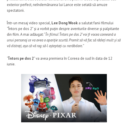
exterior perfect, neîndemânarea lui Lance este setată să amuze
spectatorii.
Într-un mesaj video special,
Lee Dong Wook
a salutat fanii filmului
“Întors pe dos 2” și a vorbit puțin despre aventurile diverse și palpitante
din film. A mai adăugat: “
În filmul ‘Întors pe dos 2’ voi fi vocea coreeană a
unui personaj ce va avea o apariție scurtă. Promit să vă fac să râdeți mult și să
vă distrați, așa că vă rog să-l așteptați cu nerăbdare.
”
“
Întors pe dos 2
” va avea premiera în Coreea de sud în data de 12
iunie.