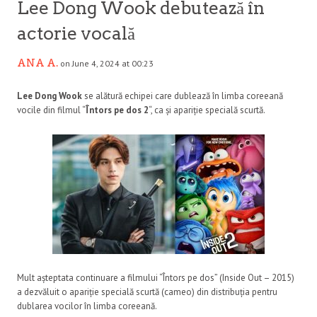
Lee Dong Wook debutează în
actorie vocală
ANA A.
on June 4, 2024 at 00:23
Lee Dong Wook
se alătură echipei care dublează în limba coreeană
vocile din filmul “
Întors pe dos 2
“, ca și apariție specială scurtă.
Mult așteptata continuare a filmului “Întors pe dos” (Inside Out – 2015)
a dezvăluit o apariție specială scurtă (cameo) din distribuția pentru
dublarea vocilor în limba coreeană.