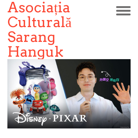
Asociația
Culturală
Sarang
Hanguk