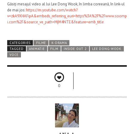
Găsiți mesajul video al lui Lee Dong Wook, în limba coreeană, în link-ul
de mai jos:
https://m.youtube.com/watch?
v=zkA9XHAFipA&embeds_referring_euri=https%3A%2F%2Fwww.soomp
i.com%2F&source_ve_path=MjM4NTE&feature=emb_title
CATEGORIES
FILME
K-DRAMA
TAGGED
ANIMATIE
FILM
INSIDE OUT 2
LEE DONG-WOOK
VOCE
0