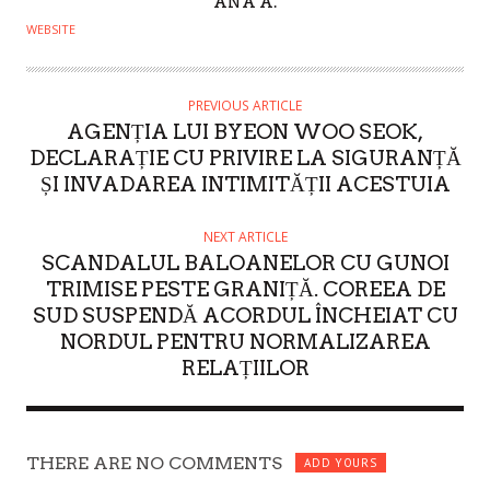
A
ANA A.
U
WEBSITE
T
H
O
PREVIOUS ARTICLE
AGENȚIA LUI BYEON WOO SEOK,
R
DECLARAȚIE CU PRIVIRE LA SIGURANȚĂ
ȘI INVADAREA INTIMITĂȚII ACESTUIA
NEXT ARTICLE
SCANDALUL BALOANELOR CU GUNOI
TRIMISE PESTE GRANIȚĂ. COREEA DE
SUD SUSPENDĂ ACORDUL ÎNCHEIAT CU
NORDUL PENTRU NORMALIZAREA
RELAȚIILOR
THERE ARE NO COMMENTS
ADD YOURS