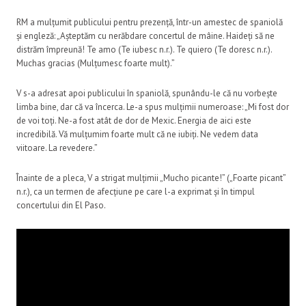
RM a mulțumit publicului pentru prezență, într-un amestec de spaniolă
și engleză: „Așteptăm cu nerăbdare concertul de mâine. Haideți să ne
distrăm împreună! Te amo (Te iubesc n.r.). Te quiero (Te doresc n.r.).
Muchas gracias (Mulțumesc foarte mult).”
V s-a adresat apoi publicului în spaniolă, spunându-le că nu vorbește
limba bine, dar că va încerca. Le-a spus mulțimii numeroase: „Mi fost dor
de voi toți. Ne-a fost atât de dor de Mexic. Energia de aici este
incredibilă. Vă mulțumim foarte mult că ne iubiți. Ne vedem data
viitoare. La revedere.”
Înainte de a pleca, V a strigat mulțimii „Mucho picante!” („Foarte picant”
n.r.), ca un termen de afecțiune pe care l-a exprimat și în timpul
concertului din El Paso.