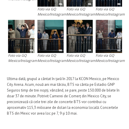
Foto via GQ
Foto via GQ
Foto via GQ
Mexico/Instagram
Mexico/Instagram
Mexico/Instagram
Foto via GQ
Foto via GQ
Foto via GQ
Foto via GQ
Mexico/Instagram
Mexico/Instagram
Mexico/Instagram
Mexico/Instagram
Ultima dată, grupul a cântat în țară în 2017 la KCON Mexico, pe Mexico
City Arena. Acum, nouă ani mai târziu, BTS va cânta pe Estadio GNP
Seguros timp de trei nopți, vânzând, se pare, peste 150.000 de bilete în
doar 37 de minute. Potrivit Camerei de Comerț din Mexico City, se
preconizează că cele trei zile de concerte BTS vor contribui cu
aproximativ 115,3 milioane de dolari la economia locală. Concertele
BTS din Mexic vor avea loc pe 7, 9 și 10 mai.