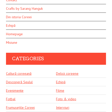
Contact
Crafts by Sarang Hanguk
Din istoria Coreei
Echipă
Homepage
Misiune
CATEGORIES
Cultură coreeană
Delicii coreene
Descoperă Seulul
Echipă
Evenimente
Filme
Fotbal
Foto & video
Frumusețile Coreei
Interviuri