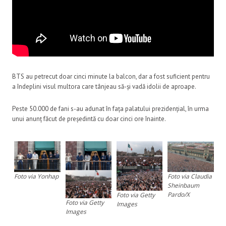
BTS au petrecut doar cinci minute la balcon, dar a fost suficient pentru
a îndeplini visul multora care tânjeau să-și vadă idolii de aproape.
Peste 50.000 de fani s-au adunat în fața palatului prezidențial, în urma
unui anunț făcut de președintă cu doar cinci ore înainte.
Foto via Yonhap
Foto via Claudia
Sheinbaum
Pardo/X
Foto via Getty
Foto via Getty
Images
Images