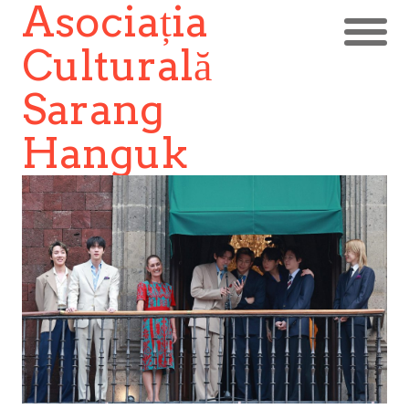
Asociația
Culturală
Sarang
Hanguk