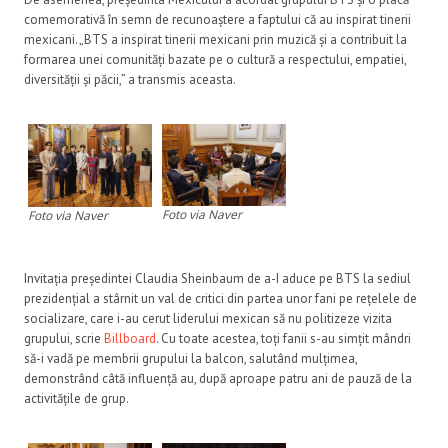
comemorativă în semn de recunoaștere a faptului că au inspirat tinerii
mexicani. „BTS a inspirat tinerii mexicani prin muzică și a contribuit la
formarea unei comunități bazate pe o cultură a respectului, empatiei,
diversității și păcii,” a transmis aceasta.
Foto via Naver
Foto via Naver
Invitația președintei Claudia Sheinbaum de a-I aduce pe BTS la sediul
prezidențial a stârnit un val de critici din partea unor fani pe rețelele de
socializare, care i-au cerut liderului mexican să nu politizeze vizita
grupului, scrie
Billboard
. Cu toate acestea, toți fanii s-au simțit mândri
să-i vadă pe membrii grupului la balcon, salutând mulțimea,
demonstrând câtă influență au, după aproape patru ani de pauză de la
activitățile de grup.