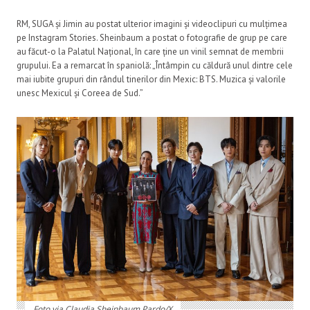
RM, SUGA și Jimin au postat ulterior imagini și videoclipuri cu mulțimea
pe Instagram Stories. Sheinbaum a postat o fotografie de grup pe care
au făcut-o la Palatul Național, în care ține un vinil semnat de membrii
grupului. Ea a remarcat în spaniolă: „Întâmpin cu căldură unul dintre cele
mai iubite grupuri din rândul tinerilor din Mexic: BTS. Muzica și valorile
unesc Mexicul și Coreea de Sud.”
Foto via Claudia Sheinbaum Pardo/X