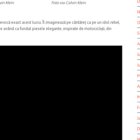
D
vin Klein
Foto via Calvin Klein
N
 evocă exact acest lucru. Îl imaginează pe cântăreț ca pe un idol rebel,
O
e având ca fundal piesele elegante, inspirate de motocicliști, din
S
A
J
J
M
A
M
F
J
D
N