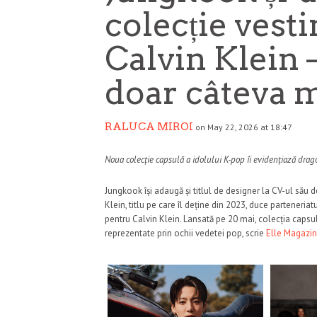
colecție vest
Calvin Klein –
doar câteva 
RALUCA MIROI
on May 22, 2026 at 18:47
Noua colecție capsulă a idolului K-pop îi evidențiază drag
Jungkook își adaugă și titlul de designer la CV-ul său
Klein, titlu pe care îl deține din 2023, duce parteneria
pentru Calvin Klein. Lansată pe 20 mai, colecția capsu
reprezentate prin ochii vedetei pop, scrie
Elle Magazi