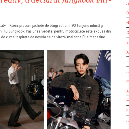
creativ,
a declarat Jungkook într-
J
D
N
in Klein, precum jachete de blugi stil anii ’90, lenjerie intimă și
ochii lui Jungkook. Pasiunea vedetei pentru motociclete este expusă din
O
 de curse inspirate de nevoia sa de viteză, mai scrie Elle Magazine.
S
A
J
J
M
A
M
F
J