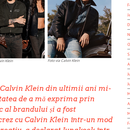
F
J
D
N
O
S
Foto via Calvin Klein
vin Klein
A
J
J
 Calvin Klein din ultimii ani mi-
M
itatea de a mă exprima prin
A
 al brandului și a fost
M
crez cu Calvin Klein într-un mod
F