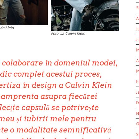
S
A
vin Klein
J
Foto via Calvin Klein
J
M
A
 colaborare în domeniul modei,
M
dic complet acestui proces,
F
ertiza în design a Calvin Klein
J
 amprenta asupra fiecărei
D
lecție capsulă se potrivește
N
 meu și iubirii mele pentru
O
ste o modalitate semnificativă
S