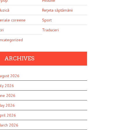
-pop
Misiune
uzică
Rețeta săptămânii
eriale coreene
Sport
iri
Traduceri
ncategorized
ARCHIVES
ugust 2026
uly 2026
une 2026
ay 2026
pril 2026
arch 2026