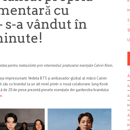
K
imentară cu
M
 s-a vândut în
S
Șt
minute!
U
ostea pentru motociclete prin intermediul produselor esențiale Calvin Klein.
A
 deja impresionant. Vedeta BTS și ambasador global al mărcii Calvin
tul său cu brandul la un alt nivel printr-o nouă colaborare: Jung Kook
J
lă de 20 de piese prezintă piesele esențiale din garderoba brandului
J
ne
.
M
A
M