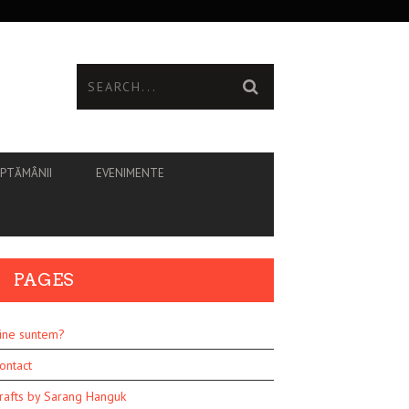
ĂPTĂMÂNII
EVENIMENTE
PAGES
ine suntem?
ontact
rafts by Sarang Hanguk