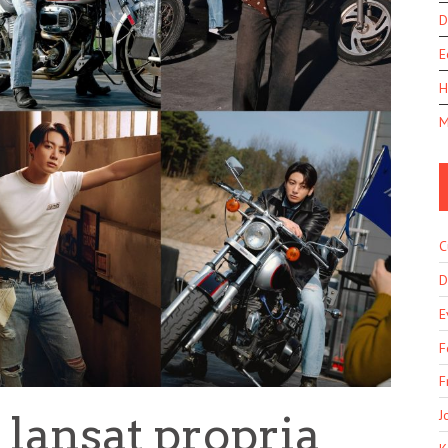
D
E
H
M
C
D
E
F
F
J
 lansat propria