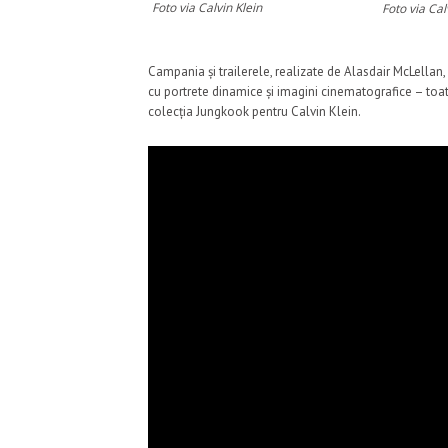
Foto via Calvin Klein
Foto via Cal
Campania și trailerele, realizate de Alasdair McLellan,
cu portrete dinamice și imagini cinematografice – toat
colecția Jungkook pentru Calvin Klein.