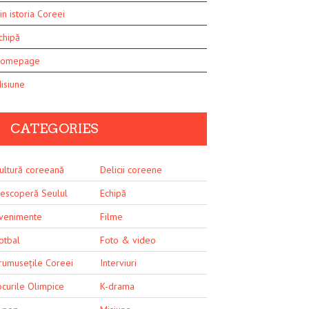
in istoria Coreei
chipă
omepage
isiune
CATEGORIES
ultură coreeană
Delicii coreene
escoperă Seulul
Echipă
venimente
Filme
otbal
Foto & video
rumusețile Coreei
Interviuri
ocurile Olimpice
K-drama