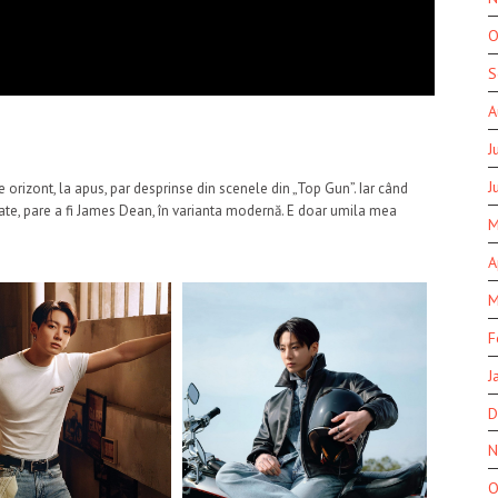
O
S
A
J
J
orizont, la apus, par desprinse din scenele din „Top Gun”. Iar când
ecate, pare a fi James Dean, în varianta modernă. E doar umila mea
M
A
M
F
J
D
N
O