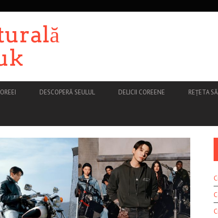
turală
uk
OREEI
DESCOPERĂ SEULUL
DELICII COREENE
REȚETA S
C
C
C