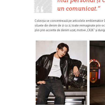
mai personal și 
un comunicat.
Colecția se concentrează pe articolele emblematice Calv
siluete din denim de zi cu zi, toate reimaginate prin 
plin prin accente de denim uzat, motive „CKJK” și dungi