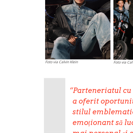
Foto via Calvin Klein
Foto via Cal
Parteneriatul cu
a oferit oportun
stilul emblematic
emoționant să lu