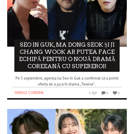
SEO IN GUK, MA DONG SEOK ȘI JI
CHANG WOOK AR PUTEA FACE
ECHIPĂ PENTRU O NOUĂ DRAMĂ
COREEANĂ CU SUPEREROI!
Pe 5 septembrie, agenția lui Seo In Guk a confirmat că a primit
oferta de a juca în drama „Twelve”..
SERIALE COREENE
5 SEP
0
0