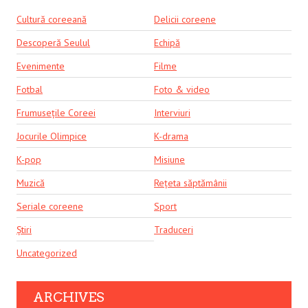
Cultură coreeană
Delicii coreene
Descoperă Seulul
Echipă
Evenimente
Filme
Fotbal
Foto & video
Frumusețile Coreei
Interviuri
Jocurile Olimpice
K-drama
K-pop
Misiune
Muzică
Rețeta săptămânii
Seriale coreene
Sport
Știri
Traduceri
Uncategorized
ARCHIVES