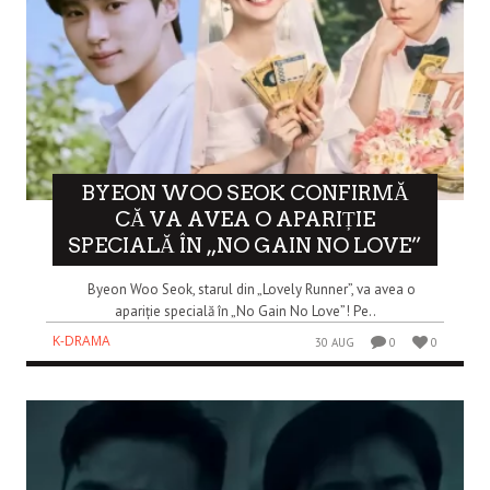
BYEON WOO SEOK CONFIRMĂ
CĂ VA AVEA O APARIȚIE
SPECIALĂ ÎN „NO GAIN NO LOVE”
Byeon Woo Seok, starul din „Lovely Runner”, va avea o
apariție specială în „No Gain No Love”! Pe..
K-DRAMA
30 AUG
0
0