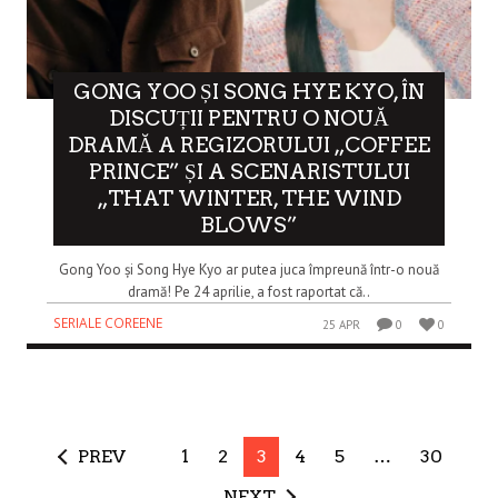
GONG YOO ȘI SONG HYE KYO, ÎN
DISCUȚII PENTRU O NOUĂ
DRAMĂ A REGIZORULUI „COFFEE
PRINCE” ȘI A SCENARISTULUI
„THAT WINTER, THE WIND
BLOWS”
Gong Yoo și Song Hye Kyo ar putea juca împreună într-o nouă
dramă! Pe 24 aprilie, a fost raportat că..
SERIALE COREENE
25 APR
0
0
PREV
1
2
3
4
5
…
30
NEXT