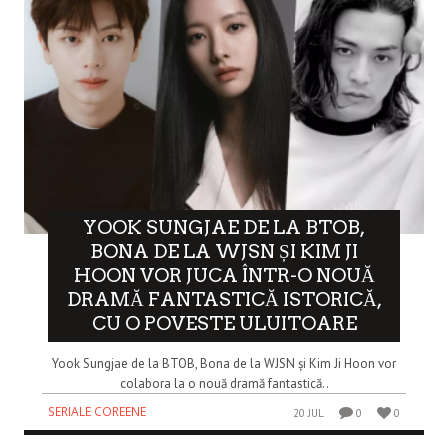
YOOK SUNGJAE DE LA BTOB,
BONA DE LA WJSN ȘI KIM JI
HOON VOR JUCA ÎNTR-O NOUĂ
DRAMĂ FANTASTICĂ ISTORICĂ,
CU O POVESTE ULUITOARE
Yook Sungjae de la BTOB, Bona de la WJSN și Kim Ji Hoon vor
colabora la o nouă dramă fantastică..
SERIALE COREENE
20 JUL
0
0