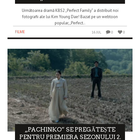
Următoarea dramă KBS2 „Perfect Family” a distribuit noi
fotografii ale lui Kim Young Dae! Bazat pe un webtoon
popular, „Perfect..
FILME
16 JUL
0
0
„PACHINKO” SE PREGĂTEȘTE
PENTRU PREMIERA SEZONULUI 2.