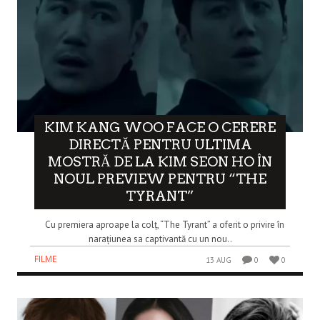
KIM KANG WOO FACE O CERERE
DIRECTĂ PENTRU ULTIMA
MOSTRĂ DE LA KIM SEON HO ÎN
NOUL PREVIEW PENTRU “THE
TYRANT”
Cu premiera aproape la colț, “The Tyrant” a oferit o privire în
narațiunea sa captivantă cu un nou..
FILME
13 AUG
0
0