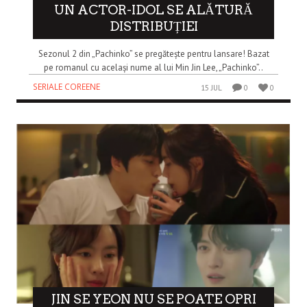
UN ACTOR-IDOL SE ALĂTURĂ
DISTRIBUȚIEI
Sezonul 2 din „Pachinko” se pregătește pentru lansare! Bazat
pe romanul cu același nume al lui Min Jin Lee, „Pachinko”..
SERIALE COREENE
15 JUL
0
0
JIN SE YEON NU SE POATE OPRI