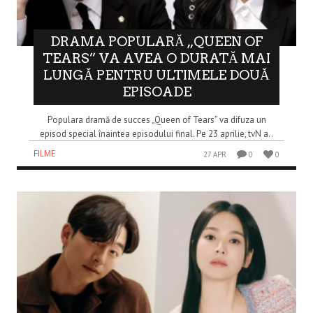
DRAMA POPULARĂ „QUEEN OF
TEARS” VA AVEA O DURATĂ MAI
LUNGĂ PENTRU ULTIMELE DOUĂ
EPISOADE
Populara dramă de succes „Queen of Tears” va difuza un
episod special înaintea episodului final. Pe 23 aprilie, tvN a..
FILME
27 APR
0
0