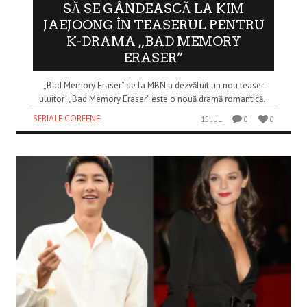
SĂ SE GÂNDEASCĂ LA KIM
JAEJOONG ÎN TEASERUL PENTRU
K-DRAMA „BAD MEMORY
ERASER”
„Bad Memory Eraser” de la MBN a dezvăluit un nou teaser
uluitor! „Bad Memory Eraser” este o nouă dramă romantică..
SERIALE COREENE
15 JUL
0
0