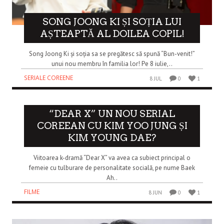
SONG JOONG KI ȘI SOȚIA LUI
AȘTEAPTĂ AL DOILEA COPIL!
Song Joong Ki și soția sa se pregătesc să spună “Bun-venit!”
unui nou membru în familia lor! Pe 8 iulie,..
SERIALE COREENE
8 JUL
0
1
“DEAR X” UN NOU SERIAL
COREEAN CU KIM YOO JUNG ȘI
KIM YOUNG DAE?
Viitoarea k-dramă “Dear X” va avea ca subiect principal o
femeie cu tulburare de personalitate socială, pe nume Baek
Ah..
FILME
8 JUN
0
1