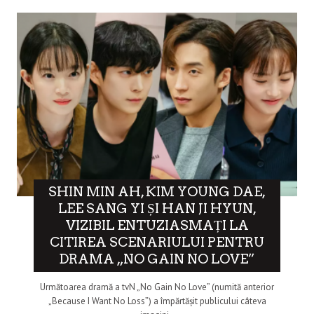
SHIN MIN AH, KIM YOUNG DAE,
LEE SANG YI ȘI HAN JI HYUN,
VIZIBIL ENTUZIASMAȚI LA
CITIREA SCENARIULUI PENTRU
DRAMA „NO GAIN NO LOVE”
Următoarea dramă a tvN „No Gain No Love” (numită anterior
„Because I Want No Loss”) a împărtășit publicului câteva