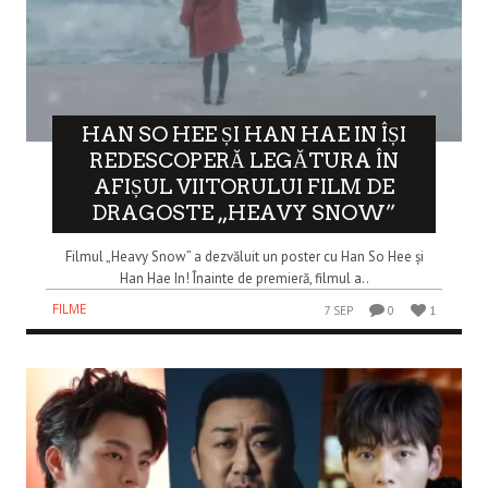
HAN SO HEE ȘI HAN HAE IN ÎȘI
REDESCOPERĂ LEGĂTURA ÎN
AFIȘUL VIITORULUI FILM DE
DRAGOSTE „HEAVY SNOW”
Filmul „Heavy Snow” a dezvăluit un poster cu Han So Hee și
Han Hae In! Înainte de premieră, filmul a..
FILME
7 SEP
0
1