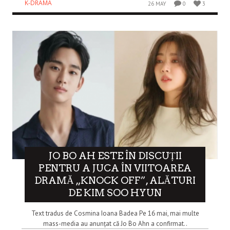
K-DRAMA
26 MAY
0
3
JO BO AH ESTE ÎN DISCUȚII
PENTRU A JUCA ÎN VIITOAREA
DRAMĂ „KNOCK OFF”, ALĂTURI
DE KIM SOO HYUN
Text tradus de Cosmina Ioana Badea Pe 16 mai, mai multe
mass-media au anunțat că Jo Bo Ahn a confirmat..