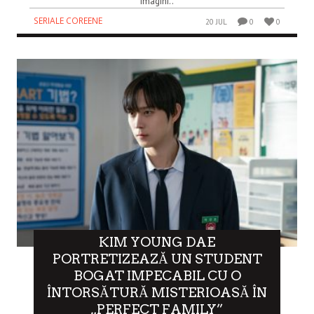
imagini..
SERIALE COREENE
20 JUL
0
0
KIM YOUNG DAE
PORTRETIZEAZĂ UN STUDENT
BOGAT IMPECABIL CU O
ÎNTORSĂTURĂ MISTERIOASĂ ÎN
„PERFECT FAMILY”