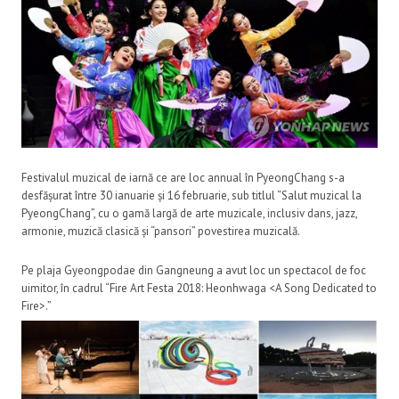
Festivalul muzical de iarnă ce are loc annual în PyeongChang s-a
desfășurat între 30 ianuarie și 16 februarie, sub titlul “Salut muzical la
PyeongChang”, cu o gamă largă de arte muzicale, inclusiv dans, jazz,
armonie, muzică clasică și “pansori” povestirea muzicală.
Pe plaja Gyeongpodae din Gangneung a avut loc un spectacol de foc
uimitor, în cadrul “Fire Art Festa 2018: Heonhwaga <A Song Dedicated to
Fire>.”