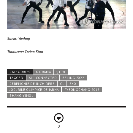
Sursa: Yonhap
Traducere: Corina Stan
CATEGORIES
K-DRAMA
ȘTIRI
TAGGED
ALL CONNECTED
BEIJING 2022
CEREMONIE DE ÎNCHIDERE
CL
EXO
JOCURILE OLIMPICE DE IARNA
PYEONGCHANG 2018
ZHANG YIMOU
0