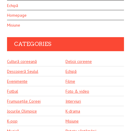
Echipă
Homepage
Misiune
CATEGORIES
Cultură coreeană
Delicii coreene
Descoperă Seulul
Echipă
Evenimente
Filme
Fotbal
Foto & video
Frumusețile Coreei
Interviuri
Jocurile Olimpice
K-drama
K-pop
Misiune