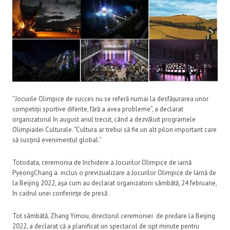
“Jocurile Olimpice de succes nu se referă numai la desfășurarea unor
competiții sportive diferite, fără a avea probleme”, a declarat
organizatorul în august anul trecut, când a dezvăluit programele
Olimpiadei Culturale. “Cultura ar trebui să fie un alt pilon important care
să susțină evenimentul global.”
Totodata, ceremonia de închidere a Jocurilor Olimpice de iarnă
PyeongChang a inclus o previzualizare a Jocurilor Olimpice de Iarnă de
la Beijing 2022, aşa cum au declarat organizatorii sâmbătă, 24 februarie,
în cadrul unei conferinţe de presă .
Tot sâmbătă, Zhang Yimou, directorul ceremoniei de predare la Beijing
2022, a declarat că a planificat un spectacol de opt minute pentru