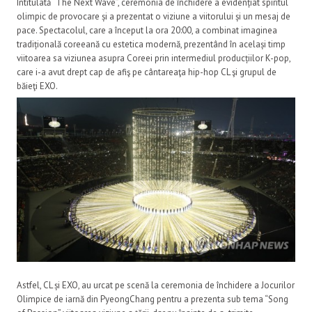
Intitulată “The Next Wave”, ceremonia de închidere a evidențiat spiritul
olimpic de provocare și a prezentat o viziune a viitorului și un mesaj de
pace. Spectacolul, care a început la ora 20:00, a combinat imaginea
tradițională coreeană cu estetica modernă, prezentând în același timp
viitoarea sa viziunea asupra Coreei prin intermediul producțiilor K-pop,
care i-a avut drept cap de afiş pe cântareaţa hip-hop CL şi grupul de
băieţi EXO.
Astfel, CL și EXO, au urcat pe scenă la ceremonia de închidere a Jocurilor
Olimpice de iarnă din PyeongChang pentru a prezenta sub tema “Song