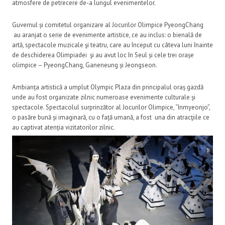
atmosfere de petrecere de-a lungul evenimentelor.
Guvernul și comitetul organizare al Jocurilor Olimpice PyeongChang
au aranjat o serie de evenimente artistice, ce au inclus: o bienală de
artă, spectacole muzicale şi teatru, care au început cu câteva luni înainte
de deschiderea Olimpiadei şi au avut loc în Seul și cele trei orașe
olimpice – PyeongChang, Ganeneung și Jeongseon.
Ambianța artistică a umplut Olympic Plaza din principalul oraș gazdă
unde au fost organizate zilnic numeroase evenimente culturale și
spectacole. Spectacolul surprinzător al Jocurilor Olimpice, “Inmyeonjo”,
o pasăre bună și imaginară, cu o față umană, a fost una din atracţiile ce
au captivat atenția vizitatorilor zilnic.