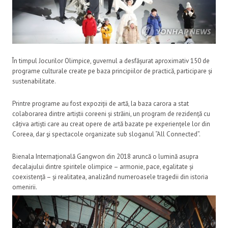
În timpul Jocurilor Olimpice, guvernul a desfășurat aproximativ 150 de
programe culturale create pe baza principiilor de practică, participare și
sustenabilitate.
Printre programe au fost expoziții de artă, la baza carora a stat
colaborarea dintre artiștii coreeni și străini, un program de rezidență cu
câțiva artiști care au creat opere de artă bazate pe experiențele lor din
Coreea, dar şi spectacole organizate sub sloganul “All Connected”.
Bienala Internațională Gangwon din 2018 aruncă o lumină asupra
decalajului dintre spiritele olimpice – armonie, pace, egalitate și
coexistență – și realitatea, analizând numeroasele tragedii din istoria
omenirii.