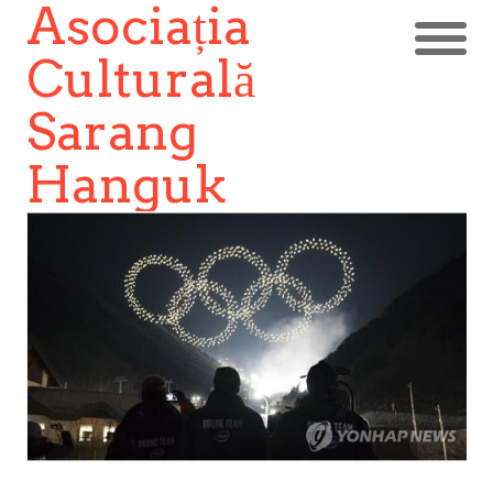
Asociația
Culturală
Sarang
Hanguk