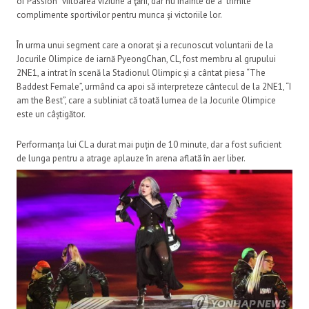
of Passion” viitoarea viziune a ţării, dar nu înainte de a trimite
complimente sportivilor pentru munca și victoriile lor.
În urma unui segment care a onorat și a recunoscut voluntarii de la
Jocurile Olimpice de iarnă PyeongChan, CL, fost membru al grupului
2NE1, a intrat în scenă la Stadionul Olimpic și a cântat piesa “The
Baddest Female”, urmând ca apoi să interpreteze cântecul de la 2NE1, “I
am the Best”, care a subliniat că toată lumea de la Jocurile Olimpice
este un câștigător.
Performanța lui CL a durat mai puțin de 10 minute, dar a fost suficient
de lunga pentru a atrage aplauze în arena aflată în aer liber.