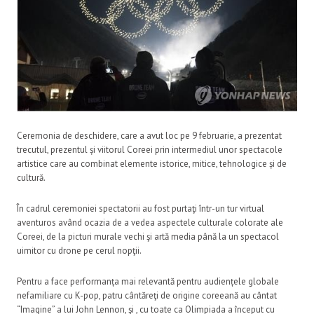
Ceremonia de deschidere, care a avut loc pe 9 februarie, a prezentat
trecutul, prezentul și viitorul Coreei prin intermediul unor spectacole
artistice care au combinat elemente istorice, mitice, tehnologice și de
cultură.
În cadrul ceremoniei spectatorii au fost purtaţi într-un tur virtual
aventuros având ocazia de a vedea aspectele culturale colorate ale
Coreei, de la picturi murale vechi şi artă media până la un spectacol
uimitor cu drone pe cerul nopţii.
Pentru a face performanța mai relevantă pentru audiențele globale
nefamiliare cu K-pop, patru cântăreţi de origine coreeană au cântat
“Imagine” a lui John Lennon, şi , cu toate ca Olimpiada a început cu