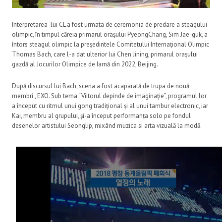
Interpretarea lui CL a fost urmata de ceremonia de predare a steagului
olimpic, în timpul căreia primarul orașului PyeongChang, Sim Jae-guk, a
întors steagul olimpic la președintele Comitetului Internațional Olimpic
Thomas Bach, care l-a dat ulterior lui Chen Jining, primarul orașului
gazdă al Jocurilor Olimpice de Iarnă din 2022, Beijing.
După discursul lui Bach, scena a fost acaparată de trupa de nouă
membri , EXO. Sub tema “Viitorul depinde de imaginație”, programul lor
a început cu ritmul unui gong tradițional și al unui tambur electronic, iar
Kai, membru al grupului, și-a început performanța solo pe fondul
desenelor artistului Seonglip, mixând muzica si arta vizuală la modă.