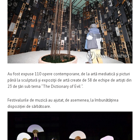
Au fost expuse 110 opere contemporane, de la artă mediatică și picturi
până la sculptură și expoziţii de artă create de 58 de echipe de artiști din
23 de țări sub tema “The Dictionary of Evil “.
Festivalurile de muzică au ajutat, de asemenea, la îmbunătățirea
dispoziției de sărbătoare.