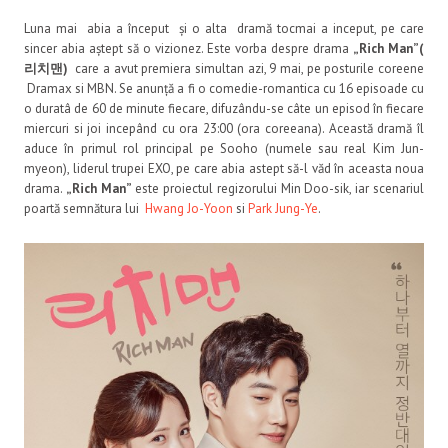
Luna mai abia a început și o alta dramă tocmai a inceput, pe care
sincer abia aștept să o vizionez. Este vorba despre drama
„Rich Man”(
리치맨)
care a avut premiera simultan azi, 9 mai, pe posturile coreene
Dramax si MBN. Se anunță a fi o comedie-romantica cu 16 episoade cu
o duratâ de 60 de minute fiecare, difuzându-se câte un episod în fiecare
miercuri si joi incepând cu ora 23:00 (ora coreeana). Această dramă îl
aduce în primul rol principal pe Sooho (numele sau real Kim Jun-
myeon), liderul trupei EXO, pe care abia astept să-l văd în aceasta noua
drama.
„Rich Man”
este proiectul regizorului Min Doo-sik, iar scenariul
poartă semnătura lui
Hwang Jo-Yoon
si
Park Jung-Ye
.