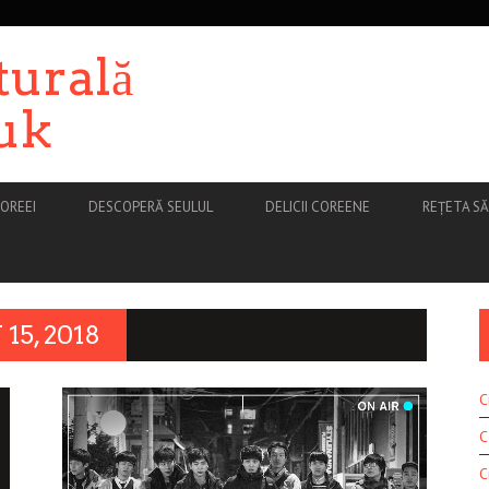
turală
uk
OREEI
DESCOPERĂ SEULUL
DELICII COREENE
REȚETA S
15, 2018
C
C
C