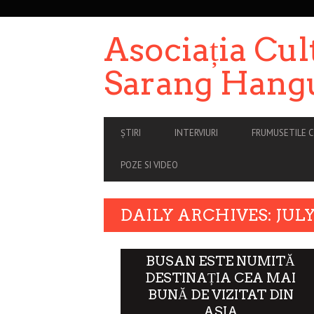
SECONDARY
NAVIGATION
Asociația Cul
Sarang Hang
PRIMARY
ȘTIRI
INTERVIURI
FRUMUSETILE C
NAVIGATION
POZE SI VIDEO
DAILY ARCHIVES: JULY 
BUSAN ESTE NUMITĂ
DESTINAȚIA CEA MAI
BUNĂ DE VIZITAT DIN
ASIA