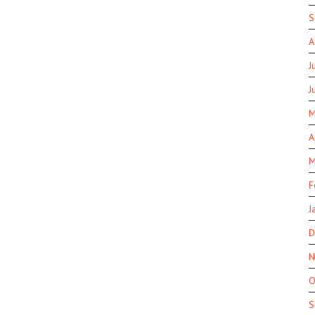
S
A
J
J
M
A
M
F
J
D
N
O
S