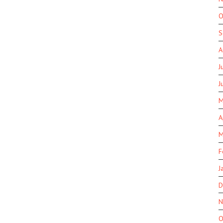
O
S
A
J
J
M
A
M
F
J
D
N
O