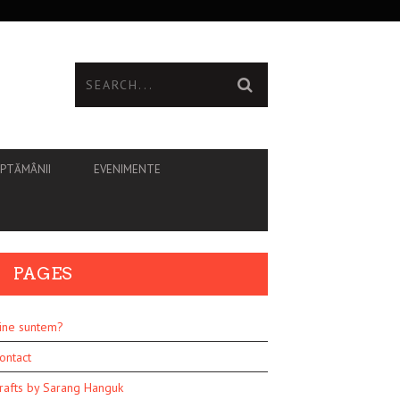
ĂPTĂMÂNII
EVENIMENTE
PAGES
ine suntem?
ontact
rafts by Sarang Hanguk