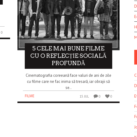
D
E
H
0
M
5 CELE MAI BUNE FILME
CU O REFLECȚIE SOCIALĂ
PROFUNDĂ
C
Cinematografia coreeană face valuri de ani de zile
cu filme care ne fac inima să tresară, iar obrajii să
D
se..
E
FILME
15 JUL
0
0
F
F
J