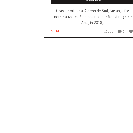
Orașul portuar al Coreei de Sud, Busan, a fost
nominalizat ca fiind cea mai bună destinație din
Asia, în 2018,..
ȘTIRI
15 JUL
0