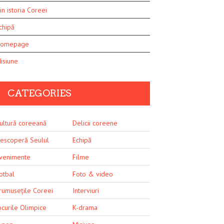
in istoria Coreei
chipă
omepage
isiune
CATEGORIES
ultură coreeană
Delicii coreene
escoperă Seulul
Echipă
venimente
Filme
otbal
Foto & video
rumusețile Coreei
Interviuri
ocurile Olimpice
K-drama