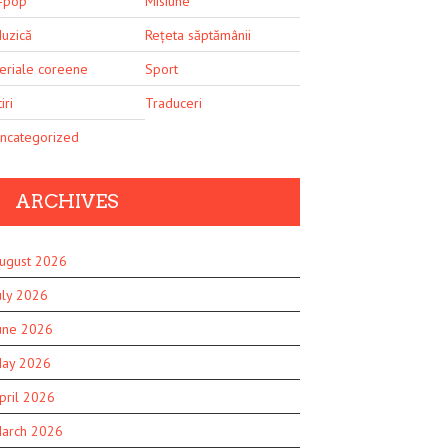
-pop
Misiune
uzică
Rețeta săptămânii
eriale coreene
Sport
iri
Traduceri
ncategorized
ARCHIVES
ugust 2026
uly 2026
une 2026
ay 2026
pril 2026
arch 2026