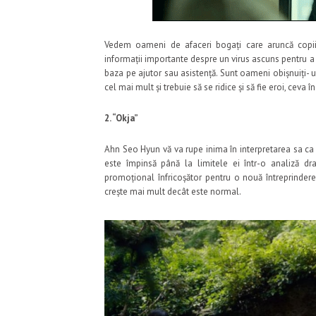
Vedem oameni de afaceri bogați care aruncă copiii 
informații importante despre un virus ascuns pentru a 
baza pe ajutor sau asistență. Sunt oameni obișnuiți- u
cel mai mult și trebuie să se ridice și să fie eroi, ceva 
2. “Okja”
Ahn Seo Hyun vă va rupe inima în interpretarea sa ca Mi
este împinsă până la limitele ei într-o analiză dr
promoțional înfricoșător pentru o nouă întreprindere
crește mai mult decât este normal.