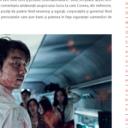
J
 comentariu amănunțit asupra unui lucru la care Coreea, din nefericire,
poziții de putere fiind neserioși și egoiști, corporațiile și guvernul fiind
D
i persoanele care pun banii și puterea în fața siguranței oamenilor de
N
O
S
A
J
J
M
A
M
F
J