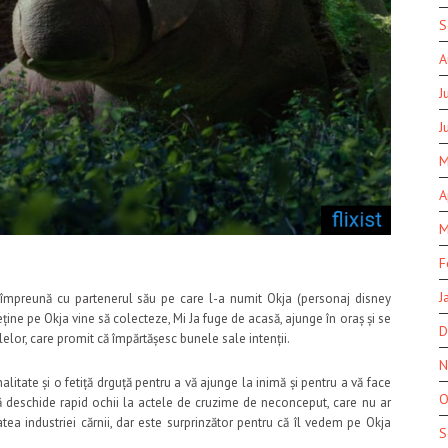
S
A
J
J
M
A
M
F
J
ur, împreună cu partenerul său pe care l-a numit Okja (personaj disney
ine pe Okja vine să colecteze, Mi Ja fuge de acasă, ajunge în oraș și se
D
lelor, care promit că împărtășesc bunele sale intenții.
N
litate și o fetiță drguță pentru a vă ajunge la inimă și pentru a vă face
O
vă deschide rapid ochii la actele de cruzime de neconceput, care nu ar
atea industriei cărnii, dar este surprinzător pentru că îl vedem pe Okja
S