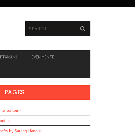
ĂPTĂMÂNII
EVENIMENTE
PAGES
ine suntem?
ontact
rafts by Sarang Hanguk