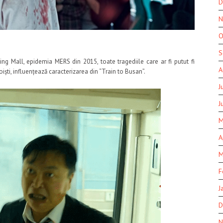
D
N
O
S
 Mall, epidemia MERS din 2015, toate tragediile care ar fi putut fi
A
iști, influențează caracterizarea din “Train to Busan”.
J
J
M
A
M
F
J
D
N