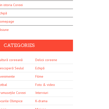
in istoria Coreei
chipă
omepage
isiune
CATEGORIES
ultură coreeană
Delicii coreene
escoperă Seulul
Echipă
venimente
Filme
otbal
Foto & video
rumusețile Coreei
Interviuri
ocurile Olimpice
K-drama