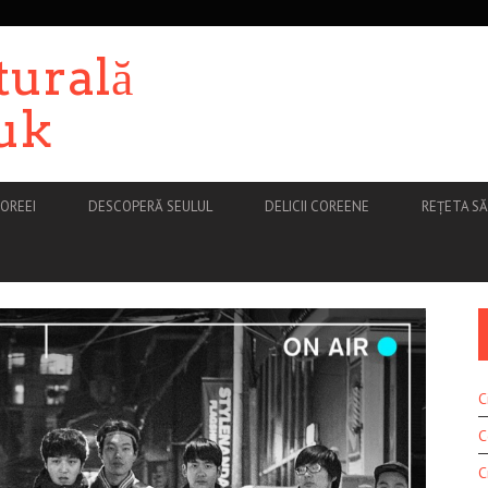
turală
uk
OREEI
DESCOPERĂ SEULUL
DELICII COREENE
REȚETA S
C
C
C