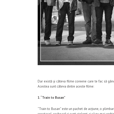
Dar există și câteva filme coreene care te fac să gând
Acestea sunt câteva dintre aceste filme:
1. “Train to Busan”
“Train to Busan” este un pachet de acțiune, o plimbare
spectacol, șochează și sunt violenți, și să nu mai vorbi