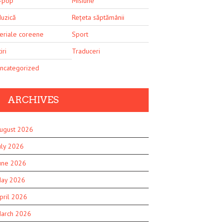
-pop
Misiune
uzică
Rețeta săptămânii
eriale coreene
Sport
iri
Traduceri
ncategorized
ARCHIVES
ugust 2026
uly 2026
une 2026
ay 2026
pril 2026
arch 2026