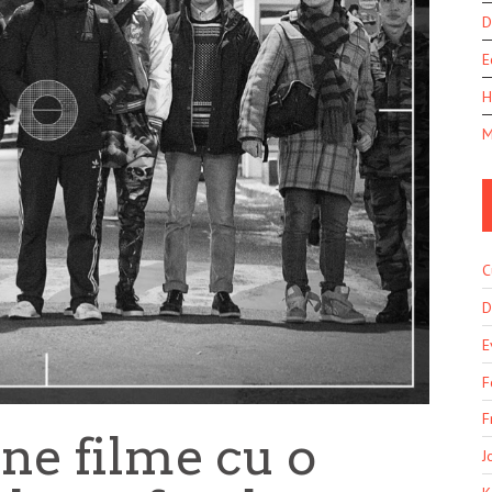
D
E
H
M
C
D
E
F
F
ne filme cu o
J