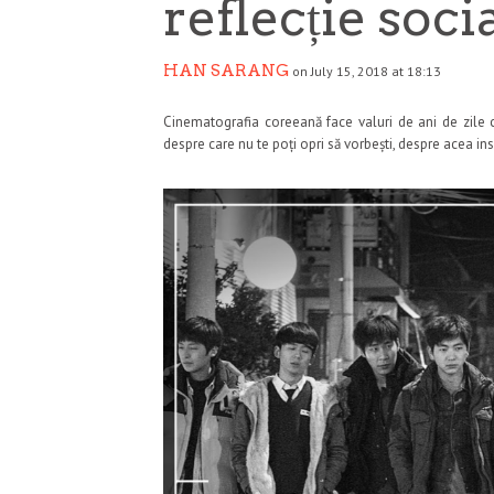
reflecție soci
HAN SARANG
on July 15, 2018 at 18:13
Cinematografia coreeană face valuri de ani de zile cu
despre care nu te poți opri să vorbești, despre acea in