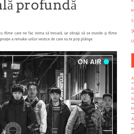
ală profundă
K
M
S
Șt
 filme care ne fac inima să tresară, iar obrajii să se inunde și filme
spirație a remake-urilor vestice de care nu te poți plânge.
U
A
J
J
M
A
M