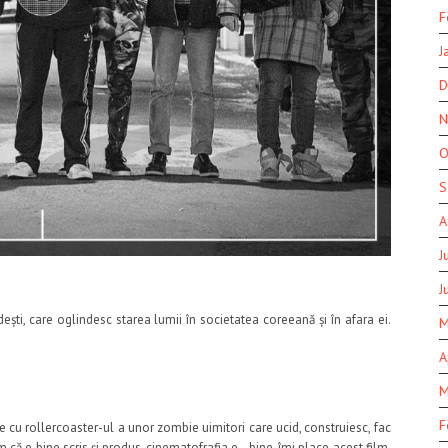
F
J
D
N
O
S
A
J
J
ești, care oglindesc starea lumii în societatea coreeană și în afara ei.
M
A
M
F
 cu rollercoaster-ul a unor zombie uimitori care ucid, construiesc, fac
m că e bine scris și produs, cinematofrafia e…bine, îmi place acest film.