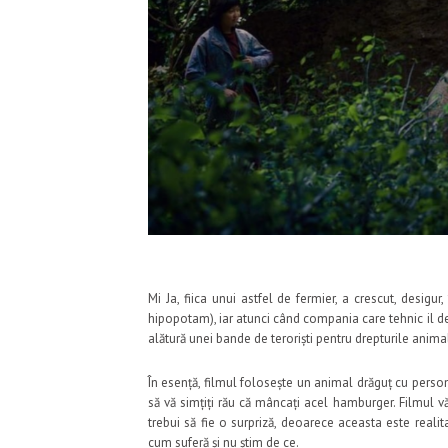
Mi Ja, fiica unui astfel de fermier, a crescut, desig
hipopotam), iar atunci când compania care tehnic il deț
alătură unei bande de teroriști pentru drepturile anima
În esență, filmul folosește un animal drăguț cu persona
să vă simțiți rău că mâncați acel hamburger. Filmul 
trebui să fie o surpriză, deoarece aceasta este realit
cum suferă și nu știm de ce.