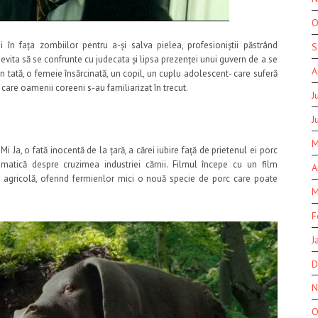
O
în fața zombiilor pentru a-și salva pielea, profesioniștii păstrând
S
evita să se confrunte cu judecata și lipsa prezenței unui guvern de a se
A
n tată, o femeie însărcinată, un copil, un cuplu adolescent- care suferă
în care oamenii coreeni s-au familiarizat în trecut.
J
J
M
 Ja, o fată inocentă de la țară, a cărei iubire față de prietenul ei porc
amatică despre cruzimea industriei cărnii. Filmul începe cu un film
A
 agricolă, oferind fermierilor mici o nouă specie de porc care poate
M
F
J
D
N
O