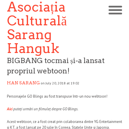
Asociația
Culturală
Sarang
Hanguk
BIGBANG tocmai și-a lansat
propriul webtoon!
HAN SARANG
on July 20, 2018 at 19:02
Personajele GO Blings au fost transpuse într-un nou webtoon!
Aici
puteți urmări un filmuleț despre GO Blings.
Acest webtoon, ce a fost creat prin colaborarea dintre YG Entertainment
și KT, a fost lansat pe 20 iulie în Coreea, Statele Unite și Japonia.