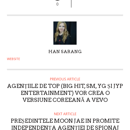
0
A
HAN SARANG
U
WEBSITE
T
H
O
PREVIOUS ARTICLE
AGENȚIILE DE TOP (BIG HIT, SM, YG ȘI JYP
R
ENTERTAINMENT) VOR CREA O
VERSIUNE COREEANĂ A VEVO
NEXT ARTICLE
PREȘEDINTELE MOON JAE IN PROMITE
INDEPENDENȚA AGENȚIEI DE SPIONAJ