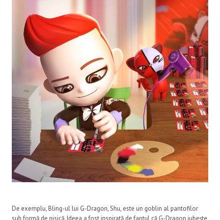
De exemplu, Bling-ul lui G-Dragon, Shu, este un goblin al pantofilor
sub formă de pisică. Ideea a fost inspirată de faptul că G-Dragon iubește