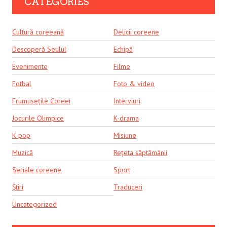
CATEGORIES
Cultură coreeană
Delicii coreene
Descoperă Seulul
Echipă
Evenimente
Filme
Fotbal
Foto & video
Frumusețile Coreei
Interviuri
Jocurile Olimpice
K-drama
K-pop
Misiune
Muzică
Rețeta săptămânii
Seriale coreene
Sport
Știri
Traduceri
Uncategorized