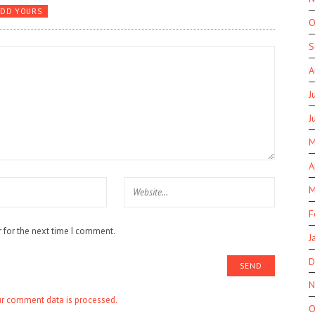
ADD YOURS
O
S
A
J
J
M
A
M
F
 for the next time I comment.
J
D
N
r comment data is processed.
O