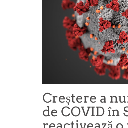
Creștere a nu
de COVID în S
reactivează o