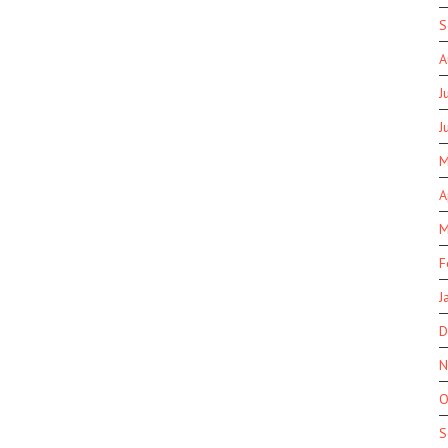
S
A
J
J
M
A
M
F
J
D
N
O
S