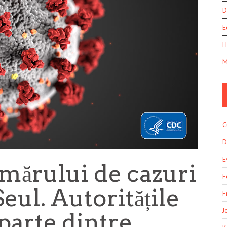
D
E
H
M
C
D
E
mărului de cazuri
F
eul. Autoritățile
F
J
 parte dintre