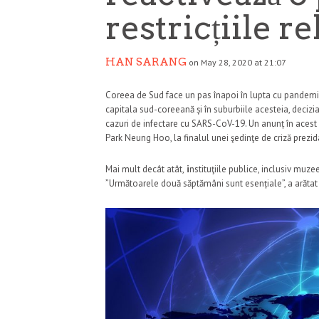
restricțiile r
HAN SARANG
on May 28, 2020 at 21:07
Coreea de Sud face un pas înapoi în lupta cu pandemia de
capitala sud-coreeană și în suburbiile acesteia, decizia
cazuri de infectare cu SARS-CoV-19. Un anunț în acest s
Park Neung Hoo, la finalul unei şedinţe de criză prezi
Mai mult decât atât,
i
nstituţiile publice, inclusiv muzee
”Următoarele două săptămâni sunt esențiale”, a arăta