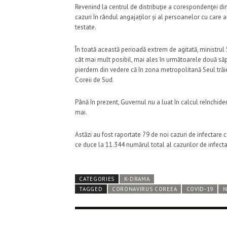
Revenind la centrul de distribuţie a corespondenţei d
cazuri în rândul angajaților și al persoanelor cu care 
testate.
În toată această perioadă extrem de agitată, ministrul
cât mai mult posibil, mai ales în următoarele două săp
pierdem din vedere că în zona metropolitană Seul trăi
Coreii de Sud.
Până în prezent, Guvernul nu a luat în calcul reînchide
mai.
Astăzi au fost raportate 79 de noi cazuri de infectare
ce duce la 11.344 numărul total al cazurilor de infecta
CATEGORIES
K-DRAMA
TAGGED
CORONAVIRUS COREEA
COVID-19
N