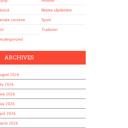
-pop
Misiune
uzică
Rețeta săptămânii
eriale coreene
Sport
iri
Traduceri
ncategorized
ARCHIVES
ugust 2026
uly 2026
une 2026
ay 2026
pril 2026
arch 2026