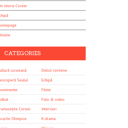
in istoria Coreei
chipă
omepage
isiune
CATEGORIES
ultură coreeană
Delicii coreene
escoperă Seulul
Echipă
venimente
Filme
otbal
Foto & video
rumusețile Coreei
Interviuri
ocurile Olimpice
K-drama