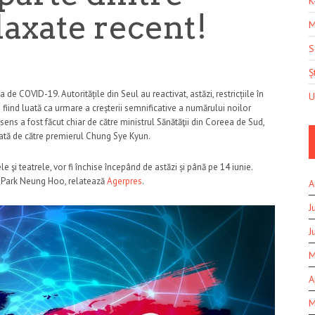
K
elaxate recent!
M
S
Șt
 COVID-19. Autoritățile din Seul au reactivat, astăzi, restricțiile în
U
 fiind luată ca urmare a creșterii semnificative a numărului noilor
ens a fost făcut chiar de către ministrul Sănătăţii din Coreea de Sud,
dată de către premierul Chung Sye Kyun.
le şi teatrele, vor fi închise începând de astăzi și până pe 14 iunie.
t Park Neung Hoo, relatează
Agerpres
.
A
J
J
M
A
M