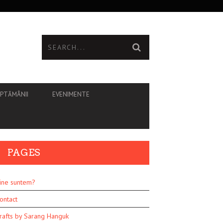
ĂPTĂMÂNII
EVENIMENTE
PAGES
ine suntem?
ontact
rafts by Sarang Hanguk