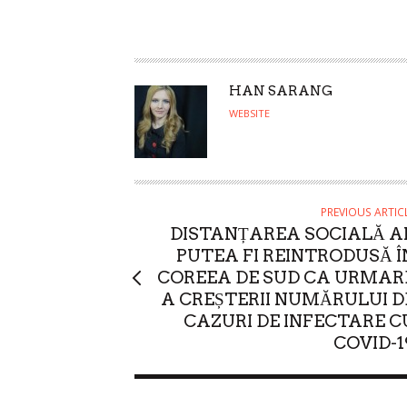
A
HAN SARANG
U
WEBSITE
T
H
O
R
PREVIOUS ARTIC
DISTANȚAREA SOCIALĂ A
PUTEA FI REINTRODUSĂ Î
COREEA DE SUD CA URMAR
A CREȘTERII NUMĂRULUI D
CAZURI DE INFECTARE C
COVID-1