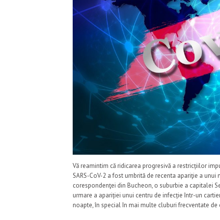
Vă reamintim că ridicarea progresivă a restricțiilor im
SARS-CoV-2 a fost umbrită de recenta apariţie a unui n
corespondenţei din Bucheon, o suburbie a capitalei Se
urmare a apariției unui centru de infecție într-un carti
noapte, în special în mai multe cluburi frecventate 