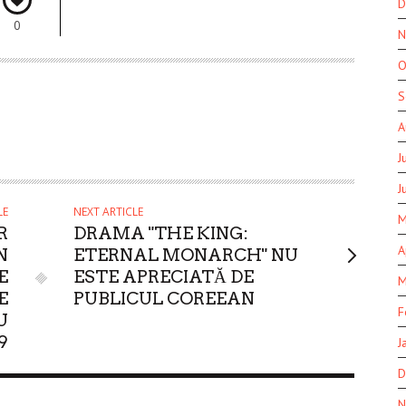
D
0
N
O
S
A
J
J
LE
NEXT ARTICLE
M
R
DRAMA "THE KING:
A
N
ETERNAL MONARCH" NU
E
ESTE APRECIATĂ DE
M
E
PUBLICUL COREEAN
F
U
9
J
D
N