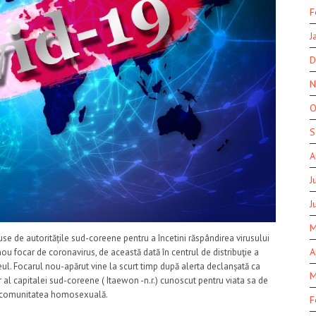
F
J
D
N
O
S
A
J
J
M
puse de autoritățile sud-coreene pentru a încetini răspândirea virusului
A
ou focar de coronavirus, de această dată în centrul de distribuţie a
ul. Focarul nou-apărut vine la scurt timp după alerta declanșată ca
M
er al capitalei sud-coreene ( Itaewon -n.r.) cunoscut pentru viata sa de
de comunitatea homosexuală.
F