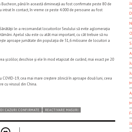
J
in Bucheon, până în această dimineață au fost confirmate peste 80 de
au intrat în contact, în vreme ce peste 4.000 de persoane au fost
D
N
 Sănătăţii le-a recomandat locuitorilor Seulului să evite aglomerația
O
tămâni. Apelul său este cu atât mai important, cu cât trebuie să nu
ește aproape jumătate din populația de 51,6 milioane de locuitori a
S
A
rea școlilor, deschise și ele în mod etapizat de curând, mai exact pe 20
J
J
 cu COVID-19, cea mai mare creștere zilnică în aproape două luni, ceea
M
re cu virusul din China.
A
M
OI CAZURI CONFIRMATE
REACTIVARE MASURI
F
J