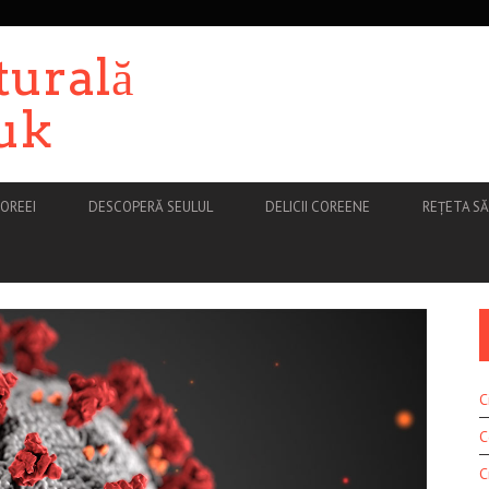
turală
uk
OREEI
DESCOPERĂ SEULUL
DELICII COREENE
REȚETA S
C
C
C