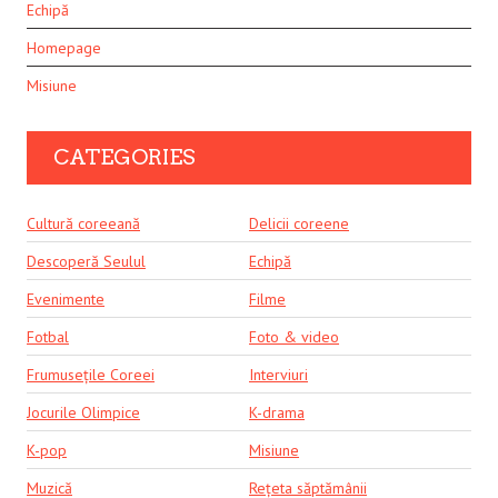
Echipă
Homepage
Misiune
CATEGORIES
Cultură coreeană
Delicii coreene
Descoperă Seulul
Echipă
Evenimente
Filme
Fotbal
Foto & video
Frumusețile Coreei
Interviuri
Jocurile Olimpice
K-drama
K-pop
Misiune
Muzică
Rețeta săptămânii