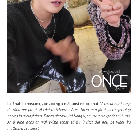
La finalul emisiunii,
Jae Joong
a mărturist emoționat:
“
A trecut mult timp
de când am putut să cânt la televizor. Acest lucru m-a făcut foarte fericit și
nervos în același timp. Dar cu ajutorul lui Hongki, am avut o experiență bună.
Ar fi bine dacă ar mai există șanse să fiu invitat din nou pe viitor. Vă
mulțumesc tuturor”.