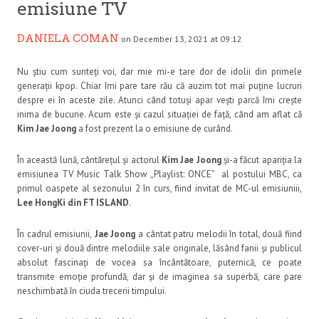
emisiune TV
DANIELA COMAN
on December 13, 2021 at 09:12
Nu știu cum sunteți voi, dar mie mi-e tare dor de idolii din primele
generații kpop. Chiar îmi pare tare rău că auzim tot mai puține lucruri
despre ei în aceste zile. Atunci când totuși apar vești parcă îmi crește
inima de bucurie. Acum este și cazul situației de față, când am aflat că
Kim Jae Joong
a fost prezent la o emisiune de curând.
În această lună, cântărețul și actorul
Kim Jae Joong
și-a făcut apariția la
emisiunea TV Music Talk Show „Playlist: ONCE” al postului MBC, ca
primul oaspete al sezonului 2 în curs, fiind invitat de MC-ul emisiuniii,
Lee HongKi din FT ISLAND
.
În cadrul emisiunii,
Jae Joong
a cântat patru melodii în total, două fiind
cover-uri și două dintre melodiile sale originale, lăsând fanii și publicul
absolut fascinați de vocea sa încântătoare, puternică, ce poate
transmite emoție profundă, dar și de imaginea sa superbă, care pare
neschimbată în ciuda trecerii timpului.