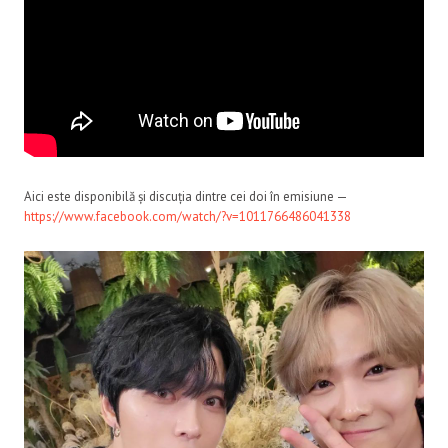
Aici este disponibilă și discuția dintre cei doi în emisiune —
https://www.facebook.com/watch/?v=1011766486041338