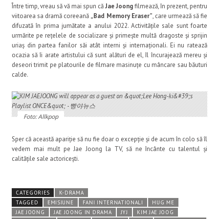
Între timp, vreau să vă mai spun că
Jae Joong
filmează, în prezent, pentru
viitoarea sa dramă coreeană
„Bad Memory Eraser”
, care urmează să fie
difuzată în prima jumătate a anului 2022. Activitățile sale sunt foarte
urmărite pe rețelele de socializare și primește multă dragoste și sprijin
uriaș din partea fanilor săi atât interni și internaționali. Ei nu ratează
ocazia să îi arate artistului că sunt alături de el, îl încurajează mereu și
deseori trimit pe platourile de filmare masinuțe cu mâncare sau băuturi
calde.
Foto: Allkpop
Sper că această apariție să nu fie doar o excepție și de acum în colo să îl
vedem mai mult pe Jae Joong la TV, să ne încânte cu talentul și
calitățile sale actoricești.
CATEGORIES
K-DRAMA
TAGGED
EMISIUNE
FANI INTERNATIONALI
HUG ME
JAE JOONG
JAE JOONG IN DRAMA
JYJ
KIM JAE JOOG