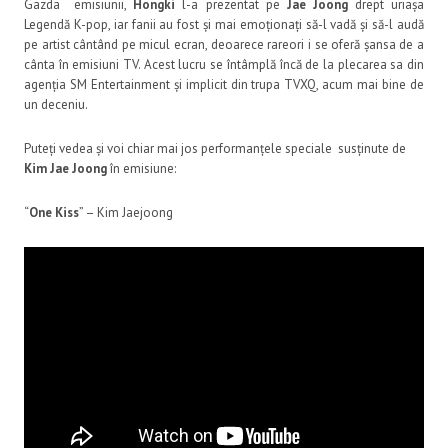
Gazda emisiunii,
Hongki
l-a prezentat pe
Jae Joong
drept uriașa
Legendă K-pop, iar fanii au fost și mai emoționați să-l vadă și să-l audă
pe artist cântând pe micul ecran, deoarece rareori i se oferă șansa de a
cânta în emisiuni TV. Acest lucru se întâmplă încă de la plecarea sa din
agenția SM Entertainment și implicit din trupa TVXQ, acum mai bine de
un deceniu.
Puteți vedea și voi chiar mai jos performanțele speciale susținute de
Kim Jae Joong
în emisiune:
“
One Kiss
” – Kim Jaejoong