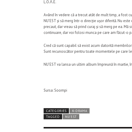
L.O.Λ.E.
Având în vedere că a trecut atât de mult timp, a fost c
NU’EST și să merg într-o direcție ușor diferită. Nu est
precaut, dar vreau să prind curaj și să merg pe ea. Mă s
continuare, dar voi folosi munca pe care am făcut-o p
Cred că sunt capabil să exist acum datorită membrilor 
Sunt recunoscător pentru toate momentele pe care le
NU’EST va lansa un ultim album împreună în martie, în
Sursa: Soompi
CATEGORIES
K-DRAMA
TAGGED
NU'EST