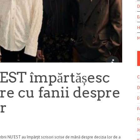
D
E
H
M
EST împărtășesc
C
re cu fanii despre
D
E
or
F
F
J
brii NU’EST au împărțit scrisori scrise de mână despre decizia lor de a