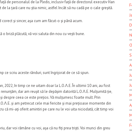
ță de personalul de la Pledis, inclusiv față de directorul executiv Han
F
e la țară care nu știa nimic, astfel încât să nu cadă pe o cale greșită.
J
 corect și sincer, așa cum am făcut-o și până acum.
D
 o briză plăcută, vă voi saluta din nou cu vești bune.
N
O
S
A
mp ce scriu aceste rânduri, sunt îngrijorat de ce să spun.
J
J
 2022, în timp ce ne uitam doar la L.O.Λ.E. În ultimii 10 ani, au fost
enunțăm, dar am reușit să le depășim datorită L.O.Λ.E. Mulțumită ție,
M
 și despre ceea ce este prețios. Vă mulțumesc foarte mult. Prin
.O.Λ.E. și am petrecut cele mai fericite și mai prețioase momente din
A
că mi-ați oferit amintiri pe care nu le voi uita niciodată, cât timp voi
M
F
iu, dar voi rămâne cu voi, așa că nu fiți prea triști. Voi munci din greu