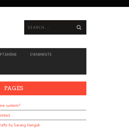
ĂPTĂMÂNII
EVENIMENTE
PAGES
ine suntem?
ontact
rafts by Sarang Hanguk