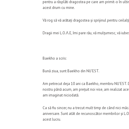
pentru a răsplăti dragostea pe care am primit-o în ulti
acest drum cu mine.
Vă rog să vă arătați dragostea și sprijinul pentru ceila
Dragii mei L.O.Λ.E, îmi pare rău, vă mulțumesc, vă iube
Baekho a scris:
Bună ziua, sunt Baekho din NU’EST.
Am petrecut deja 10 ani ca Baekho, membru NU’EST. D
nostru până acum, am prețuit noi vise, am realizat acel
am imaginat niciodată.
Ca să fiu sincer, nu a trecut mult timp de când nici 
aniversare. Sunt atât de recunoscător membrilor și L.O
acest lucru.