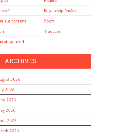
-pop
Misiune
uzică
Rețeta săptămânii
eriale coreene
Sport
iri
Traduceri
ncategorized
ARCHIVES
ugust 2026
uly 2026
une 2026
ay 2026
pril 2026
arch 2026