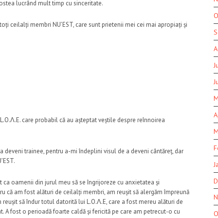
ostea lucrând mult timp cu sinceritate.
O
toți ceilalți membri NU’EST, care sunt prietenii mei cei mai apropiați și
S
A
J
J
M
A
 L.O.Λ.E. care probabil că au așteptat veștile despre reînnoirea
M
F
 a deveni trainee, pentru a-mi îndeplini visul de a deveni cântăreț, dar
U’EST.
J
D
 ca oamenii din jurul meu să se îngrijoreze cu anxietatea și
ru că am fost alături de ceilalți membri, am reușit să alergăm împreună
N
ușit să îndur totul datorită lui L.O.Λ.E, care a fost mereu alături de
t. A fost o perioadă foarte caldă și fericită pe care am petrecut-o cu
O