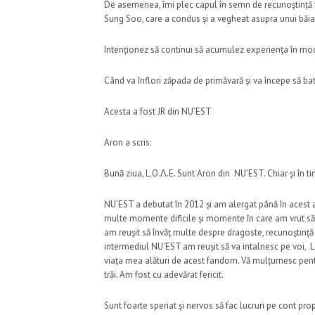
De asemenea, îmi plec capul în semn de recunoștință fa
Sung Soo, care a condus și a vegheat asupra unui băiat d
Intenționez să continui să acumulez experiența în mod
Când va înflori zăpada de primăvară și va începe să bată
Acesta a fost JR din NU’EST
Aron a scris:
Bună ziua, L.O.Λ.E. Sunt Aron din NU’EST. Chiar și în ti
NU’EST a debutat în 2012 și am alergat până în acest an,
multe momente dificile și momente în care am vrut să r
am reușit să învăț multe despre dragoste, recunoștință
intermediul NU’EST am reușit să va intalnesc pe voi, L
viața mea alături de acest fandom. Vă mulțumesc pentru 
trăi. Am fost cu adevărat fericit.
Sunt foarte speriat și nervos să fac lucruri pe cont propr