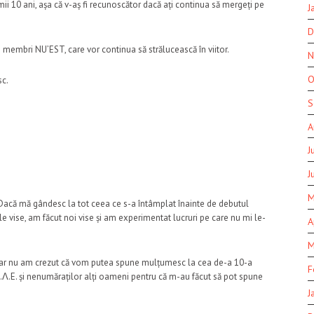
mii 10 ani, așa că v-aș fi recunoscător dacă ați continua să mergeți pe
J
D
lți membri NU’EST, care vor continua să strălucească în viitor.
N
O
sc.
S
A
J
J
M
acă mă gândesc la tot ceea ce s-a întâmplat înainte de debutul
e vise, am făcut noi vise și am experimentat lucruri pe care nu mi le-
A
M
măcar nu am crezut că vom putea spune mulțumesc la cea de-a 10-a
F
.Λ.E. și nenumăraților alți oameni pentru că m-au făcut să pot spune
J