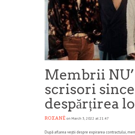
Membrii NU’
scrisori since
despărțirea l
ROXANÉ
on March 3, 2022 at 21:47
După aflarea veștii despre expirarea contractului, mem