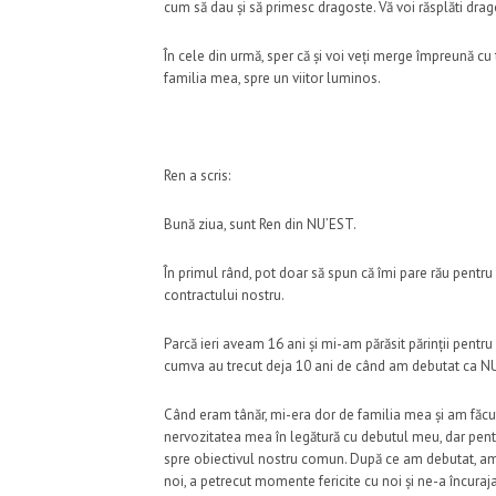
cum să dau și să primesc dragoste. Vă voi răsplăti drag
În cele din urmă, sper că și voi veți merge împreună cu 
familia mea, spre un viitor luminos.
Ren a scris:
Bună ziua, sunt Ren din NU’EST.
În primul rând, pot doar să spun că îmi pare rău pentru
contractului nostru.
Parcă ieri aveam 16 ani și mi-am părăsit părinții pentru
cumva au trecut deja 10 ani de când am debutat ca N
Când eram tânăr, mi-era dor de familia mea și am făcut
nervozitatea mea în legătură cu debutul meu, dar pent
spre obiectivul nostru comun. După ce am debutat, am re
noi, a petrecut momente fericite cu noi și ne-a încuraja