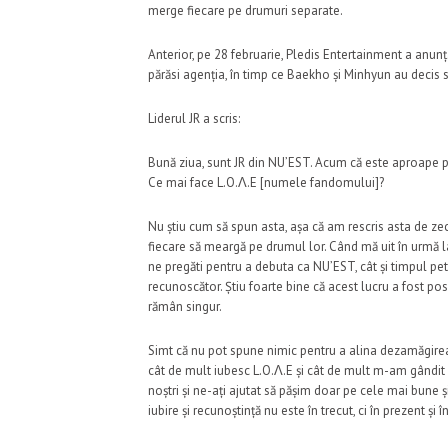
merge fiecare pe drumuri separate.
Anterior, pe 28 februarie, Pledis Entertainment a anunț
părăsi agenția, în timp ce Baekho și Minhyun au decis s
Liderul JR a scris:
Bună ziua, sunt JR din NU’EST. Acum că este aproape pri
Ce mai face L.O.Λ.E [numele fandomului]?
Nu știu cum să spun asta, așa că am rescris asta de zec
fiecare să meargă pe drumul lor. Când mă uit în urmă l
ne pregăti pentru a debuta ca NU’EST, cât și timpul petr
recunoscător. Știu foarte bine că acest lucru a fost posi
rămân singur.
Simt că nu pot spune nimic pentru a alina dezamăgirea 
cât de mult iubesc L.O.Λ.E și cât de mult m-am gândit l
noștri și ne-ați ajutat să pășim doar pe cele mai bune 
iubire și recunoștință nu este în trecut, ci în prezent și în