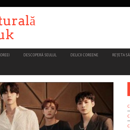
turală
uk
OREEI
DESCOPERĂ SEULUL
DELICII COREENE
REȚETA S
C
C
C