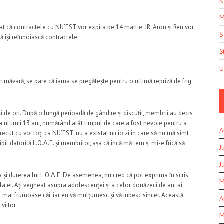
K
M
at că contractele cu NU’EST vor expira pe 14 martie. JR, Aron și Ren vor
S
ă își reînnoiască contractele.
Șt
U
măvară, se pare că iarna se pregătește pentru o ultimă repriză de frig.
i de ori. După o lungă perioadă de gândire și discuții, membrii au decis
a ultimii 13 ani, numărând atât timpul de care a fost nevoie pentru a
A
ecut cu voi toți ca NU’EST, nu a existat nicio zi în care să nu mă simt
bil datorită L.O.Λ.E. și membrilor, așa că încă mă tem și mi-e frică să
J
J
și durerea lui L.O.Λ.E. De asemenea, nu cred că pot exprima în scris
M
a ei. Ați vegheat asupra adolescenței și a celor douăzeci de ani ai
și mai frumoase căi, iar eu vă mulțumesc și vă iubesc sincer. Această
A
 viitor.
M