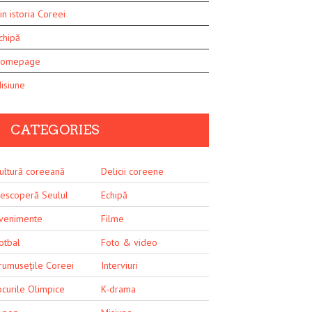
in istoria Coreei
chipă
omepage
isiune
CATEGORIES
ultură coreeană
Delicii coreene
escoperă Seulul
Echipă
venimente
Filme
otbal
Foto & video
rumusețile Coreei
Interviuri
ocurile Olimpice
K-drama