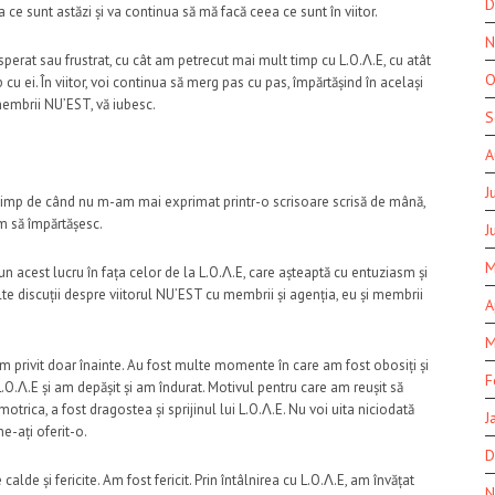
D
e sunt astăzi și va continua să mă facă ceea ce sunt în viitor.
N
erat sau frustrat, cu cât am petrecut mai mult timp cu L.O.Λ.E, cu atât
O
u ei. În viitor, voi continua să merg pas cu pas, împărtășind în același
membrii NU’EST, vă iubesc.
S
A
J
 timp de când nu m-am mai exprimat printr-o scrisoare scrisă de mână,
m să împărtășesc.
J
M
un acest lucru în fața celor de la L.O.Λ.E, care așteaptă cu entuziasm și
te discuții despre viitorul NU’EST cu membrii și agenția, eu și membrii
A
M
m privit doar înainte. Au fost multe momente în care am fost obosiți și
F
O.Λ.E și am depășit și am îndurat. Motivul pentru care am reușit să
trica, a fost dragostea și sprijinul lui L.O.Λ.E. Nu voi uita niciodată
J
e-ați oferit-o.
D
lde și fericite. Am fost fericit. Prin întâlnirea cu L.O.Λ.E, am învățat
N