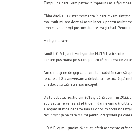
Timpul pe care l-am petrecut împreună m-a făcut ceea c
Chiar dacă au existat momente în care m-am simțit disp
mai mult mi-am dorit să merg încet și pentru mult timp c
timp cu voi emoții precum dragostea și râsul. Pentru 
Minhyun a scris:
Bună, L.O.Λ.E, sunt Minhyun din NU’EST. A trecut mult
dar am pus mâna pe stilou pentru că era ceva ce voia
Am o mulțime de griji cu privire la modul în care să sp
fericire a 10-a aniversare a debutului nostru. După mul
am decis să luăm un nou început.
De la debutul nostru din 2012 și până acum, în 2022, a
epuizați și ne venea să plângem, dar ne-am gândit la L.
alergăm atât de departe fără să obosim, forța noastră mo
recunoștința pe care o simt pentru dragostea pe care n
L.O.Λ.E, vă mulțumim că ne-ați oferit momente atât de ca