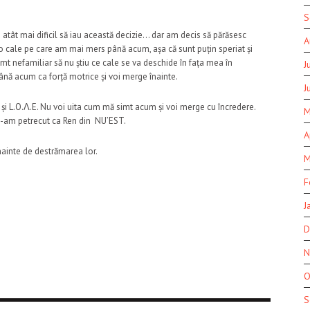
S
u atât mai dificil să iau această decizie… dar am decis să părăsesc
A
e o cale pe care am mai mers până acum, așa că sunt puțin speriat și
imt nefamiliar să nu știu ce cale se va deschide în fața mea în
J
ână acum ca forță motrice și voi merge înainte.
J
și L.O.Λ.E. Nu voi uita cum mă simt acum și voi merge cu încredere.
M
-am petrecut ca Ren din NU’EST.
A
ainte de destrămarea lor.
M
F
J
D
N
O
S