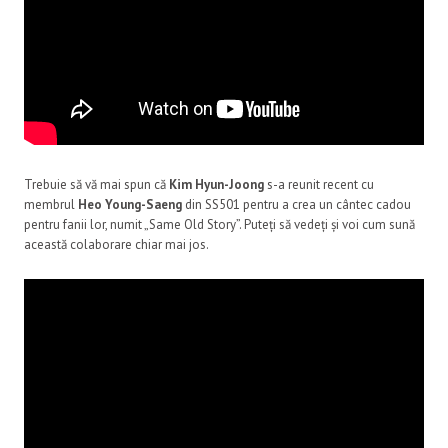
Trebuie să vă mai spun că
Kim Hyun-Joong
s-a reunit recent cu
membrul
Heo Young-Saeng
din SS501 pentru a crea un cântec cadou
pentru fanii lor, numit „Same Old Story”. Puteți să vedeți și voi cum sună
această colaborare chiar mai jos.