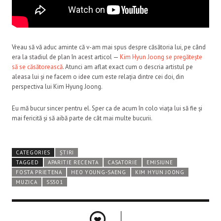
Vreau să vă aduc aminte că v-am mai spus despre căsătoria lui, pe când
era la stadiul de plan în acest articol —
Kim Hyun Joong se pregătește
să se căsătorească
. Atunci am aflat exact cum o descria artistul pe
aleasa lui și ne facem o idee cum este relația dintre cei doi, din
perspectiva lui Kim Hyung Joong.
Eu mă bucur sincer pentru el. Sper ca de acum în colo viața lui să fie și
mai fericită și să aibă parte de cât mai multe bucurii.
CATEGORIES
ȘTIRI
TAGGED
APARITIE RECENTA
CASATORIE
EMISIUNE
FOSTA PRIETENA
HEO YOUNG-SAENG
KIM HYUN JOONG
MUZICA
SS501