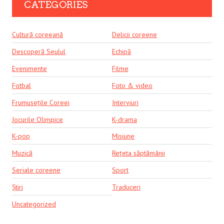
CATEGORIES
Cultură coreeană
Delicii coreene
Descoperă Seulul
Echipă
Evenimente
Filme
Fotbal
Foto & video
Frumusețile Coreei
Interviuri
Jocurile Olimpice
K-drama
K-pop
Misiune
Muzică
Rețeta săptămânii
Seriale coreene
Sport
Știri
Traduceri
Uncategorized