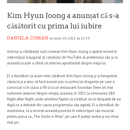
Kim Hyun Joong a anunțat că s-a
căsătorit cu prima lui iubire
DANIELA COMAN
on June 10, 2022 at 12:59
Actorul și cântărețul sud-coreean Kim Hyun-Joong a apărut recent în
videoclipul inaugural al canalului de YouTube al prietenului său și cu
această ocazie a oferit un interviu aprofundat despre viața lui.
El a dezvăluit că acum este căsătorit. Kim Hyun-Joong și-a înregistrat
căsnicia și a ales să facă aceste pas cu prima lui dragoste pe care a
cunoscut-o în clasa a VII-a la un restaurant Soondae Stew (el mai
vorbisem anterior despre relația aceasta, în 2011 la emisiunea SBS
Night after Night, unde amintise faptul că a trebuit să se despartă de ea
după ce a debutat din cauza programului său agitat). El a dezvăluit, de
asemenea, că a recreat această poveste în videoclipul său muzical
pentru piesa sa „The Smile in Wine”, pe care îl puteți vedea și voi chiar
mai jos.