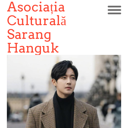
Asociația
Culturală
Sarang
Hanguk