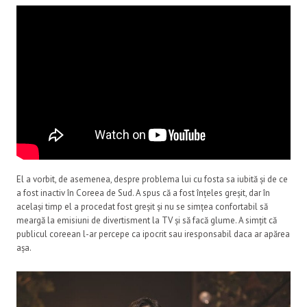
El a vorbit, de asemenea, despre problema lui cu fosta sa iubită și de ce
a fost inactiv în Coreea de Sud. A spus că a fost înțeles greșit, dar în
același timp el a procedat fost greșit și nu se simțea confortabil să
meargă la emisiuni de divertisment la TV și să facă glume. A simțit că
publicul coreean l-ar percepe ca ipocrit sau iresponsabil daca ar apărea
așa.