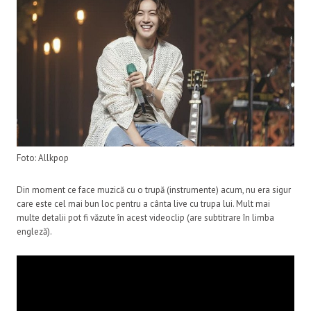
Foto: Allkpop
Din moment ce face muzică cu o trupă (instrumente) acum, nu era sigur
care este cel mai bun loc pentru a cânta live cu trupa lui. Mult mai
multe detalii pot fi văzute în acest videoclip (are subtitrare în limba
engleză).