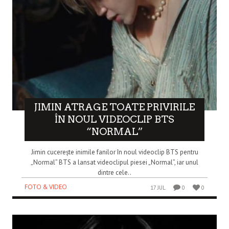
JIMIN ATRAGE TOATE PRIVIRILE
ÎN NOUL VIDEOCLIP BTS
“NORMAL”
Jimin cucerește inimile fanilor în noul videoclip BTS pentru
„Normal” BTS a lansat videoclipul piesei „Normal”, iar unul
dintre cele..
FOTO & VIDEO
17 JUL
0
0