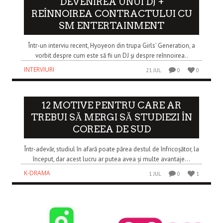
DEVENIREA UNUI DJ +
REÎNNOIREA CONTRACTULUI CU
SM ENTERTAINMENT
Într-un interviu recent, Hyoyeon din trupa Girls’ Generation, a
vorbit despre cum este să fii un DJ și despre reînnoirea..
INTERVIURI
21 JUL
0
0
12 MOTIVE PENTRU CARE AR
TREBUI SĂ MERGI SĂ STUDIEZI ÎN
COREEA DE SUD
Într-adevăr, studiul în afară poate părea destul de înfricoșător, la
început, dar acest lucru ar putea avea și multe avantaje...
K-DRAMA
1 JUL
0
1