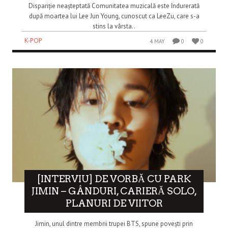
Dispariție neașteptată Comunitatea muzicală este îndurerată
după moartea lui Lee Jun Young, cunoscut ca LeeZu, care s-a
stins la vârsta..
K-POP
4 MAY
0
0
[INTERVIU] DE VORBĂ CU PARK
JIMIN – GÂNDURI, CARIERĂ SOLO,
PLANURI DE VIITOR
Jimin, unul dintre membrii trupei BTS, spune povești prin