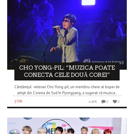
CHO YONG-PIL: “MUZICA POATE
CONECTA CELE DOUĂ COREI”
Cântărețul veteran Cho Yong-pil, un membru-cheie al trupei de
artiști din Coreea de Sud în Pyongyang, a sugerat că muzica..
ȘTIRI
4 APR
0
0