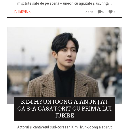
mișcările sale de pe scenă – uneori cu agilitate și ușurință,..
INTERVIURI
2 FEB
0
4
KIM HYUN JOONG A ANUNȚAT
CĂ S-A CĂSĂTORIT CU PRIMA LUI
IUBIRE
Actorul și cântărețul sud-coreean Kim Hyun-Joong a apărut