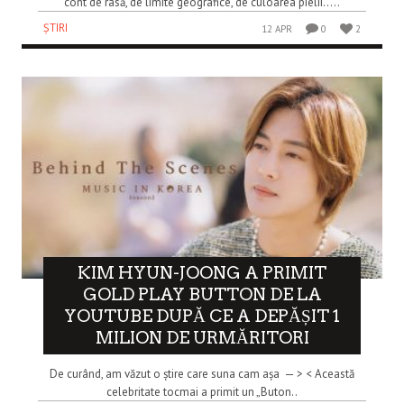
cont de rasă, de limite geografice, de culoarea pielii…..
ȘTIRI
12 APR
0
2
KIM HYUN-JOONG A PRIMIT
GOLD PLAY BUTTON DE LA
YOUTUBE DUPĂ CE A DEPĂȘIT 1
MILION DE URMĂRITORI
De curând, am văzut o știre care suna cam așa — > < Această
celebritate tocmai a primit un „Buton..