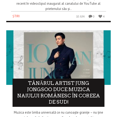
recent în videoclipul inaugural al canalului de YouTube al
prietenului său și..
ȘTIRI
10 JUN
0
4
TÂNĂRUL ARTIST JUNG
JONGSOO DUCE MUZICA
NAIULUI ROMÂNESC ÎN COREEA
DE SUD!
Muzica este limba universală ce nu cunoaște granițe – nu ține