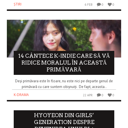
ȘTIRI
6 FEB
0
0
14 CÂNTECE K-INDIE CARE SĂ VĂ
RIDICE MORALUL ÎN ACEASTĂ
PRIMĂVARĂ
Deși primăvara este în floare, nu este nici pe departe genul de
primăvară cu care suntem obișnuiți. De fapt, aceasta..
K-DRAMA
22 APR
0
0
HYOYEON DIN GIRLS’
GENERATION DESPRE