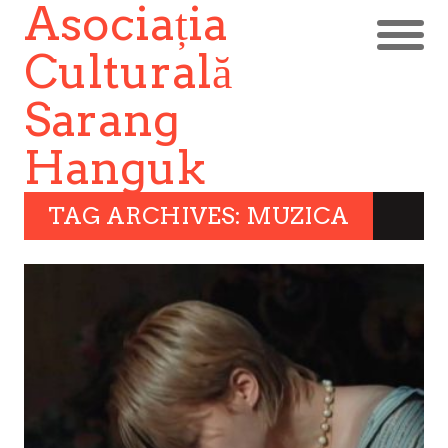
Asociația
Culturală
Sarang
Hanguk
TAG ARCHIVES: MUZICA