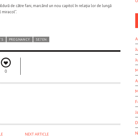
U
căldură de către fani, marcând un nou capitol în relația lor de lungă
l miracol”.
A
TS
PREGNANCY
SE7EN
J
J
M
0
A
M
F
J
D
N
LE
NEXT ARTICLE