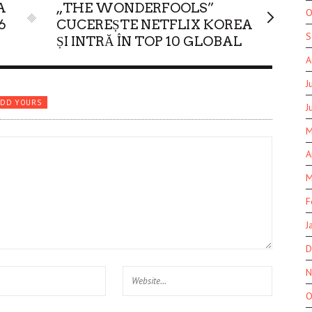
A
„THE WONDERFOOLS”
O
6
CUCEREȘTE NETFLIX KOREA
S
ȘI INTRĂ ÎN TOP 10 GLOBAL
A
J
ADD YOURS
J
M
A
M
F
J
D
N
O