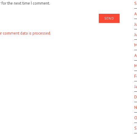
S
 for the next time I comment.
A
J
r comment data is processed.
J
M
A
M
F
J
D
N
O
S