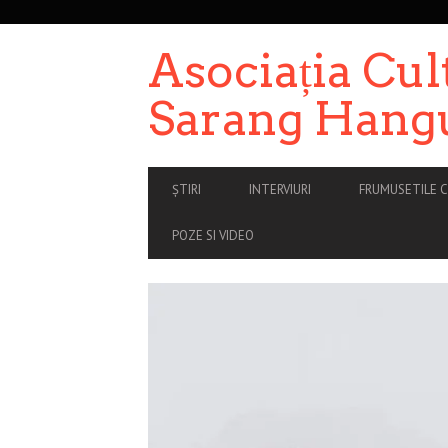
SECONDARY
NAVIGATION
Asociația Cul
Sarang Hang
PRIMARY
ȘTIRI
INTERVIURI
FRUMUSETILE C
NAVIGATION
POZE SI VIDEO