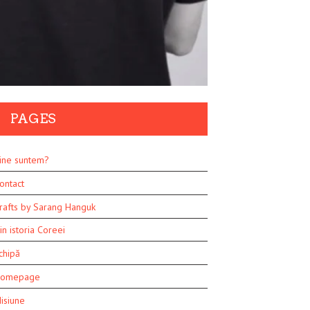
PAGES
ine suntem?
ontact
rafts by Sarang Hanguk
in istoria Coreei
chipă
omepage
isiune