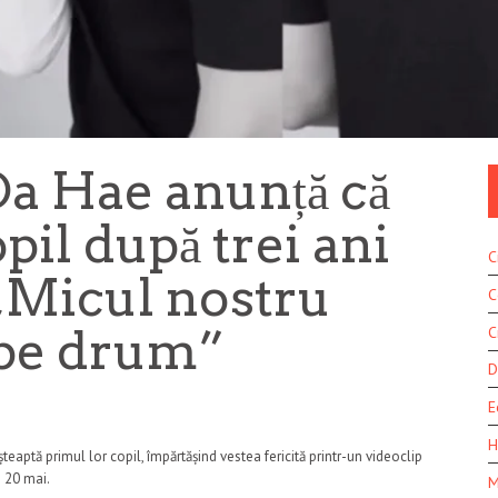
Da Hae anunță că
pil după trei ani
C
 „Micul nostru
C
 pe drum”
C
D
E
H
eaptă primul lor copil, împărtășind vestea fericită printr-un videoclip
e 20 mai.
M