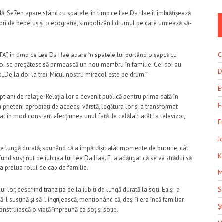
dă, Se7en apare stând cu spatele, în timp ce Lee Da Hae îl îmbrățișează
fiori de bebeluș și o ecografie, simbolizând drumul pe care urmează să-
C
TA”, în timp ce Lee Da Hae apare în spatele lui purtând o șapcă cu
doi se pregătesc să primească un nou membru în familie. Cei doi au
D
„De la doi la trei. Micul nostru miracol este pe drum.”
E
t ani de relație. Relația lor a devenit publică pentru prima dată în
F
prieteni apropiați de aceeași vârstă, legătura lor s-a transformat
mat în mod constant afecțiunea unul față de celălalt atât la televizor,
F
J
 de lungă durată, spunând că a împărtășit atât momente de bucurie, cât
K
fund susținut de iubirea lui Lee Da Hae. El a adăugat că se va strădui să
a prelua rolul de cap de familie.
M
S
or, descriind tranziția de la iubiți de lungă durată la soți. Ea și-a
 susțină și să-l îngrijească, menționând că, deși îi era încă familiar
Șt
onstruiască o viață împreună ca soț și soție.