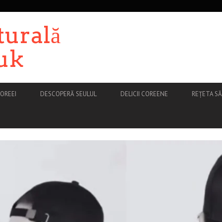
turală
uk
OREEI
DESCOPERĂ SEULUL
DELICII COREENE
REȚETA S