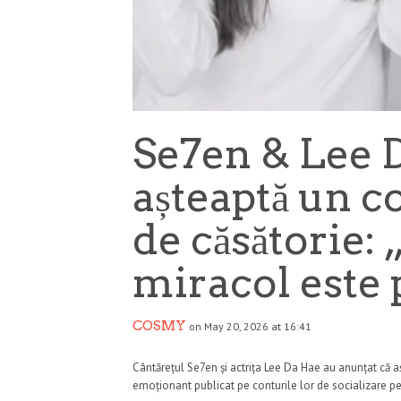
Se7en & Lee 
așteaptă un co
de căsătorie:
miracol este
COSMY
on May 20, 2026 at 16:41
Cântărețul Se7en și actrița Lee Da Hae au anunțat că așt
emoționant publicat pe conturile lor de socializare p