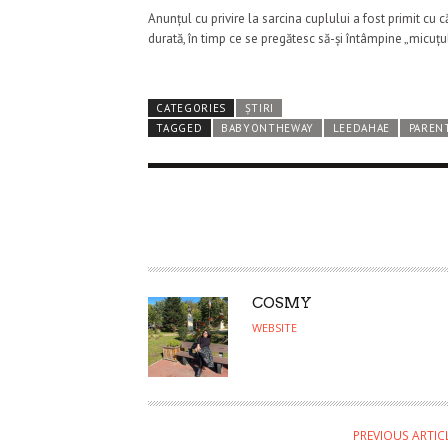
Anunțul cu privire la sarcina cuplului a fost primit cu 
durată, în timp ce se pregătesc să-și întâmpine „micuțu
CATEGORIES
ȘTIRI
TAGGED
BABYONTHEWAY
LEEDAHAE
PAREN
A
COSMY
U
WEBSITE
T
H
O
R
PREVIOUS ARTIC