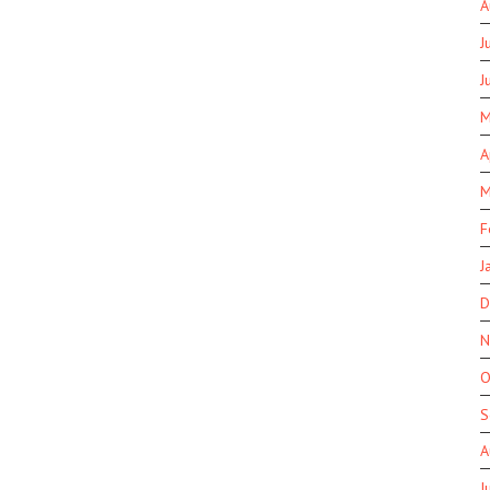
A
J
J
M
A
M
F
J
D
N
O
S
A
J