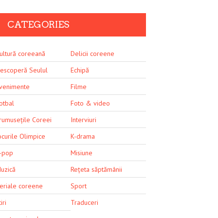
CATEGORIES
ultură coreeană
Delicii coreene
escoperă Seulul
Echipă
venimente
Filme
otbal
Foto & video
rumusețile Coreei
Interviuri
ocurile Olimpice
K-drama
-pop
Misiune
uzică
Rețeta săptămânii
eriale coreene
Sport
iri
Traduceri