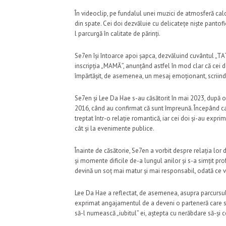
În videoclip, pe fundalul unei muzici de atmosferă cal
din spate. Cei doi dezvăluie cu delicatețe niște panto
l parcurgă în calitate de părinți.
Se7en își întoarce apoi șapca, dezvăluind cuvântul „TA
inscripția „MAMĂ”, anunțând astfel în mod clar că cei 
împărtășit, de asemenea, un mesaj emoționant, scriind: 
Se7en și Lee Da Hae s-au căsătorit în mai 2023, după op
2016, când au confirmat că sunt împreună. Începând ca 
treptat într-o relație romantică, iar cei doi și-au expri
cât și la evenimente publice.
Înainte de căsătorie, Se7en a vorbit despre relația lor
și momente dificile de-a lungul anilor și s-a simțit pro
devină un soț mai matur și mai responsabil, odată ce v
Lee Da Hae a reflectat, de asemenea, asupra parcursului l
exprimat angajamentul de a deveni o parteneră care să-l
să-l numească „iubitul” ei, aștepta cu nerăbdare să-și c