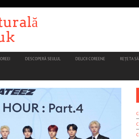
turală
uk
OREEI
DESCOPERĂ SEULUL
DELICII COREENE
REȚETA S
C
C
C