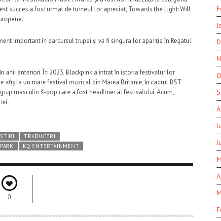
F
cest succes a fost urmat de turneul lor apreciat,
Towards the Light: Will
europene.
J
important în parcursul trupei și va fi singura lor apariție în Regatul
D
N
n anii anteriori. În 2023,
Blackpink
a intrat în istoria festivalurilor
O
e afiș la un mare festival muzical din Marea Britanie, în cadrul BST
S
grup masculin K-pop care a fost headliner al festivalului. Acum,
rei.
A
J
ȘTIRI
TRADUCERI
J
 PARK
KQ ENTERTAINMENT
M
A
M
0
F