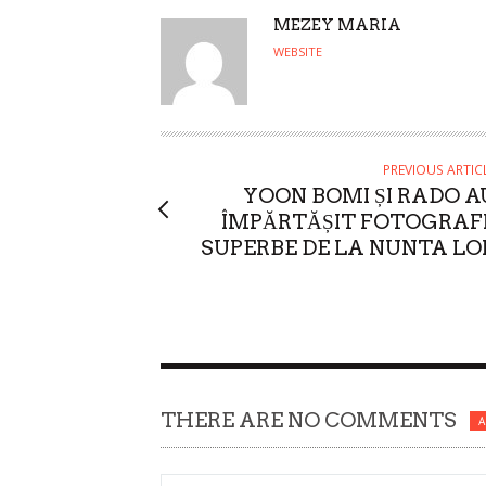
A
MEZEY MARIA
U
WEBSITE
T
H
O
R
PREVIOUS ARTIC
YOON BOMI ȘI RADO A
ÎMPĂRTĂȘIT FOTOGRAFI
SUPERBE DE LA NUNTA LO
THERE ARE NO COMMENTS