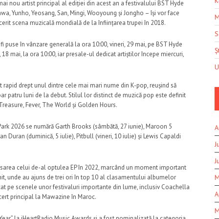
K
 nou artist principal al ediției din acest an a festivalului BST Hyde
hwa
,
Yunho
,
Yeosang
,
San
,
Mingi
,
Wooyoung
și
Jongho
– își vor face
M
cerit scena muzicală mondială de la înființarea trupei în 2018.
S
i puse în vânzare generală la ora 10:00, vineri, 29 mai, pe
BST Hyde
Șt
 18 mai, la ora 10:00, iar presale-ul dedicat artiștilor începe miercuri,
U
 rapid drept unul dintre cele mai mari nume din K-pop, reușind să
 patru luni de la debut. Stilul lor distinct de muzică pop este definit
Treasure
,
Fever
,
The World
și
Golden Hours
.
e Park 2026 se numără
Garth Brooks
(sâmbătă, 27 iunie),
Maroon 5
A
an Duran
(duminică, 5 iulie),
Pitbull
(vineri, 10 iulie) și
Lewis Capaldi
J
J
lansarea celui de-al optulea EP în 2022, marcând un moment important
M
 Unit, unde au ajuns de trei ori în top 10 al clasamentului albumelor
urcat pe scenele unor festivaluri importante din lume, inclusiv
Coachella
A
ert principal la
Mawazine
în Maroc.
M
 Year” la
iHeartRadio Music Awards
și a fost nominalizată la categoria