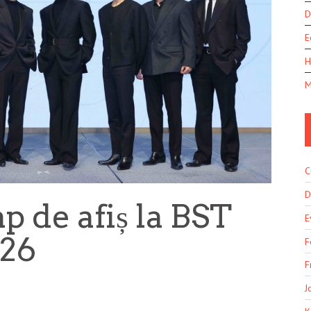
D
E
H
M
C
D
p de afiș la BST
E
026
F
F
J