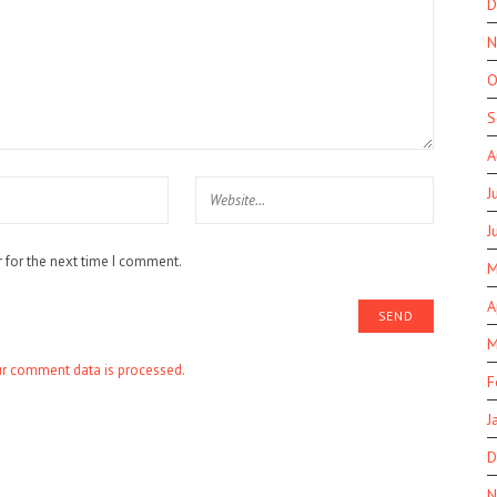
D
N
O
S
A
J
J
 for the next time I comment.
M
A
M
r comment data is processed.
F
J
D
N