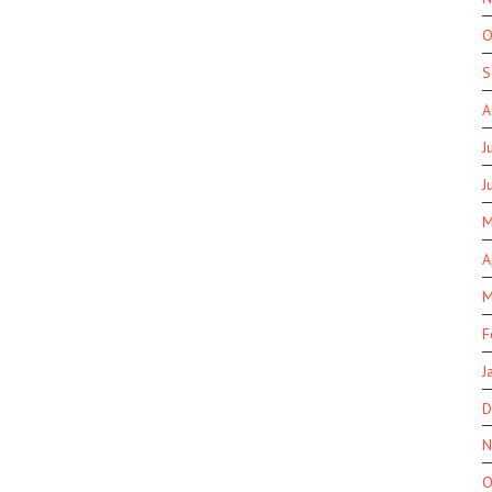
O
S
A
J
J
M
A
M
F
J
D
N
O