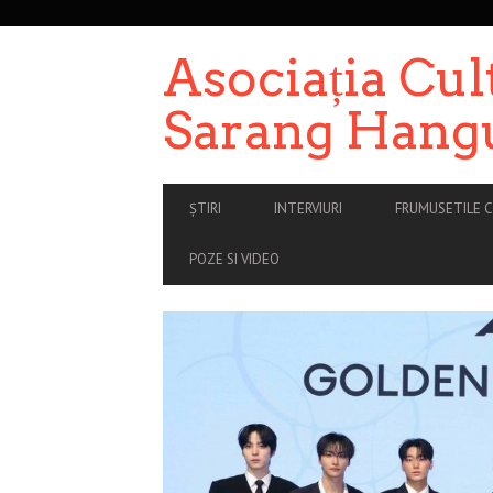
SECONDARY
NAVIGATION
Asociația Cul
Sarang Hang
PRIMARY
ȘTIRI
INTERVIURI
FRUMUSETILE C
NAVIGATION
POZE SI VIDEO