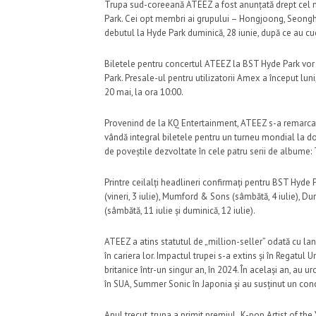
Trupa sud-coreeană ATEEZ a fost anunțată drept cel mai
Park. Cei opt membri ai grupului –
Hongjoong
,
Seong
debutul la Hyde Park duminică, 28 iunie, după ce au cu
Biletele pentru concertul ATEEZ la BST Hyde Park vor f
Park
. Presale-ul pentru utilizatorii Amex a început luni,
20 mai, la ora 10:00.
Provenind de la
KQ Entertainment
, ATEEZ s-a remarcat
vândă integral biletele pentru un turneu mondial la doar
de poveștile dezvoltate în cele patru serii de albume:
Printre ceilalți headlineri confirmați pentru BST Hyd
(vineri, 3 iulie),
Mumford & Sons
(sâmbătă, 4 iulie),
Dur
(sâmbătă, 11 iulie și duminică, 12 iulie).
ATEEZ a atins statutul de „million-seller” odată cu 
în cariera lor. Impactul trupei s-a extins și în Regatul
britanice într-un singur an, în 2024. În același an, au 
în SUA,
Summer Sonic
în Japonia și au susținut un conc
Anul trecut, trupa a primit premiul „K-pop Artist of the