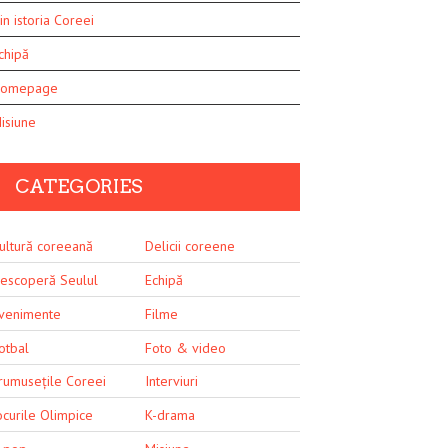
in istoria Coreei
chipă
omepage
isiune
CATEGORIES
ultură coreeană
Delicii coreene
escoperă Seulul
Echipă
venimente
Filme
otbal
Foto & video
rumusețile Coreei
Interviuri
ocurile Olimpice
K-drama