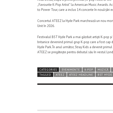
„Favourite K-Pop Artist” la
American Music Awards
. A
to Power Tour
, care a inclus 14 concerte în nouă țări 
Concertul ATEEZ la Hyde Park marchează un nou moment 
Unit în 2026.
Festivalul BST Hyde Park a mai găzduit artiști K-pop și î
britanice devenind primul grup K-pop care a fost cap d
Hyde Park. În anul următor,
Stray Kids
a devenit primul 
ATEEZ se pregătește pentru debutul său în vestul Lond
CATEGORIES
EVENIMENTE
K-POP
MUZICĂ
TAGGED
ATEEZ
ATEEZ HEADLINE
BST HYDE