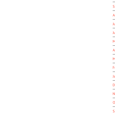
S
A
J
J
M
A
M
F
J
D
N
O
S