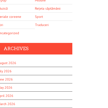
-pop
Misiune
uzică
Rețeta săptămânii
eriale coreene
Sport
iri
Traduceri
ncategorized
ARCHIVES
ugust 2026
uly 2026
une 2026
ay 2026
pril 2026
arch 2026