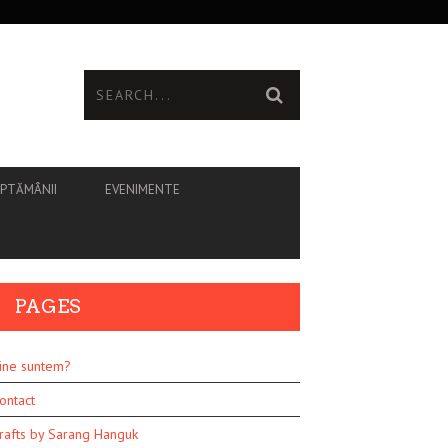
ĂPTĂMÂNII
EVENIMENTE
PAGES
ine suntem?
ontact
rafts by Sarang Hanguk