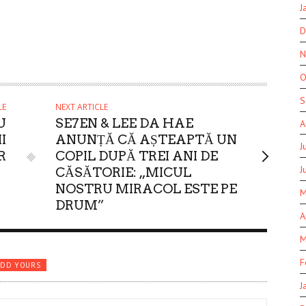
J
D
N
O
S
LE
NEXT ARTICLE
U
SE7EN & LEE DA HAE
A
I
ANUNȚĂ CĂ AȘTEAPTĂ UN
J
R
COPIL DUPĂ TREI ANI DE
J
CĂSĂTORIE: „MICUL
NOSTRU MIRACOL ESTE PE
M
DRUM”
A
M
F
ADD YOURS
J