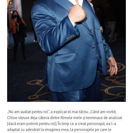
„Nu am audiat pentru rol”, a explicat el mai târziu. „Când am vorbit,
Chloe văzuse deja câteva dintre filmele mele și terminase de analizat
[dacă eram potrivit pentru rol]. În timp ce a creat personajul, ea l-a
adaptat cu adevărat la imaginea mea, la personajele pe care le