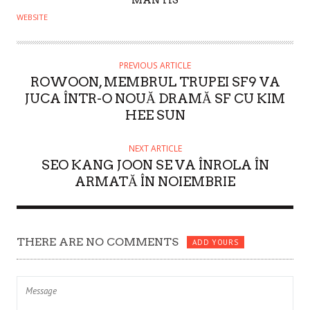
MANTIS
U
WEBSITE
T
H
O
PREVIOUS ARTICLE
ROWOON, MEMBRUL TRUPEI SF9 VA
R
JUCA ÎNTR-O NOUĂ DRAMĂ SF CU KIM
HEE SUN
NEXT ARTICLE
SEO KANG JOON SE VA ÎNROLA ÎN
ARMATĂ ÎN NOIEMBRIE
THERE ARE NO COMMENTS
ADD YOURS