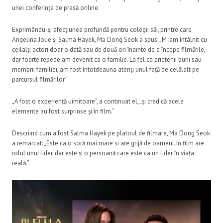
unei conferințe de presă online.
Exprimându-și afecțiunea profundă pentru colegii săi, printre care
Angelina Jolie și Salma Hayek, Ma Dong Seok a spus: „M-am întâlnit cu
ceilalți actori doar o dată sau de două ori înainte de a începe filmările,
dar foarte repede am devenit ca o familie. La fel ca prietenii buni sau
membrii familiei, am fost întotdeauna atenți unul față de celălalt pe
parcursul filmărilor.”
„A fost o experiență uimitoare”, a continuat el, „și cred că acele
elemente au fost surprinse și în film.”
Descriind cum a fost Salma Hayek pe platoul de filmare, Ma Dong Seok
a remarcat: „Este ca o soră mai mare si are grijă de oameni. In film are
rolul unui lider, dar este și o persoană care este ca un lider în viața
reală.”