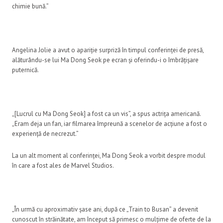
chimie bună.”
Angelina Jolie a avut o apariție surpriză în timpul conferinței de presă,
alăturându-se lui Ma Dong Seok pe ecran și oferindu-i o îmbrățișare
puternică.
„[Lucrul cu Ma Dong Seok] a fost ca un vis”, a spus actrița americană.
„Eram deja un fan, iar filmarea împreună a scenelor de acțiune a fost o
experiență de necrezut.”
La un alt moment al conferinței, Ma Dong Seok a vorbit despre modul
în care a fost ales de Marvel Studios.
„În urmă cu aproximativ șase ani, după ce „Train to Busan” a devenit
cunoscut în străinătate, am început să primesc o mulțime de oferte de la