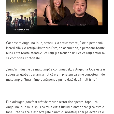
Cât despre Angelina Jolie, actorul s-a entuziasmat: „Este o persoană
incredibilă și o actriță uimitoare. Este, de asemenea, o persoană foarte
bună. Este foarte atentă cu ceilalți și a făcut posibil ca ceilalți actori să
se comporte confortabil.”
„Sunt în industrie de mult timp”, a continuat el, „și Angelina Jolie este un
superstar global, dar am simțit că eram prieteni care ne cunoșteam de
mult timp și filmam împreună pentru prima dată după mult timp.”
El a adăugat: „Am fost atât de recunoscător doar pentru faptul că
Angelina Jolie mi-a spus că mi-a văzut lucrările anterioare și că este o
fană. Cred că acele aspecte [ale dinamicii noastre] apar pe ecran ca o