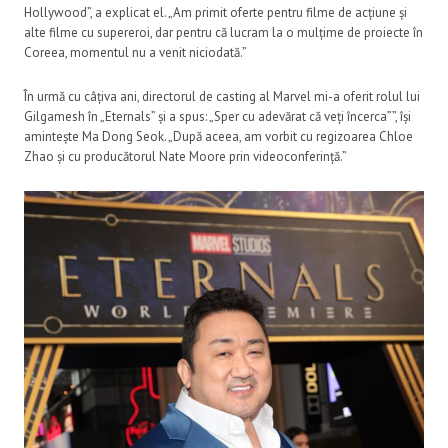
Hollywood”, a explicat el. „Am primit oferte pentru filme de acțiune și
alte filme cu supereroi, dar pentru că lucram la o mulțime de proiecte în
Coreea, momentul nu a venit niciodată.”
În urmă cu câțiva ani, directorul de casting al Marvel mi-a oferit rolul lui
Gilgamesh în „Eternals” și a spus: „Sper cu adevărat că veți încerca””, își
amintește Ma Dong Seok. „După aceea, am vorbit cu regizoarea Chloe
Zhao și cu producătorul Nate Moore prin videoconferință.”