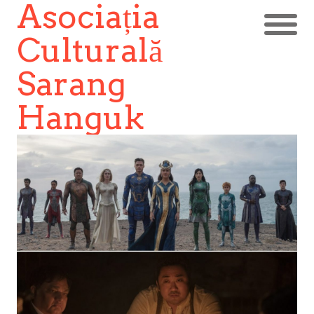
Asociația
Culturală
Sarang
Hanguk